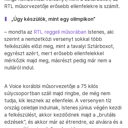
RTL műsorvezetője erősebb ellenfelekre is számít.
„Úgy készülök, mint egy olimpikon”
– mondta az
RTL reggeli műsorában
Istenes, aki
szerint a nemzetközi versenyt sokkal több
felkészülés előzi meg, mint a tavalyi Sztárboxot,
egyrészt azért, mert erősebb ellenfelekkel
mérkőzik majd meg, másrészt pedig már nem a
nulláról indul.
A Voice korábbi műsorvezetője a 75 kilós
súlycsoportban száll majd ringbe, de még nem
tudja, kik lesznek az ellenfelei. A versenyen tíz
ország celebjei indulnak, Istenes június végén kezdi
a felkészülést, akkor kezdődnek majd a „brutális
edzések”, és akkor már az étrendre, az alvásra és a