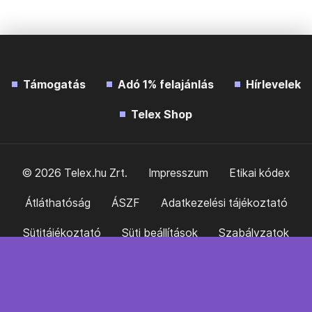
Támogatás
Adó 1% felajánlás
Hírlevelek
Telex Shop
© 2026 Telex.hu Zrt.
Impresszum
Etikai kódex
Átláthatóság
ÁSZF
Adatkezelési tájékoztató
Sütitájékoztató
Süti beállítások
Szabályzatok
Kommentelési szabályzat
Telex Sales