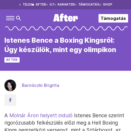
TELEX
AFTER
G7
KARAKTER
TÁMOGATÁS
SHOP
Támogatás
Istenes Bence a Boxing Kingsről:
Úgy készülök, mint egy olimpikon
AFTER
Barnóczki Brigitta
A
Molnár Áron helyett induló
Istenes Bence szerint
rigorózusabb felkészülés előzi meg a Hell Boxing
Kings nemzetközi versenyt, mint a Sztárboxot, az