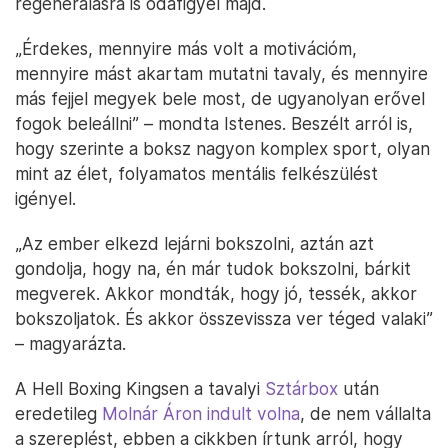
regenerálásra is odafigyel majd.
„Érdekes, mennyire más volt a motivációm,
mennyire mást akartam mutatni tavaly, és mennyire
más fejjel megyek bele most, de ugyanolyan erővel
fogok beleállni” – mondta Istenes. Beszélt arról is,
hogy szerinte a boksz nagyon komplex sport, olyan
mint az élet, folyamatos mentális felkészülést
igényel.
„Az ember elkezd lejárni bokszolni, aztán azt
gondolja, hogy na, én már tudok bokszolni, bárkit
megverek. Akkor mondták, hogy jó, tessék, akkor
bokszoljatok. És akkor összevissza ver téged valaki”
– magyarázta.
A Hell Boxing Kingsen a tavalyi
Sztárbox
után
eredetileg
Molnár Áron indult volna
, de nem vállalta
a szereplést, ebben a cikkben írtunk arról, hogy