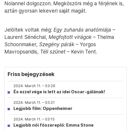
Nolannel dolgozzon. Megköszöni még a férjének is,
aztán gyorsan lekeveri saját magát.
Jelöltek voltak még:
Egy zuhanás anatómiája
–
Laurent Sénéchal,
Megfojtott virágok
– Thelma
Schoonmaker,
Szegény párák
– Yorgos
Mavropsaridis,
Téli szünet
– Kevin Tent.
Friss bejegyzések
2024. March 11. – 03:29
És ezzel vége is lett az idei Oscar-gálának!
2024. March 11. – 03:21
Legjobb film: Oppenheimer
2024. March 11. – 03:15
Legjobb női főszereplő: Emma Stone