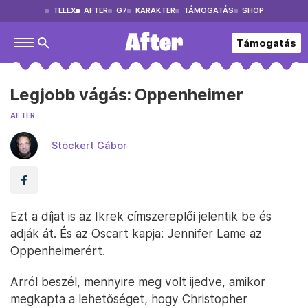
TELEX
AFTER
G7
KARAKTER
TÁMOGATÁS
SHOP
Támogatás
Legjobb vágás: Oppenheimer
AFTER
Stöckert Gábor
Ezt a díjat is az Ikrek címszereplői jelentik be és
adják át. És az Oscart kapja: Jennifer Lame az
Oppenheimerért.
Arról beszél, mennyire meg volt ijedve, amikor
megkapta a lehetőséget, hogy Christopher