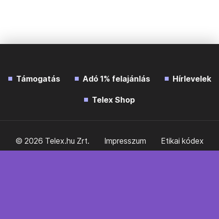
Támogatás
Adó 1% felajánlás
Hírlevelek
Telex Shop
© 2026 Telex.hu Zrt.
Impresszum
Etikai kódex
Átláthatóság
ÁSZF
Adatkezelési tájékoztató
Sütitájékoztató
Süti beállítások
Szabályzatok
Kommentelési szabályzat
Telex Sales