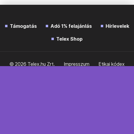
Támogatás
Adó 1% felajánlás
Hírlevelek
Telex Shop
© 2026 Telex.hu Zrt.
Impresszum
Etikai kódex
Átláthatóság
ÁSZF
Adatkezelési tájékoztató
Sütitájékoztató
Süti beállítások
Szabályzatok
Kommentelési szabályzat
Telex Sales