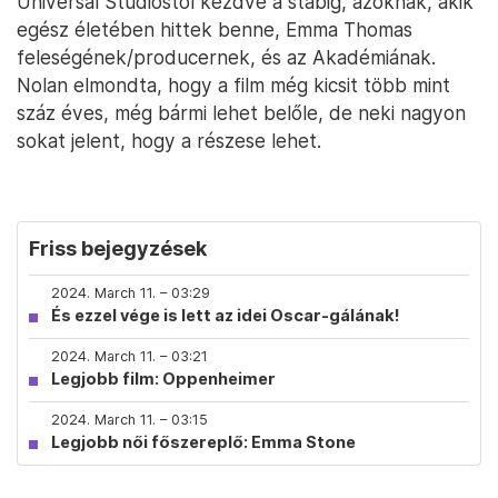
Universal Studiostól kezdve a stábig, azoknak, akik
egész életében hittek benne, Emma Thomas
feleségének/producernek, és az Akadémiának.
Nolan elmondta, hogy a film még kicsit több mint
száz éves, még bármi lehet belőle, de neki nagyon
sokat jelent, hogy a részese lehet.
Friss bejegyzések
2024. March 11. – 03:29
És ezzel vége is lett az idei Oscar-gálának!
2024. March 11. – 03:21
Legjobb film: Oppenheimer
2024. March 11. – 03:15
Legjobb női főszereplő: Emma Stone