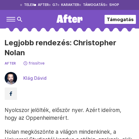
TELEX
AFTER
G7
KARAKTER
TÁMOGATÁS
SHOP
Támogatás
Legjobb rendezés: Christopher
Nolan
frissítve
AFTER
Klág Dávid
Nyolcszor jelölték, először nyer. Azért ideírom,
hogy az Oppenheimerért.
Nolan megköszönte a világon mindenkinek, a