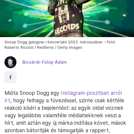
Snoop Dogg galsgow-i koncertjén 2023. márciusában – Fotó:
Roberto Ricciuti / Redferns / Getty Images
Bicsérdi-Fülöp Ádám
Mióta Snoop Dogg egy
Instagram-posztban arról
írt
, hogy felhagy a füvezéssel, szinte csak kétféle
reakció kíséri a bejelentést: az egyik oldal viccnek
vagy legalábbis valamiféle médiahekknek veszi a
hírt, amit aztán egy új márka indítása követ, mások
azonban bátorítják és támogatják a rappert,