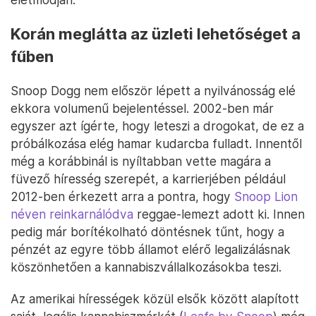
Korán meglátta az üzleti lehetőséget a
fűben
Snoop Dogg nem először lépett a nyilvánosság elé
ekkora volumenű bejelentéssel. 2002-ben már
egyszer azt ígérte, hogy leteszi a drogokat, de ez a
próbálkozása elég hamar kudarcba fulladt. Innentől
még a korábbinál is nyíltabban vette magára a
füvező híresség szerepét, a karrierjében például
2012-ben érkezett arra a pontra, hogy
Snoop Lion
néven reinkarnálódva
reggae-lemezt adott ki. Innen
pedig már borítékolható döntésnek tűnt, hogy a
pénzét az egyre több államot elérő legalizálásnak
köszönhetően a kannabiszvállalkozásokba teszi.
Az amerikai hírességek közül elsők között alapított