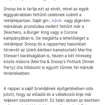
Snoop be is tartja ezt az elvét, mivel az egyik
leggyakrabban feltűnő celebnek számít a
reklámiparban. Saját gin-,
kávé
- vagy jégkrém-
márkáinak promózása mellett feltűnt már a
Skechers, a Burger King vagy a Corona
kampányában is. De meglátta a lehetőséget a
reklámipar Snoop és a rapperhez hasonlóan
hírnevét az üzleti életben kamatoztató Martha
Stewart barátságában is, hiszen a két híresség
közös műsora (Martha & Snoop's Potluck Dinner
Party) óta többször is együtt tűntek fel márkák
hirdetéseiben.
A rapper a saját brandjének építgetésében oda
jutott, hogy az előadói és a vállalkozói énje már
teljesen összemosódott. Ez talán abban az esetben