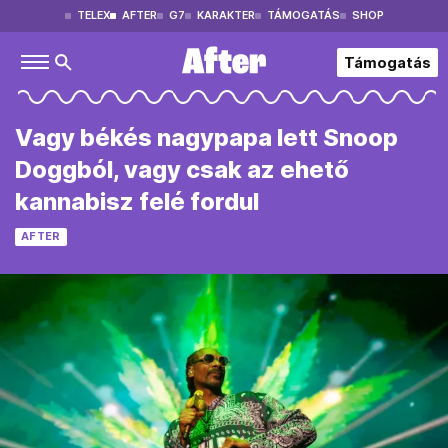
TELEX
AFTER
G7
KARAKTER
TÁMOGATÁS
SHOP
Támogatás
Vagy békés nagypapa lett Snoop
Doggból, vagy csak az ehető
kannabisz felé fordul
AFTER