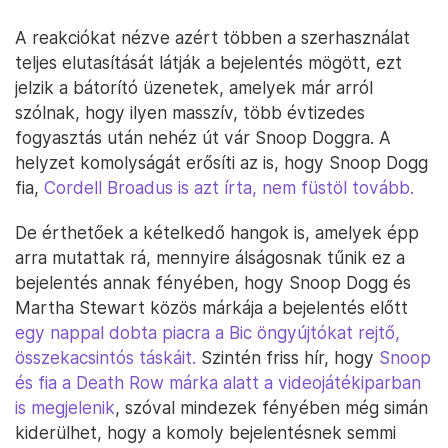
A reakciókat nézve azért többen a szerhasználat
teljes elutasítását látják a bejelentés mögött, ezt
jelzik a bátorító üzenetek, amelyek már arról
szólnak, hogy ilyen masszív, több évtizedes
fogyasztás után nehéz út vár Snoop Doggra. A
helyzet komolyságát erősíti az is, hogy Snoop Dogg
fia,
Cordell Broadus is azt írta, nem füstöl tovább.
De érthetőek a kételkedő hangok is, amelyek épp
arra mutattak rá, mennyire álságosnak tűnik ez a
bejelentés annak fényében, hogy Snoop Dogg és
Martha Stewart közös márkája a bejelentés előtt
egy nappal dobta piacra a Bic öngyújtókat rejtő,
összekacsintós táskáit.
Szintén friss hír, hogy
Snoop
és fia a Death Row márka alatt a videojátékiparban
is megjelenik
, szóval mindezek fényében még simán
kiderülhet, hogy a komoly bejelentésnek semmi