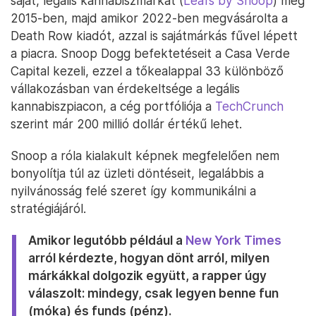
saját, legális kannabiszmárkát (
Leafs by Snoop
) még
2015-ben, majd amikor 2022-ben megvásárolta a
Death Row kiadót, azzal is sajátmárkás fűvel lépett
a piacra. Snoop Dogg befektetéseit a Casa Verde
Capital kezeli, ezzel a tőkealappal 33 különböző
vállakozásban van érdekeltsége a legális
kannabiszpiacon, a cég portfóliója a
TechCrunch
szerint már 200 millió dollár értékű lehet.
Snoop a róla kialakult képnek megfelelően nem
bonyolítja túl az üzleti döntéseit, legalábbis a
nyilvánosság felé szeret így kommunikálni a
stratégiájáról.
Amikor legutóbb például a
New York Times
arról kérdezte, hogyan dönt arról, milyen
márkákkal dolgozik együtt, a rapper úgy
válaszolt: mindegy, csak legyen benne fun
(móka) és funds (pénz).