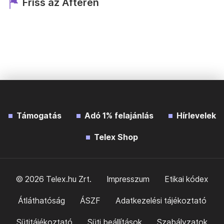
Friss az Afteren
Támogatás
Adó 1% felajánlás
Hírlevelek
Telex Shop
© 2026 Telex.hu Zrt.
Impresszum
Etikai kódex
Átláthatóság
ÁSZF
Adatkezelési tájékoztató
Sütitájékoztató
Süti beállítások
Szabályzatok