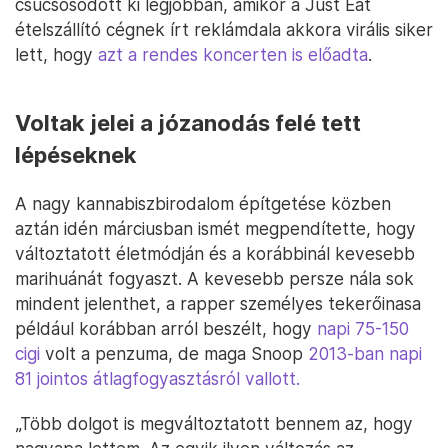
csúcsosodott ki legjobban, amikor a Just Eat
ételszállító cégnek írt reklámdala akkora virális siker
lett, hogy
azt a rendes koncerten is előadta
.
Voltak jelei a józanodás felé tett
lépéseknek
A nagy kannabiszbirodalom építgetése közben
aztán idén márciusban ismét megpendítette, hogy
változtatott életmódján és a korábbinál kevesebb
marihuánát fogyaszt. A kevesebb persze nála sok
mindent jelenthet, a rapper személyes tekerőinasa
például korábban arról beszélt, hogy
napi 75-150
cigi
volt a penzuma, de maga Snoop
2013-ban napi
81 jointos átlagfogyasztásról vallott.
„Több dolgot is megváltoztatott bennem az, hogy