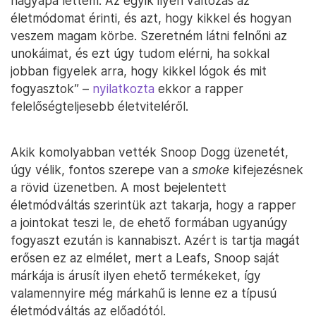
nagyapa lettem. Az egyik ilyen változás az
életmódomat érinti, és azt, hogy kikkel és hogyan
veszem magam körbe. Szeretném látni felnőni az
unokáimat, és ezt úgy tudom elérni, ha sokkal
jobban figyelek arra, hogy kikkel lógok és mit
fogyasztok” –
nyilatkozta
ekkor a rapper
felelőségteljesebb életviteléről.
Akik komolyabban vették Snoop Dogg üzenetét,
úgy vélik, fontos szerepe van a
smoke
kifejezésnek
a rövid üzenetben. A most bejelentett
életmódváltás szerintük azt takarja, hogy a rapper
a jointokat teszi le, de ehető formában ugyanúgy
fogyaszt ezután is kannabiszt. Azért is tartja magát
erősen ez az elmélet, mert a Leafs, Snoop saját
márkája is árusít ilyen ehető termékeket, így
valamennyire még márkahű is lenne ez a típusú
életmódváltás az előadótól.