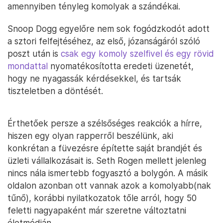
amennyiben tényleg komolyak a szándékai.
Snoop Dogg egyelőre nem sok fogódzkodót adott
a sztori felfejtéséhez, az első, józanságáról szóló
poszt után is
csak egy komoly szelfivel és egy rövid
mondattal
nyomatékosította eredeti üzenetét,
hogy ne nyagassák kérdésekkel, és tartsák
tiszteletben a döntését.
Érthetőek persze a szélsőséges reakciók a hírre,
hiszen egy olyan rapperről beszélünk, aki
konkrétan a füvezésre építette saját brandjét és
üzleti vállalkozásait is. Seth Rogen mellett jelenleg
nincs nála ismertebb fogyasztó a bolygón. A másik
oldalon azonban ott vannak azok a komolyabb(nak
tűnő), korábbi nyilatkozatok tőle arról, hogy 50
feletti nagyapaként már szeretne változtatni
életmódján.