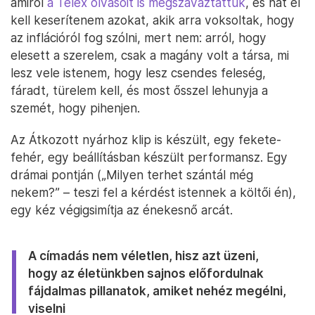
amiről
a Telex olvasóit is megszavaztattuk
, és hát el
kell keserítenem azokat, akik arra voksoltak, hogy
az inflációról fog szólni, mert nem: arról, hogy
elesett a szerelem, csak a magány volt a társa, mi
lesz vele istenem, hogy lesz csendes feleség,
fáradt, türelem kell, és most ősszel lehunyja a
szemét, hogy pihenjen.
Az Átkozott nyárhoz klip is készült, egy fekete-
fehér, egy beállításban készült performansz. Egy
drámai pontján („Milyen terhet szántál még
nekem?” – teszi fel a kérdést istennek a költői én),
egy kéz végigsimítja az énekesnő arcát.
A címadás nem véletlen, hisz azt üzeni,
hogy az életünkben sajnos előfordulnak
fájdalmas pillanatok, amiket nehéz megélni,
viselni