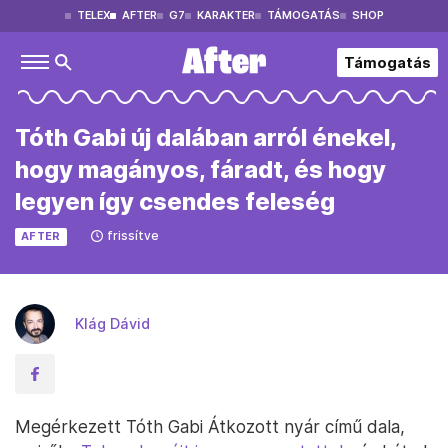
TELEX
AFTER
G7
KARAKTER
TÁMOGATÁS
SHOP
Támogatás
Tóth Gabi új dalában arról énekel,
hogy magányos, fáradt, és hogy
legyen így csendes feleség
frissítve
AFTER
Klág Dávid
Megérkezett Tóth Gabi Átkozott nyár című dala,