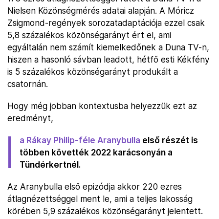
Nielsen Közönségmérés adatai alapján. A Móricz
Zsigmond-regények sorozatadaptációja ezzel csak
5,8 százalékos közönségarányt ért el, ami
egyáltalán nem számít kiemelkedőnek a Duna TV-n,
hiszen a hasonló sávban leadott, hétfő esti Kékfény
is 5 százalékos közönségarányt produkált a
csatornán.
Hogy még jobban kontextusba helyezzük ezt az
eredményt,
a Rákay Philip-féle Aranybulla
első részét is
többen követték 2022 karácsonyán a
Tündérkertnél.
Az Aranybulla első epizódja akkor 220 ezres
átlagnézettséggel ment le, ami a teljes lakosság
körében 5,9 százalékos közönségarányt jelentett.