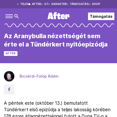
TELEX
AFTER
G7
KARAKTER
TÁMOGATÁS
SHOP
Támogatás
Az Aranybulla nézettségét sem
érte el a Tündérkert nyitóepizódja
AFTER
Bicsérdi-Fülöp Ádám
A péntek este (október 13.) bemutatott
Tündérkert első epizódja a teljes lakosság körében
178 ezres átlagnézettséggel futott a Duna TV-n a