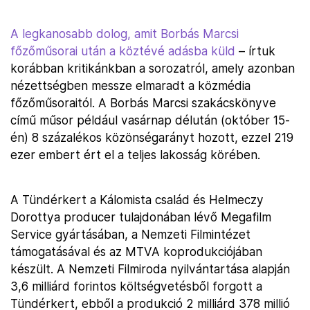
A legkanosabb dolog, amit Borbás Marcsi
főzőműsorai után a köztévé adásba küld
– írtuk
korábban kritikánkban a sorozatról, amely azonban
nézettségben messze elmaradt a közmédia
főzőműsoraitól. A Borbás Marcsi szakácskönyve
című műsor például vasárnap délután (október 15-
én) 8 százalékos közönségarányt hozott, ezzel 219
ezer embert ért el a teljes lakosság körében.
A Tündérkert a Kálomista család és Helmeczy
Dorottya producer tulajdonában lévő Megafilm
Service gyártásában, a Nemzeti Filmintézet
támogatásával és az MTVA koprodukciójában
készült. A Nemzeti Filmiroda nyilvántartása alapján
3,6 milliárd forintos költségvetésből forgott a
Tündérkert, ebből a produkció 2 milliárd 378 millió