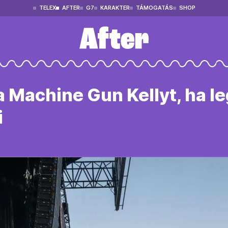
TELEX
AFTER
G7
KARAKTER
TÁMOGATÁS
SHOP
a Machine Gun Kellyt, ha 
i