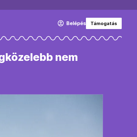
Belépés
Támogatás
legközelebb nem