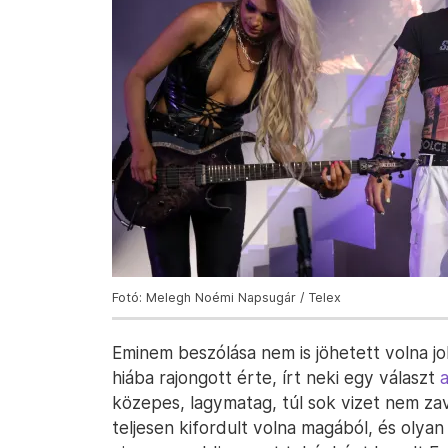
Fotó: Melegh Noémi Napsugár / Telex
Eminem beszólása nem is jöhetett volna j
hiába rajongott érte, írt neki egy választ
közepes, lagymatag, túl sok vizet nem za
teljesen kifordult volna magából, és olyan