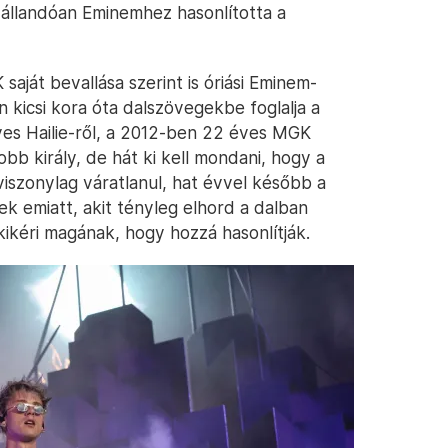
 állandóan Eminemhez hasonlította a
aját bevallása szerint is óriási Eminem-
 kicsi kora óta dalszövegekbe foglalja a
éves Hailie-ről, a 2012-ben 22 éves MGK
bb király, de hát ki kell mondani, hogy a
viszonylag váratlanul, hat évvel később a
k emiatt, akit tényleg elhord a dalban
ikéri magának, hogy hozzá hasonlítják.