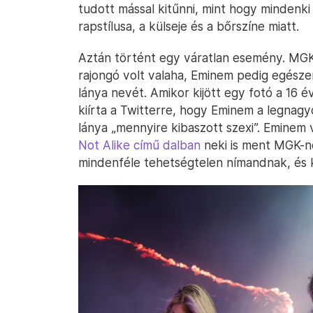
tudott mással kitűnni, mint hogy mindenki
rapstílusa, a külseje és a bőrszíne miatt.
Aztán történt egy váratlan esemény. MGK s
rajongó volt valaha, Eminem pedig egészen
lánya nevét. Amikor kijött egy fotó a 16 
kiírta a Twitterre, hogy Eminem a legnagyo
lánya „mennyire kibaszott szexi”. Eminem 
Not Alike című dalban
neki is ment MGK-ne
mindenféle tehetségtelen nímandnak, és k