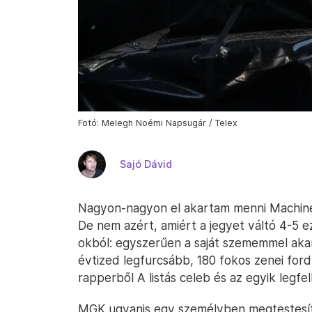
Fotó: Melegh Noémi Napsugár / Telex
Sajó Dávid
Nagyon-nagyon el akartam menni Machine
De nem azért, amiért a jegyet váltó 4-5 
okból: egyszerűen a saját szememmel akart
évtized legfurcsább, 180 fokos zenei for
rapperből A listás celeb és az egyik legfe
MGK ugyanis egy személyben megtestesít 