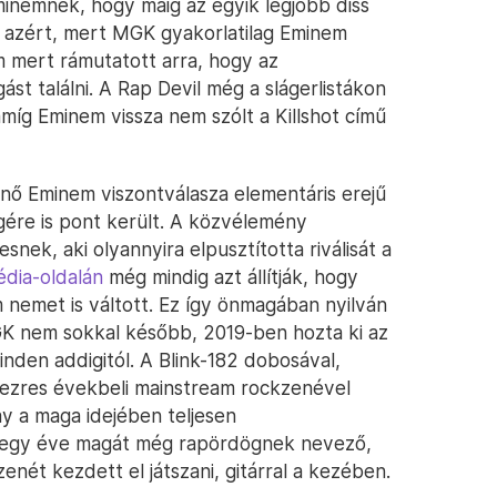
minemnek, hogy máig az egyik legjobb diss
k azért, mert MGK gyakorlatilag Eminem
em mert rámutatott arra, hogy az
st találni. A Rap Devil még a slágerlistákon
amíg Eminem vissza nem szólt a Killshot című
ő Eminem viszontválasza elementáris erejű
végére is pont került. A közvélemény
nek, aki olyannyira elpusztította riválisát a
édia-oldalán
még mindig azt állítják, hogy
nemet is váltott. Ez így önmagában nyilván
GK nem sokkal később, 2019-ben hozta ki az
inden addigitól. A Blink-182 dobosával,
étezres évekbeli mainstream rockzenével
y a maga idejében teljesen
 egy éve magát még rapördögnek nevező,
enét kezdett el játszani, gitárral a kezében.