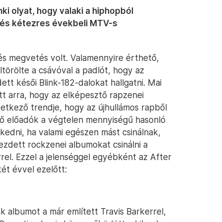
i olyat, hogy valaki a hiphopból
 és kétezres évekbeli MTV-s
és megvetés volt. Valamennyire érthető,
törölte a csávóval a padlót, hogy az
tt késői Blink-182-dalokat hallgatni. Mai
t arra, hogy az elképesztő rapzenei
vetkező trendje, hogy az újhullámos rapből
ző előadók a végtelen mennyiségű hasonló
kedni, ha valami egészen mást csinálnak,
kezdett rockzenei albumokat csinálni a
rel. Ezzel a jelenséggel egyébként az After
ét évvel ezelőtt:
 albumot a már említett Travis Barkerrel,