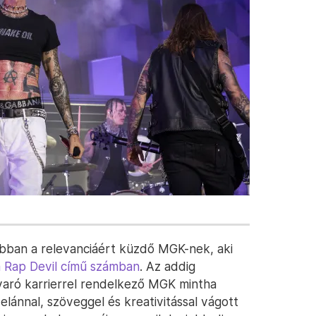
obban a relevanciáért küzdő MGK-nek, aki
a Rap Devil című számban
. Az addig
varó karrierrel rendelkező MGK mintha
 elánnal, szöveggel és kreativitással vágott