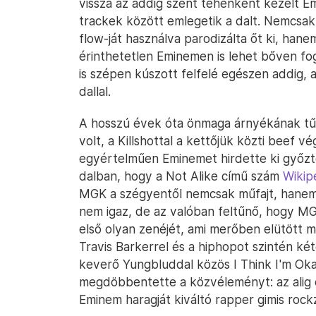
vissza az addig szent tehénként kezelt E
trackek között emlegetik a dalt. Nemcsa
flow-ját használva parodizálta őt ki, han
érinthetetlen Eminemen is lehet bőven fogá
is szépen kúszott felfelé egészen addig, 
dallal.
A hosszú évek óta önmaga árnyékának tűn
volt, a Killshottal a kettőjük közti beef 
egyértelműen Eminemet hirdette ki győztes
dalban, hogy a Not Alike című szám
Wikip
MGK a szégyentől nemcsak műfajt, hanem 
nem igaz, de az valóban feltűnő, hogy M
első olyan zenéjét, ami merőben elütött m
Travis Barkerrel és a hiphopot szintén k
keverő Yungbluddal közös I Think I'm Oka
megdöbbentette a közvéleményt: az alig
Eminem haragját kiváltó rapper gimis rockz