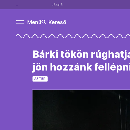
László
Menü
Kereső
Bárki tökön rúghatj
jön hozzánk fellépn
AFTER