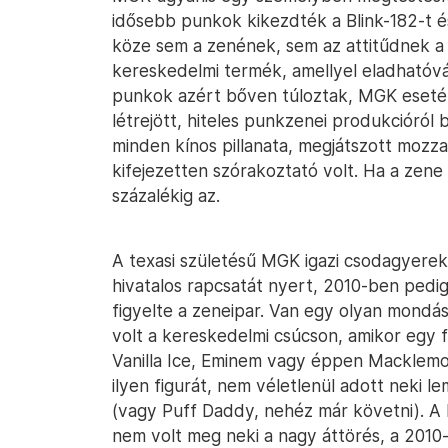
idősebb punkok kikezdték a Blink-182-t é
köze sem a zenének, sem az attitűdnek a 
kereskedelmi termék, amellyel eladhatóvá
punkok azért bőven túloztak, MGK eseté
létrejött, hiteles punkzenei produkcióról 
minden kínos pillanata, megjátszott mozza
kifejezetten szórakoztató volt. Ha a zene 
százalékig az.
A texasi születésű MGK igazi csodagyerek
hivatalos rapcsatát nyert, 2010-ben pedi
figyelte a zeneipar. Van egy olyan mondá
volt a kereskedelmi csúcson, amikor egy 
Vanilla Ice, Eminem vagy éppen Macklem
ilyen figurát, nem véletlenül adott neki 
(vagy Puff Daddy, nehéz már követni). A 
nem volt meg neki a nagy áttörés, a 201