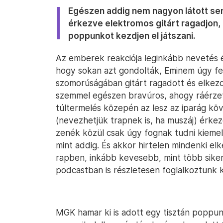
Egészen addig nem nagyon látott senk
érkezve elektromos gitárt ragadjon,
poppunkot kezdjen el játszani.
Az emberek reakciója leginkább nevetés 
hogy sokan azt gondolták, Eminem úgy fel
szomorúságában gitárt ragadott és elkezde
szemmel egészen bravúros, ahogy ráérzet
túltermelés közepén az lesz az iparág kö
(nevezhetjük trapnek is, ha muszáj) érke
zenék közül csak úgy fognak tudni kiemel
mint addig. És akkor hirtelen mindenki el
rapben, inkább kevesebb, mint több siker
podcastban is részletesen foglalkoztunk k
MGK hamar ki is adott egy tisztán poppunk