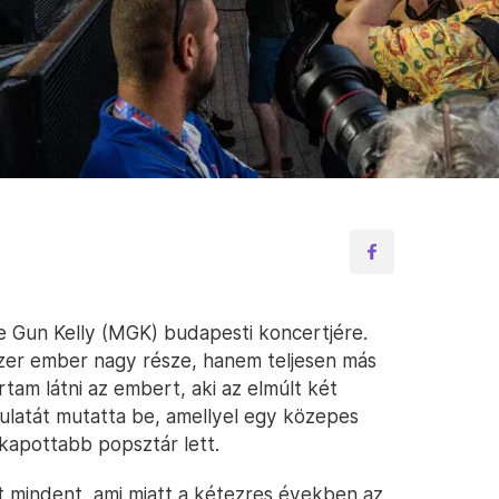
 Gun Kelly (MGK) budapesti koncertjére.
ezer ember nagy része, hanem teljesen más
am látni az embert, aki az elmúlt két
dulatát mutatta be, amellyel egy közepes
lkapottabb popsztár lett.
mindent, ami miatt a kétezres években az