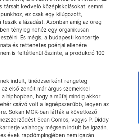
s társait kedvelő középiskolásokat: semmi
punkhoz, ez csak egy kilúgozott,
 teszik a lázadást. Azonban amíg az öreg
ben tényleg nehéz egy organikusan
beszélni. És mégis, a budapesti koncertje
nata és rettenetes poénjai ellenére
nem is feltétlenül őszinte, a produkció 100
nek indult, tinédzserként rengeteg
g az első zenéit már árgus szemekkel
s a hiphopban, hogy a műfaj mindig akkor
fehér csávó volt a legnépszerűbb, legyen az
ore. Sokan MGK-ban látták a következő
lemezszerződést Sean Combs, vagyis P. Diddy
karrierje valahogy mégsem indult be igazán,
0-es évek rapdömpingjében nem igazán