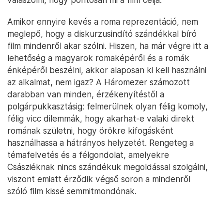
Amikor ennyire kevés a roma reprezentáció, nem
meglepő, hogy a diskurzusindító szándékkal bíró
film mindenről akar szólni. Hiszen, ha már végre itt a
lehetőség a magyarok romaképéről és a romák
énképéről beszélni, akkor alaposan ki kell használni
az alkalmat, nem igaz? A Háromezer számozott
darabban van minden, érzékenyítéstől a
polgárpukkasztásig: felmerülnek olyan félig komoly,
félig vicc dilemmák, hogy akarhat-e valaki direkt
romának születni, hogy örökre kifogásként
használhassa a hátrányos helyzetét. Rengeteg a
témafelvetés és a félgondolat, amelyekre
Császiéknak nincs szándékuk megoldással szolgálni,
viszont emiatt érződik végső soron a mindenről
szóló film kissé semmitmondónak.