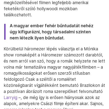
megközelítésével filmen legfeljebb amerikai
feketékről szóló hollywoodi mozikban
találkozhatott.
A magyar ember fehér bűntudatát nehéz
úgy kifigurázni, hogy társadalmi szinten
nem létezik ilyen bűntudat.
Körülbelül háromezer lépés választja el a Mónika
show romaképét a Háromezer számozott darabtól,
és nem arról van szó, hogy a romák helyzete ne lett
volna már tematizálva magyar nagyjátékfilmben – a
romagyilkosságokat erősen szerzői stílusban
feldolgozó Csak a széltől a romalétet
közönségbarát vígjátékként bemutató Brazilokon át
a pozitívan ábrázolt roma szereplőket felvonultató
Larryig
–, de még így is erősen hiányosak azok az
alapok, amelyekre Császi filmje építeni akar. Sajnos,