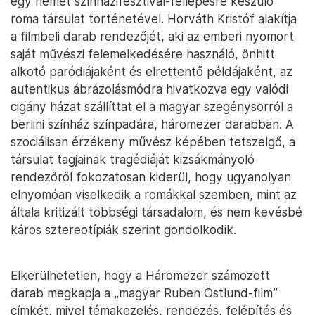
egy német színházifesztivál-fellépésre készülő
roma társulat történetével. Horváth Kristóf alakítja
a filmbeli darab rendezőjét, aki az emberi nyomort
saját művészi felemelkedésére használó, önhitt
alkotó paródiájaként és elrettentő példájaként, az
autentikus ábrázolásmódra hivatkozva egy valódi
cigány házat szállíttat el a magyar szegénysorról a
berlini színház színpadára, háromezer darabban. A
szociálisan érzékeny művész képében tetszelgő, a
társulat tagjainak tragédiáját kizsákmányoló
rendezőről fokozatosan kiderül, hogy ugyanolyan
elnyomóan viselkedik a romákkal szemben, mint az
általa kritizált többségi társadalom, és nem kevésbé
káros sztereotípiák szerint gondolkodik.
Elkerülhetetlen, hogy a Háromezer számozott
darab megkapja a „magyar Ruben Östlund-film”
címkét, mivel témakezelés, rendezés, felépítés és