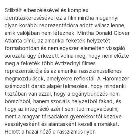
Stilizált elbeszélésével és komplex
identitáskeresésével ez a film mintha megannyi
olyan korábbi reprezentációra adott válasz lenne,
amik valójában nem léteznek. Mintha Donald Glover
Atlanta című, az amerikai feketék helyzetét
formabontóan és nem egyszer elemelten vizsgáló
sorozata úgy érkezett volna meg, hogy nem előzte
meg a feketék több évtizednyi filmes
reprezentációja és az amerikai rasszizmusellenes
megmozdulások, amelyekre reflektál. A Háromezer
számozott darab alapértelmezése, hogy mindenki
tisztában van azzal, hogy a cigánybűnözés nem
bőrszínből, hanem szociális helyzetből fakad, és
hogy az integráció azért sem tud megvalósulni,
mert a magyar társadalom gyerekkortól kezdve
veszélyesként és alantasként kezeli a romákat.
Holott a hazai néző a rasszizmus ilyen