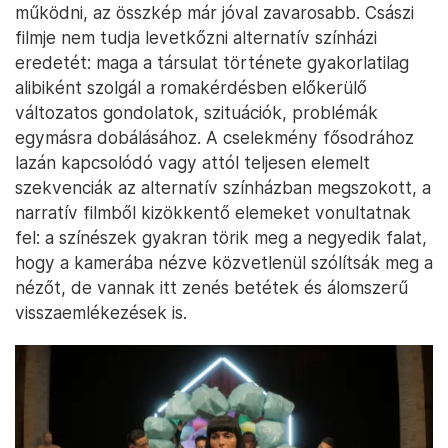
működni, az összkép már jóval zavarosabb. Császi
filmje nem tudja levetkőzni alternatív színházi
eredetét: maga a társulat története gyakorlatilag
alibiként szolgál a romakérdésben előkerülő
változatos gondolatok, szituációk, problémák
egymásra dobálásához. A cselekmény fősodrához
lazán kapcsolódó vagy attól teljesen elemelt
szekvenciák az alternatív színházban megszokott, a
narratív filmből kizökkentő elemeket vonultatnak
fel: a színészek gyakran törik meg a negyedik falat,
hogy a kamerába nézve közvetlenül szólítsák meg a
nézőt, de vannak itt zenés betétek és álomszerű
visszaemlékezések is.