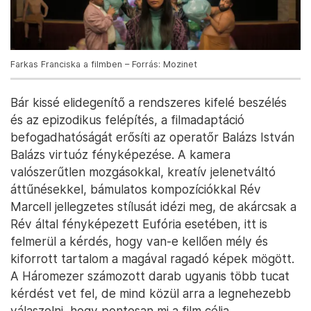
Farkas Franciska a filmben – Forrás: Mozinet
Bár kissé elidegenítő a rendszeres kifelé beszélés
és az epizodikus felépítés, a filmadaptáció
befogadhatóságát erősíti az operatőr Balázs István
Balázs virtuóz fényképezése. A kamera
valószerűtlen mozgásokkal, kreatív jelenetváltó
áttűnésekkel, bámulatos kompozíciókkal Rév
Marcell jellegzetes stílusát idézi meg, de akárcsak a
Rév által fényképezett Eufória esetében, itt is
felmerül a kérdés, hogy van-e kellően mély és
kiforrott tartalom a magával ragadó képek mögött.
A Háromezer számozott darab ugyanis több tucat
kérdést vet fel, de mind közül arra a legnehezebb
válaszolni, hogy pontosan mi a film célja.