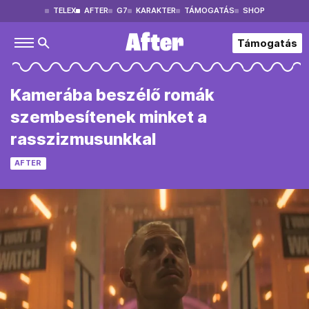
TELEX
AFTER
G7
KARAKTER
TÁMOGATÁS
SHOP
Támogatás
Kamerába beszélő romák
szembesítenek minket a
rasszizmusunkkal
AFTER