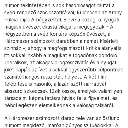
humor tekintetében is sok hasonlóságot mutat a
svéd rendező szocioszatíráival, különösen az Arany
Pálma-díjas A négyzettel. Eleve a közeg, a nyugati
magasművészet elitista világa is megegyezik – A
négyzetben a svéd kortárs képzőművészet, a
Háromezer számozott darabban a német kísérleti
színház –, ahogy a megfogalmazott kritika alanyai is:
itt sokkal inkább a magukat elfogadónak gondoló
liberálisok, az álságos progresszivitás és a nyugati
jólét kapják az ívet a sokkal egyszerűbb célpontnak
számító hangos rasszisták helyett. A két film
felépítése is hasonló, a lazán szőtt narratívát
abszurd szkeccsek fűzik össze, amelyek valamilyen
társadalmi képmutatásra hívják fel a figyelmet, és
néhol egészen elemelkednek a valóság talajáról.
A Háromezer számozott darab tele van az östlundi
humort megidéző, maróan gúnyos szituációkkal. A