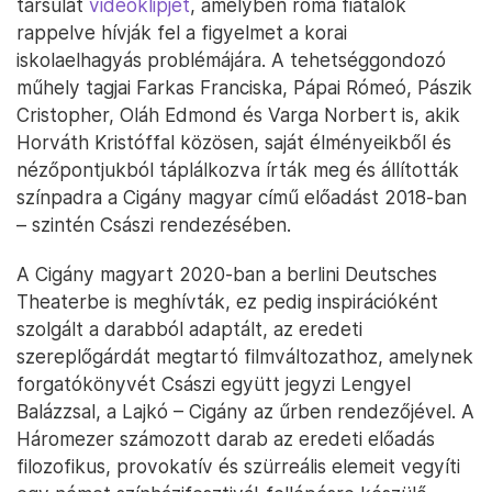
társulat
videóklipjét
, amelyben roma fiatalok
rappelve hívják fel a figyelmet a korai
iskolaelhagyás problémájára. A tehetséggondozó
műhely tagjai Farkas Franciska, Pápai Rómeó, Pászik
Cristopher, Oláh Edmond és Varga Norbert is, akik
Horváth Kristóffal közösen, saját élményeikből és
nézőpontjukból táplálkozva írták meg és állították
színpadra a Cigány magyar című előadást 2018-ban
– szintén Császi rendezésében.
A Cigány magyart 2020-ban a berlini Deutsches
Theaterbe is meghívták, ez pedig inspirációként
szolgált a darabból adaptált, az eredeti
szereplőgárdát megtartó filmváltozathoz, amelynek
forgatókönyvét Császi együtt jegyzi Lengyel
Balázzsal, a Lajkó – Cigány az űrben rendezőjével. A
Háromezer számozott darab az eredeti előadás
filozofikus, provokatív és szürreális elemeit vegyíti