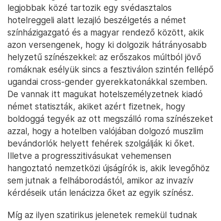
legjobbak közé tartozik egy svédasztalos
hotelreggeli alatt lezajló beszélgetés a német
színházigazgató és a magyar rendező között, akik
azon versengenek, hogy ki dolgozik hátrányosabb
helyzetű színészekkel: az erőszakos múltból jövő
romáknak esélyük sincs a fesztiválon szintén fellépő
ugandai cross-gender gyerekkatonákkal szemben.
De vannak itt magukat hotelszemélyzetnek kiadó
német statiszták, akiket azért fizetnek, hogy
boldoggá tegyék az ott megszálló roma színészeket
azzal, hogy a hotelben valójában dolgozó muszlim
bevándorlók helyett fehérek szolgálják ki őket.
Illetve a progresszitivásukat vehemensen
hangoztató nemzetközi újságírók is, akik levegőhöz
sem jutnak a felháborodástól, amikor az invazív
kérdéseik után lenácizza őket az egyik színész.
Míg az ilyen szatirikus jelenetek remekül tudnak