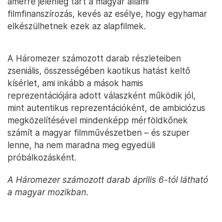
amerre jelenleg tart a magyar állami
filmfinanszírozás, kevés az esélye, hogy egyhamar
elkészülhetnek ezek az alapfilmek.
A Háromezer számozott darab részleteiben
zseniális, összességében kaotikus hatást keltő
kísérlet, ami inkább a mások hamis
reprezentációjára adott válaszként működik jól,
mint autentikus reprezentációként, de ambiciózus
megközelítésével mindenképp mérföldkőnek
számít a magyar filmművészetben – és szuper
lenne, ha nem maradna meg egyedüli
próbálkozásként.
A Háromezer számozott darab április 6-tól látható
a magyar mozikban.