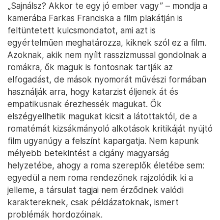
„Sajnálsz? Akkor te egy jó ember vagy” – mondja a
kamerába Farkas Franciska a film plakátján is
feltüntetett kulcsmondatot, ami azt is
egyértelműen meghatározza, kiknek szól ez a film.
Azoknak, akik nem nyílt rasszizmussal gondolnak a
romákra, ők maguk is fontosnak tartják az
elfogadást, de mások nyomorát művészi formában
használják arra, hogy katarzist éljenek át és
empatikusnak érezhessék magukat. Ők
elszégyellhetik magukat kicsit a látottaktól, de a
romatémát kizsákmányoló alkotások kritikáját nyújtó
film ugyanúgy a felszínt kapargatja. Nem kapunk
mélyebb betekintést a cigány magyarság
helyzetébe, ahogy a roma szereplők életébe sem:
egyedül a nem roma rendezőnek rajzolódik ki a
jelleme, a társulat tagjai nem érződnek valódi
karaktereknek, csak példázatoknak, ismert
problémák hordozóinak.