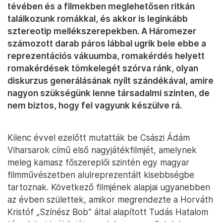
tévében és a filmekben meglehetősen ritkán
találkozunk romákkal, és akkor is leginkább
sztereotip mellékszerepekben. A Háromezer
számozott darab páros lábbal ugrik bele ebbe a
reprezentációs vákuumba, romakérdés helyett
romakérdések tömkelegét szórva ránk, olyan
diskurzus generálásának nyílt szándékával, amire
nagyon szükségünk lenne társadalmi szinten, de
nem biztos, hogy fel vagyunk készülve rá.
Kilenc évvel ezelőtt mutatták be Császi Ádám
Viharsarok című első nagyjátékfilmjét, amelynek
meleg kamasz főszereplői szintén egy magyar
filmművészetben alulreprezentált kisebbségbe
tartoznak. Következő filmjének alapjai ugyanebben
az évben születtek, amikor megrendezte a Horváth
Kristóf „Színész Bob” által alapított Tudás Hatalom