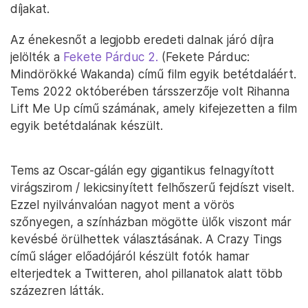
díjakat.
Az énekesnőt a legjobb eredeti dalnak járó díjra
jelölték a
Fekete Párduc 2.
(Fekete Párduc:
Mindörökké Wakanda) című film egyik betétdaláért.
Tems 2022 októberében társszerzője volt Rihanna
Lift Me Up című számának, amely kifejezetten a film
egyik betétdalának készült.
Tems az Oscar-gálán egy gigantikus felnagyított
virágszirom / lekicsinyített felhőszerű fejdíszt viselt.
Ezzel nyilvánvalóan nagyot ment a vörös
szőnyegen, a színházban mögötte ülők viszont már
kevésbé örülhettek választásának. A Crazy Tings
című sláger előadójáról készült fotók hamar
elterjedtek a Twitteren, ahol pillanatok alatt több
százezren látták.