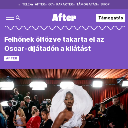
TELEX
AFTER
G7
KARAKTER
TÁMOGATÁS
SHOP
Támogatás
Felhőnek öltözve takarta el az
Oscar-díjátadón a kilátást
AFTER