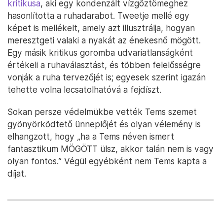
kritikusa
, aki egy kondenzált vízgőztömeghez
hasonlította a ruhadarabot. Tweetje mellé egy
képet is mellékelt, amely azt illusztrálja, hogyan
meresztgeti valaki a nyakát az énekesnő mögött.
Egy másik kritikus goromba udvariatlanságként
értékeli a ruhaválasztást, és többen felelősségre
vonják a ruha tervezőjét is; egyesek szerint igazán
tehette volna lecsatolhatóvá a fejdíszt.
Sokan persze védelmükbe vették Tems szemet
gyönyörködtető ünneplőjét és olyan vélemény is
elhangzott, hogy „ha a Tems néven ismert
fantasztikum MÖGÖTT ülsz, akkor talán nem is vagy
olyan fontos.” Végül egyébként nem Tems kapta a
díjat.