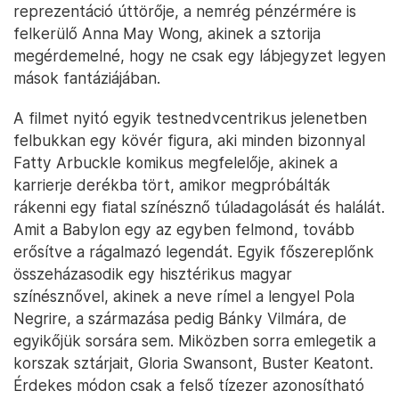
reprezentáció úttörője, a nemrég pénzérmére is
felkerülő Anna May Wong, akinek a sztorija
megérdemelné, hogy ne csak egy lábjegyzet legyen
mások fantáziájában.
A filmet nyitó egyik testnedvcentrikus jelenetben
felbukkan egy kövér figura, aki minden bizonnyal
Fatty Arbuckle komikus megfelelője, akinek a
karrierje derékba tört, amikor megpróbálták
rákenni egy fiatal színésznő túladagolását és halálát.
Amit a Babylon egy az egyben felmond, tovább
erősítve a rágalmazó legendát. Egyik főszereplőnk
összeházasodik egy hisztérikus magyar
színésznővel, akinek a neve rímel a lengyel Pola
Negrire, a származása pedig Bánky Vilmára, de
egyikőjük sorsára sem. Miközben sorra emlegetik a
korszak sztárjait, Gloria Swansont, Buster Keatont.
Érdekes módon csak a felső tízezer azonosítható