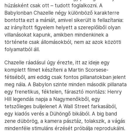
húzásként csak ott – tudott foglalkozni. A
Babylonban Chazelle négy különböző karakterre
bontotta ezt a mániát, amivel sikerült is fellazítania:
az irányított figyelem helyett a szereplőiből olyan
villanásokat kapunk, amikben mindenkinek a
története csak állomásokból, nem az azok közötti
folyamatból áll.
Chazelle ráadásul úgy érezte, itt az ideje egy
komplett filmet készíteni a Martin Scorsese-
fétiséből, ami eddig csak fontos pillanatokban jelent
meg nála. A Babylon szinte minden második pillanata
egy frenetikus, féktelen, fárasztó montázs: Henry
Hill legendás napja a Nagymenőkből, egy
tetszőleges bulijelenet A Wall Street farkasából,
egy kiadós verés a Dühöngő bikából. A big band
zene dübörög, a kamera pásztáz, tolakszik, a vágás
mindenféle stimuláns érzését próbálja reprodukálni.