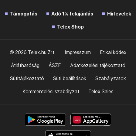
Támogatás
Adó 1% felajánlás
Hírlevelek
Telex Shop
© 2026 Telex.hu Zrt.
Impresszum
Etikai kódex
Átláthatóság
ÁSZF
Adatkezelési tájékoztató
Sütitájékoztató
Süti beállítások
Szabályzatok
Kommentelési szabályzat
Telex Sales