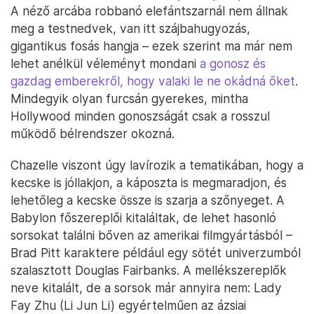
A néző arcába robbanó elefántszarnál nem állnak
meg a testnedvek, van itt szájbahugyozás,
gigantikus fosás hangja – ezek szerint ma már nem
lehet anélkül véleményt mondani
a gonosz és
gazdag emberekről, hogy valaki le ne okádná őket
.
Mindegyik olyan furcsán gyerekes, mintha
Hollywood minden gonoszságát csak a rosszul
működő bélrendszer okozná.
Chazelle viszont úgy lavírozik a tematikában, hogy a
kecske is jóllakjon, a káposzta is megmaradjon, és
lehetőleg a kecske össze is szarja a szőnyeget. A
Babylon főszereplői kitaláltak, de lehet hasonló
sorsokat találni bőven az amerikai filmgyártásból –
Brad Pitt karaktere például egy sötét univerzumból
szalasztott Douglas Fairbanks. A mellékszereplők
neve kitalált, de a sorsok már annyira nem: Lady
Fay Zhu (Li Jun Li) egyértelműen az ázsiai