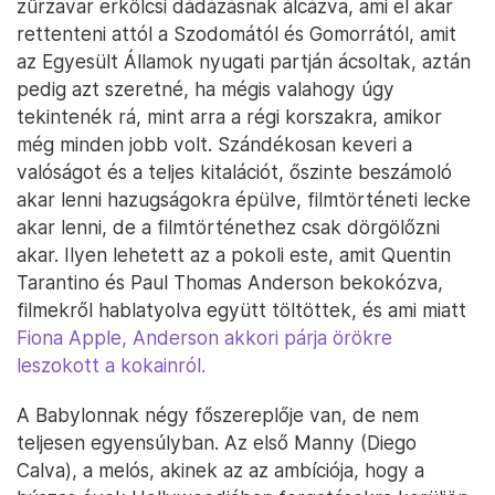
zűrzavar erkölcsi dádázásnak álcázva, ami el akar
rettenteni attól a Szodomától és Gomorrától, amit
az Egyesült Államok nyugati partján ácsoltak, aztán
pedig azt szeretné, ha mégis valahogy úgy
tekintenék rá, mint arra a régi korszakra, amikor
még minden jobb volt. Szándékosan keveri a
valóságot és a teljes kitalációt, őszinte beszámoló
akar lenni hazugságokra épülve, filmtörténeti lecke
akar lenni, de a filmtörténethez csak dörgölőzni
akar. Ilyen lehetett az a pokoli este, amit Quentin
Tarantino és Paul Thomas Anderson bekokózva,
filmekről hablatyolva együtt töltöttek, és ami miatt
Fiona Apple, Anderson akkori párja örökre
leszokott a kokainról.
A Babylonnak négy főszereplője van, de nem
teljesen egyensúlyban. Az első Manny (Diego
Calva), a melós, akinek az az ambíciója, hogy a