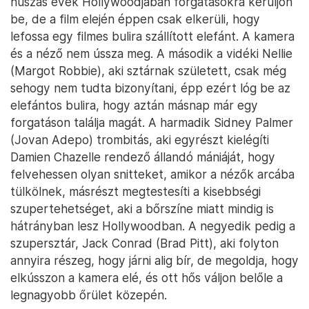
húszas évek Hollywoodjában forgatásokra kerüljön
be, de a film elején éppen csak elkerüli, hogy
lefossa egy filmes bulira szállított elefánt. A kamera
és a néző nem ússza meg. A második a vidéki Nellie
(Margot Robbie), aki sztárnak született, csak még
sehogy nem tudta bizonyítani, épp ezért lóg be az
elefántos bulira, hogy aztán másnap már egy
forgatáson találja magát. A harmadik Sidney Palmer
(Jovan Adepo) trombitás, aki egyrészt kielégíti
Damien Chazelle rendező állandó mániáját, hogy
felvehessen olyan snitteket, amikor a nézők arcába
tülkölnek, másrészt megtestesíti a kisebbségi
szupertehetséget, aki a bőrszíne miatt mindig is
hátrányban lesz Hollywoodban. A negyedik pedig a
szupersztár, Jack Conrad (Brad Pitt), aki folyton
annyira részeg, hogy járni alig bír, de megoldja, hogy
elkússzon a kamera elé, és ott hős váljon belőle a
legnagyobb őrület közepén.