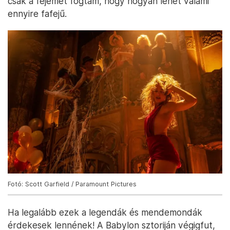
csak a fejemet fogtam, hogy hogyan lehet valami
ennyire fafejű.
Fotó: Scott Garfield / Paramount Pictures
Ha legalább ezek a legendák és mendemondák
érdekesek lennének! A Babylon sztoriján végigfut,