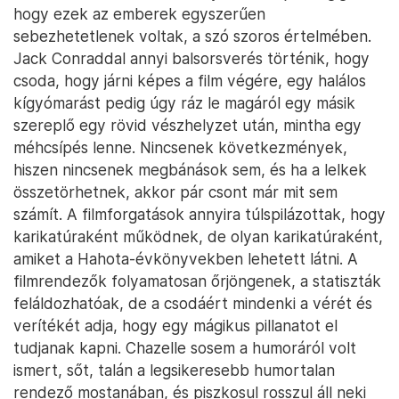
hogy ezek az emberek egyszerűen
sebezhetetlenek voltak, a szó szoros értelmében.
Jack Conraddal annyi balsorsverés történik, hogy
csoda, hogy járni képes a film végére, egy halálos
kígyómarást pedig úgy ráz le magáról egy másik
szereplő egy rövid vészhelyzet után, mintha egy
méhcsípés lenne. Nincsenek következmények,
hiszen nincsenek megbánások sem, és ha a lelkek
összetörhetnek, akkor pár csont már mit sem
számít. A filmforgatások annyira túlspilázottak, hogy
karikatúraként működnek, de olyan karikatúraként,
amiket a Hahota-évkönyvekben lehetett látni. A
filmrendezők folyamatosan őrjöngenek, a statiszták
feláldozhatóak, de a csodáért mindenki a vérét és
verítékét adja, hogy egy mágikus pillanatot el
tudjanak kapni. Chazelle sosem a humoráról volt
ismert, sőt, talán a legsikeresebb humortalan
rendező mostanában, és piszkosul rosszul áll neki