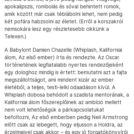
apokalipszis, rombolás és sóval behintett romok,
amik között már csak téblábolni lehet, nem pedig
két pofára habzsolni az életet. (Erről a korszakról
nemsokára lesz egy részletesebb cikkünk a
Telexen.)
A Babylont Damien Chazelle (Whiplash, Kaliforniai
álom, Az első ember) írta és rendezte. Az Oscar
történetének legfiatalabb nyertes rendezőjeként
egy dologhoz mindig is értett: bemutatni azt a fajta
megszállottságot, ami mindent kizár az ember
életéből, a teljes, testi-lelki odaadáson kívül. A
Whiplash dobosa behódolt a szadista mentorának, a
Kaliforniai álom főszereplőinek az ambíció mellett
nem volt lehetőségük a párkapcsolatukat
befoltozni, Az első emberben pedig Neil Armstrong
előtt csak az lebegett, hogy eljusson a Holdra, az
érzelmeivel csak akkor – és egy jó forgatókönyvírói