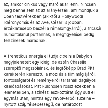
az, amikor cinikus vagy maró akar lenni. Nincsen
meg benne sem az az arányérzék, ami mondjuk a
Coen testvérekben (akiktől a Hollywoodi
lidércnyomás és az Ave, Cézár! is jobban,
érzékletesebb beszél a rémálomgyárról), a fricskái
humortalanul puffannak, a megfigyelései pedig
felszínesek maradnak.
A frenetikus energia el tudja cipelni a Babylon
nagyjeleneteit egy ideig, de aztán Chazelle
szereplői megszólalnak, és legfőképp Brad Pitt
karakterén keresztül a mozi és a film mágiájáról,
fontosságáról és reményeiről tartanak dagályos
kiselőadásokat. Pitt különösen rossz ezekben a
jelenetekben, a színészi eszköztárát úgy süti el
egymás után, mintha egy revolverből tüzelne –
nyitott száj, félsebességű, de határozott