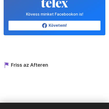
Kövess minket Facebookon is!
Követem!
Friss az Afteren