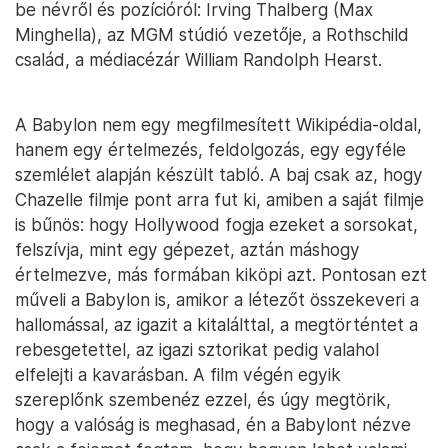
be névről és pozícióról: Irving Thalberg (Max
Minghella), az MGM stúdió vezetője, a Rothschild
család, a médiacézár William Randolph Hearst.
A Babylon nem egy megfilmesített Wikipédia-oldal,
hanem egy értelmezés, feldolgozás, egy egyféle
szemlélet alapján készült tabló. A baj csak az, hogy
Chazelle filmje pont arra fut ki, amiben a saját filmje
is bűnös: hogy Hollywood fogja ezeket a sorsokat,
felszívja, mint egy gépezet, aztán máshogy
értelmezve, más formában kiköpi azt. Pontosan ezt
műveli a Babylon is, amikor a létezőt összekeveri a
hallomással, az igazit a kitalálttal, a megtörténtet a
rebesgetettel, az igazi sztorikat pedig valahol
elfelejti a kavarásban. A film végén egyik
szereplőnk szembenéz ezzel, és úgy megtörik,
hogy a valóság is meghasad, én a Babylont nézve