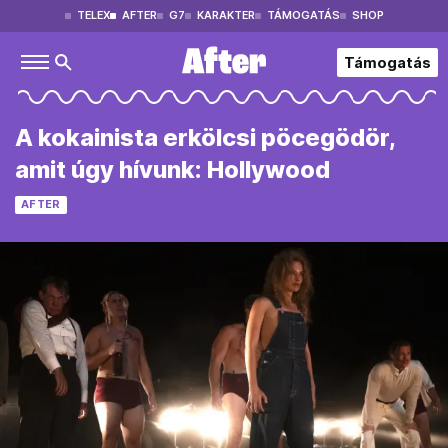
TELEX
AFTER
G7
KARAKTER
TÁMOGATÁS
SHOP
Támogatás
A kokainista erkölcsi pöcegödör,
amit úgy hívunk: Hollywood
AFTER