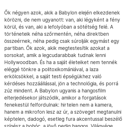
Ők négyen azok, akik a Babylon elején elkezdenek
körözni, de nem ugyanott: van, aki légyként a fény
körül, és van, aki a lefolyóban a sötétség felé. A
történeteik néha szőrmentén, néha direktben
összeérnek, néha pedig csak súrolják egymást egy
partiban. Ők azok, akik megtestesítik azokat a
sorsokat, amik a legcudarabbak tudnak lenni
Hollywoodban. És ha a saját életeiket nem tennék
eléggé tönkre a politoxikomániával, a laza
erkölcsökkel, a saját testi épségükhez való
kérdéses hozzáállással, jön a technológia, és porrá
zúz mindent. A Babylon ugyanis a hangosfilm
elterjedésekor játszódik, amikor a forgatások
fenekestül felfordulnak: hirtelen nem a kamera,
hanem a mikrofon lesz az úr, a szöveget megtanulni
képtelen, dadogó, esetleg fura akcentussal beszélő
színész a bohóc, a jövő pedig hangos. Világvége,