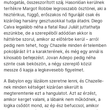
mutogatás, összeszorított száj. Hasonlóan kerülnek
terítékre Margot Robbie legrosszabb ösztönei, aki a
hisztérikus, függő, erőszakos nő figuráját csak és
kizárólag harsány gesztusokkal tudja átadni. Diego
Calva legalább néha a fiatal Raul Juliát juttathatja
eszünkbe, de a szerepéből adódóan akkor is
háttérbe szorul, amikor az előtérbe kerül – arról
pedig nem tehet, hogy Chazelle minden értelemben
pokoljárást írt a karakterének, és még egy annál is
kínosabb befejezést. Jovan Adepo pedig néha
szinte csak beköszön, a négy szereplő közül
messze ő kapja a legkevesebb figyelmet.
A Babylon egy lázálom szeretne lenni, és Chazelle-
nek minden kétséget kizáróan sikerült is
megteremtenie ezt a hangulatot. Azt az érzést,
amikor kerget valami, a lábaink nem működnek, a
logika csődöt mond, az ép ész befuccsol, amikor