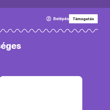
Belépés
Támogatás
séges