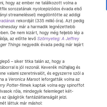
i, hogy az ember ne találkozott volna a
etflix sorozatának nyolcepizódos évada első
ányi streameléssel) megdöntötte az addigi
vadának
rekordját (335 millió óra). Azt pedig
dnesday
már a harmadik legnézettebb
ében. De nem kizárt, hogy még feljebb lép a
ója, az előtte levő
Szörnyeteg: A Jeffrey
nger Things
negyedik évada pedig már lejárt
lepő – siker titka talán az, hogy a
borral is jól rezonál. Keverék műfajilag és
nne valami szeretnivalót, és egyszerre szól a
tha a
Veronica Mars
ot leforgatták volna az
rry Potter
-filmek kaptak volna egy spinoffot
lvasok róla, mindegyik felemleget két-
z újságírók fantáziátlanságát jelzi.
ét láttuk már máshol: