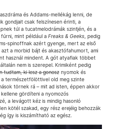
amaszdráma és Addams-mellékág lenni, de
k gondjait csak felszínesen érinti, a
nek túl a tucatmelodrámák szintjén, és a
fúrni, mint például a
Freaks & Geeks
, pedig
ms-spinoffnak azért gyenge, mert az első
 azt a morbid bájt és akasztófahumort, ami
ként használ mindent. A gót atyafiak többet
általán nem is szerepel. Krimiként pedig
 tudtam, ki lesz a gonosz
nyomok és
a természetfölöttivel old meg szinte
ások törnek rá – mit ad isten, éppen akkor
 kellene gördíteni a nyomozós
zé, a levágott kéz is mindig hasonló
en kötél szakad, egy rész erejéig behozzák
ég így is kiszámítható az egész.