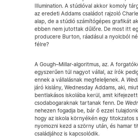
Illumination. A stúdióval akkor komoly tár
az eredeti Addams családot rajzoló Charles
alap, de a stúdió számítógépes grafikát a
ebben nem jutottak dűlőre. De most itt 
producere Burton, ráadásul a nyolcból né
félre?
A Gough–Millar-algoritmus, az. A forgató
egyszerűen túl nagyot vállal, az írók pe
ennek a vállalásnak megfeleljenek. A
Wed
járó kislány, Wednesday Addams, aki, miut
bentlakásos iskolába kerül, amit kifejezet
csodabogaraknak tartanak fenn. De
Wed
nehezen fogadja be, bár ő ezzel tulajdon
hogy az iskola környékén egy titokzatos 
nyomozni kezd a szörny után, és hamar tit
családjához is kapcsolódik.