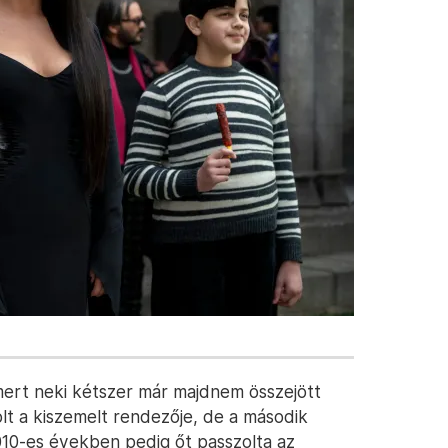
 mert neki kétszer már majdnem összejött
lt a kiszemelt rendezője, de a második
2010-es években pedig őt passzolta az