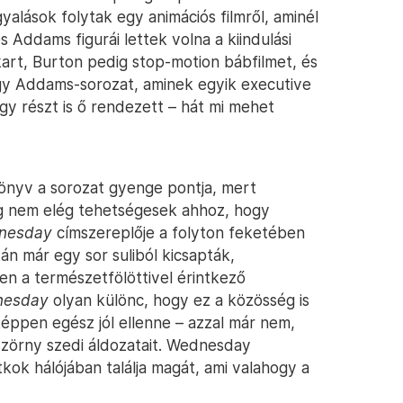
gyalások folytak egy animációs filmről, aminél
 Addams figurái lettek volna a kiindulási
kart, Burton pedig stop-motion bábfilmet, és
egy Addams-sorozat, aminek egyik executive
gy részt is ő rendezett – hát mi mehet
könyv a sorozat gyenge pontja, mert
dig nem elég tehetségesek ahhoz, hogy
nesday
címszereplője a folyton feketében
án már egy sor suliból kicsapták,
ten a természetfölöttivel érintkező
nesday
olyan különc, hogy ez a közösség is
képpen egész jól ellenne – azzal már nem,
szörny szedi áldozatait. Wednesday
kok hálójában találja magát, ami valahogy a