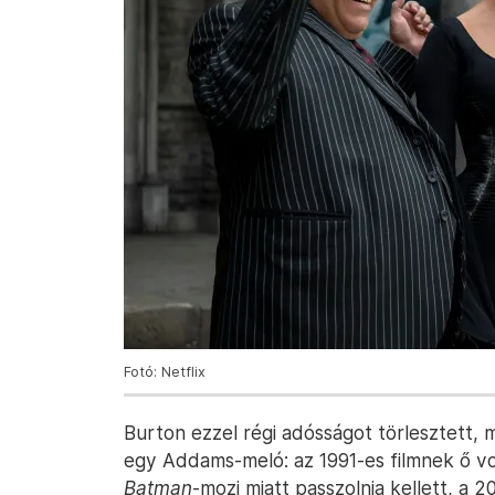
Fotó: Netflix
Burton ezzel régi adósságot törlesztett,
egy Addams-meló: az 1991-es filmnek ő vo
Batman
-mozi miatt passzolnia kellett, a 