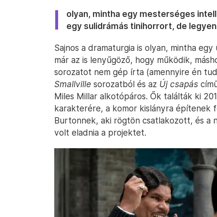
olyan, mintha egy mesterséges intell
egy sulidrámás tinihorrort, de legyen
Sajnos a dramaturgia is olyan, mintha egy
már az is lenyűgöző, hogy működik, másho
sorozatot nem gép írta (amennyire én tu
Smallville
sorozatból és az
Új csapás
című
Miles Millar alkotópáros. Ők találták ki 2
karakterére, a komor kislányra építenek f
Burtonnek, aki rögtön csatlakozott, és a
volt eladnia a projektet.