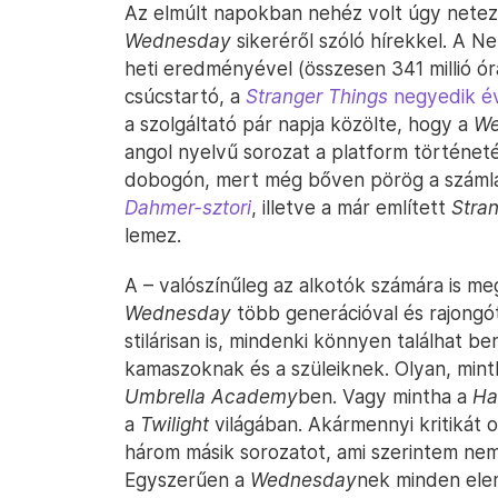
Az elmúlt napokban nehéz volt úgy netezn
Wednesday
sikeréről szóló hírekkel. A N
heti eredményével (összesen 341 millió ór
csúcstartó, a
Stranger Things
negyedik é
a szolgáltató pár napja közölte, hogy a
We
angol nyelvű sorozat a platform történet
dobogón, mert még bőven pörög a számlál
Dahmer-sztori
, illetve a már említett
Stra
lemez.
A – valószínűleg az alkotók számára is meg
Wednesday
több generációval és rajongótá
stilárisan is, mindenki könnyen találhat be
kamaszoknak és a szüleiknek. Olyan, min
Umbrella Academy
ben. Vagy mintha a
Ha
a
Twilight
világában. Akármennyi kritikát o
három másik sorozatot, ami szerintem nem a
Egyszerűen a
Wednesday
nek minden elem