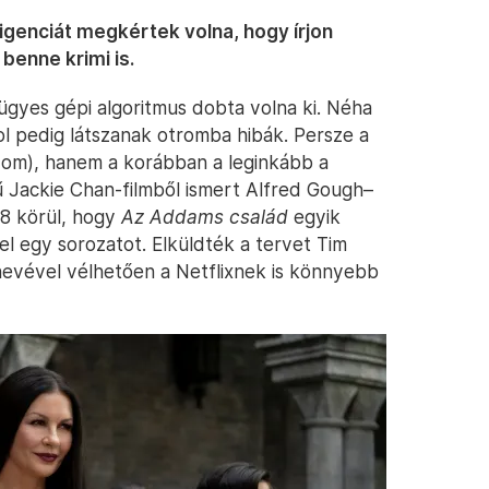
igenciát megkértek volna, hogy írjon
 benne krimi is.
 ügyes gépi algoritmus dobta volna ki. Néha
l pedig látszanak otromba hibák. Persze a
dom), hanem a korábban a leginkább a
 Jackie Chan-filmből ismert Alfred Gough–
018 körül, hogy
Az Addams család
egyik
el egy sorozatot. Elküldték a tervet Tim
 nevével vélhetően a Netflixnek is könnyebb