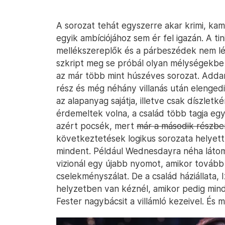
A sorozat tehát egyszerre akar krimi, k
egyik ambíciójához sem ér fel igazán. A tini
mellékszereplők és a párbeszédek nem lép
szkript meg se próbál olyan mélységekbe 
az már több mint húszéves sorozat. Adda
rész és még néhány villanás után elengedi
az alapanyag sajátja, illetve csak díszlet
érdemeltek volna, a család több tagja egy
azért pocsék, mert
már a második részben
következtetések logikus sorozata helyett 
mindent. Például Wednesdayra néha látom
vizionál egy újabb nyomot, amikor tovább
cselekményszálat. De a család háziállata, I
helyzetben van kéznél, amikor pedig mind
Fester nagybácsit a villámló kezeivel. És m