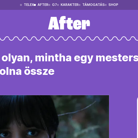
TELEX
AFTER
G7
KARAKTER
TÁMOGATÁS
SHOP
a olyan, mintha egy mester
volna össze