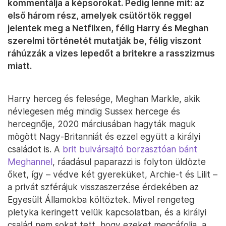
kommentálja a képsorokat. Pedig lenne mit: az
első három rész, amelyek csütörtök reggel
jelentek meg a Netflixen, félig Harry és Meghan
szerelmi történetét mutatják be, félig viszont
ráhúzzák a vizes lepedőt a britekre a rasszizmus
miatt.
Harry herceg és felesége, Meghan Markle, akik
névlegesen még mindig Sussex hercege és
hercegnője, 2020 márciusában hagyták maguk
mögött Nagy-Britanniát és ezzel együtt a királyi
családot is. A
brit bulvársajtó borzasztóan bánt
Meghannel
, ráadásul paparazzi is folyton üldözte
őket, így – védve két gyereküket, Archie-t és Lilit –
a privát szférájuk visszaszerzése érdekében az
Egyesült Államokba költöztek. Mivel rengeteg
pletyka keringett velük kapcsolatban, és a királyi
család nem sokat tett, hogy ezeket megcáfolja, a