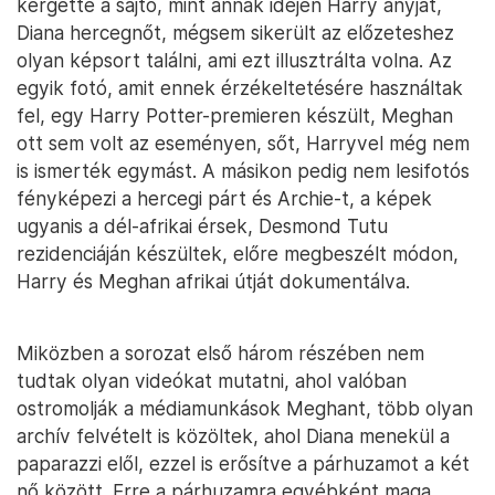
kergette a sajtó, mint annak idején Harry anyját,
Diana hercegnőt, mégsem sikerült az előzeteshez
olyan képsort találni, ami ezt illusztrálta volna. Az
egyik fotó, amit ennek érzékeltetésére használtak
fel, egy Harry Potter-premieren készült, Meghan
ott sem volt az eseményen, sőt, Harryvel még nem
is ismerték egymást. A másikon pedig nem lesifotós
fényképezi a hercegi párt és Archie-t, a képek
ugyanis a dél-afrikai érsek, Desmond Tutu
rezidenciáján készültek, előre megbeszélt módon,
Harry és Meghan afrikai útját dokumentálva.
Miközben a sorozat első három részében nem
tudtak olyan videókat mutatni, ahol valóban
ostromolják a médiamunkások Meghant, több olyan
archív felvételt is közöltek, ahol Diana menekül a
paparazzi elől, ezzel is erősítve a párhuzamot a két
nő között. Erre a párhuzamra egyébként maga