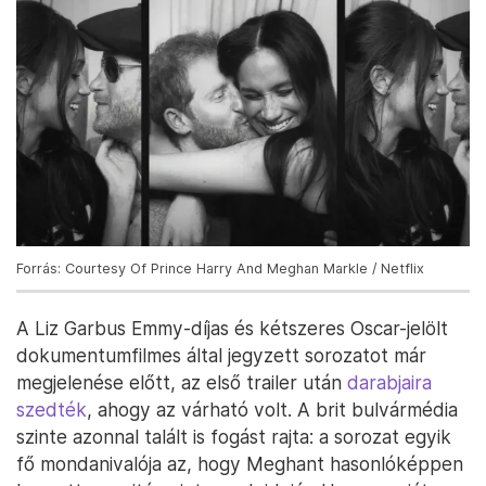
Forrás: Courtesy Of Prince Harry And Meghan Markle / Netflix
A Liz Garbus Emmy-díjas és kétszeres Oscar-jelölt
dokumentumfilmes által jegyzett sorozatot már
megjelenése előtt, az első trailer után
darabjaira
szedték
, ahogy az várható volt. A brit bulvármédia
szinte azonnal talált is fogást rajta: a sorozat egyik
fő mondanivalója az, hogy Meghant hasonlóképpen