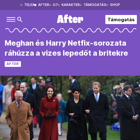
TELEX
AFTER
G7
KARAKTER
TÁMOGATÁS
SHOP
Támogatás
Meghan és Harry Netfix-sorozata
ráhúzza a vizes lepedőt a britekre
AFTER