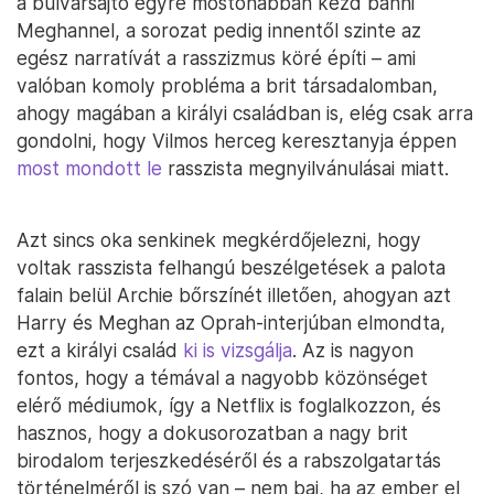
a bulvársajtó egyre mostohábban kezd bánni
Meghannel, a sorozat pedig innentől szinte az
egész narratívát a rasszizmus köré építi – ami
valóban komoly probléma a brit társadalomban,
ahogy magában a királyi családban is, elég csak arra
gondolni, hogy Vilmos herceg keresztanyja éppen
most mondott le
rasszista megnyilvánulásai miatt.
Azt sincs oka senkinek megkérdőjelezni, hogy
voltak rasszista felhangú beszélgetések a palota
falain belül Archie bőrszínét illetően, ahogyan azt
Harry és Meghan az Oprah-interjúban elmondta,
ezt a királyi család
ki is vizsgálja
. Az is nagyon
fontos, hogy a témával a nagyobb közönséget
elérő médiumok, így a Netflix is foglalkozzon, és
hasznos, hogy a dokusorozatban a nagy brit
birodalom terjeszkedéséről és a rabszolgatartás
történelméről is szó van – nem baj, ha az ember el