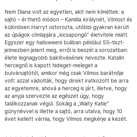
Nem Diana volt az egyetlen, akit nem kíméltek: a
sajtó – érthető módon – Kamilla királynét, Vilmost és
különösen Harryt ostorozta, utóbbi gyakran került
az újságok címlapjára „kicsapongó” életvitele miatt.
Egyszer egy halloweeni buliban például SS–tiszt-
jelmezben jelent meg, erről is beszél a sorozatban:
élete legnagyobb baklövésének nevezte. Katalin
hercegnő is kapott hideget-meleget a
bulvársajtótól, amikor még csak Vilmos barátnője
volt: azzal vádolták, hogy direkt iratkozott be arra
az egyetemre, ahová a herceg is járt, illetve, hogy
az anyja szervezte az egészet úgy, hogy
találkozzanak végül. Sokáig a „Waity Katie”
gúnynévvel is illette a sajtó, arra utalva, hogy 10
évet kellett várnia, hogy Vilmos megkérje a kezét.