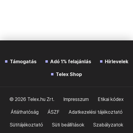
Támogatás
Adó 1% felajánlás
Hírlevelek
Telex Shop
© 2026 Telex.hu Zrt.
Impresszum
Etikai kódex
Átláthatóság
ÁSZF
Adatkezelési tájékoztató
Sütitájékoztató
Süti beállítások
Szabályzatok