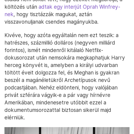
költözés után
adtak egy interjút Oprah Winfrey-
nek
, hogy tisztázzák magukat, aztán
visszavonuljanak csendes magányukba.
Kivéve, hogy azóta egyáltalán nem ezt teszik: a
hatrészes, százmillió dolláros (negyven milliárd
forintos), ismét mindenről kitálaló Netflix-
dokusorozat után nemsokára megkaphatjuk Harry
herceg könyvét is, amelyben a királyi udvarban
töltött éveit dolgozza fel, és Meghan is gyakran
beszél a magánéletükről Archetípusok nevű
podcastjában. Nehéz eldönteni, hogy valójában
privát szférára vágyik-e a pár vagy hírnévre
Amerikában, mindenesetre utóbbit ezzel a
dokumentumsorozattal biztosan sikerül majd
elérniük.