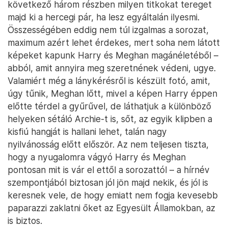
következő három részben milyen titkokat tereget
majd ki a hercegi pár, ha lesz egyáltalán ilyesmi.
Összességében eddig nem túl izgalmas a sorozat,
maximum azért lehet érdekes, mert soha nem látott
képeket kapunk Harry és Meghan magánéletéből –
abból, amit annyira meg szeretnének védeni, ugye.
Valamiért még a lánykérésről is készült fotó, amit,
úgy tűnik, Meghan lőtt, mivel a képen Harry éppen
előtte térdel a gyűrűvel, de láthatjuk a különböző
helyeken sétáló Archie-t is, sőt, az egyik klipben a
kisfiú hangját is hallani lehet, talán nagy
nyilvánosság előtt először. Az nem teljesen tiszta,
hogy a nyugalomra vágyó Harry és Meghan
pontosan mit is vár el ettől a sorozattól – a hírnév
szempontjából biztosan jól jön majd nekik, és jól is
keresnek vele, de hogy emiatt nem fogja kevesebb
paparazzi zaklatni őket az Egyesült Államokban, az
is biztos.