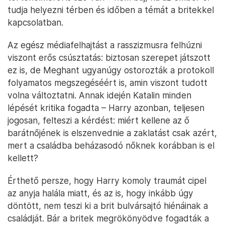
tudja helyezni térben és időben a témát a britekkel
kapcsolatban.
Az egész médiafelhajtást a rasszizmusra felhúzni
viszont erős csúsztatás: biztosan szerepet játszott
ez is, de Meghant ugyanúgy ostorozták a protokoll
folyamatos megszegéséért is, amin viszont tudott
volna változtatni. Annak idején Katalin minden
lépését kritika fogadta – Harry azonban, teljesen
jogosan, felteszi a kérdést: miért kellene az ő
barátnőjének is elszenvednie a zaklatást csak azért,
mert a családba beházasodó nőknek korábban is el
kellett?
Érthető persze, hogy Harry komoly traumát cipel
az anyja halála miatt, és az is, hogy inkább úgy
döntött, nem teszi ki a brit bulvársajtó hiénáinak a
családját. Bár a britek megrökönyödve fogadták a