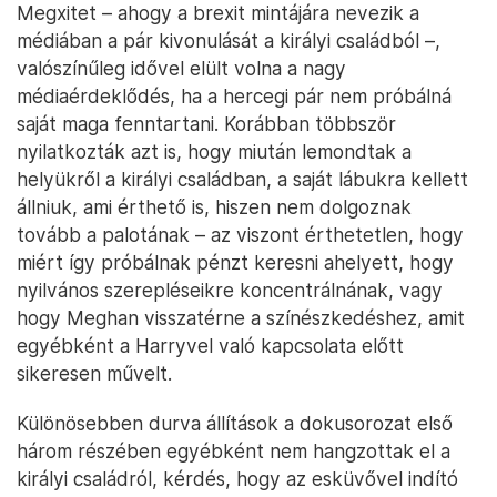
Megxitet – ahogy a brexit mintájára nevezik a
médiában a pár kivonulását a királyi családból –,
valószínűleg idővel elült volna a nagy
médiaérdeklődés, ha a hercegi pár nem próbálná
saját maga fenntartani. Korábban többször
nyilatkozták azt is, hogy miután lemondtak a
helyükről a királyi családban, a saját lábukra kellett
állniuk, ami érthető is, hiszen nem dolgoznak
tovább a palotának – az viszont érthetetlen, hogy
miért így próbálnak pénzt keresni ahelyett, hogy
nyilvános szerepléseikre koncentrálnának, vagy
hogy Meghan visszatérne a színészkedéshez, amit
egyébként a Harryvel való kapcsolata előtt
sikeresen művelt.
Különösebben durva állítások a dokusorozat első
három részében egyébként nem hangzottak el a
királyi családról, kérdés, hogy az esküvővel indító