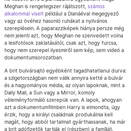
Meghan is rengetegszer rájátszott,
számos
alkalommal viselt
például a Dianáéval megegyező
vagy az övéhez hasonló ruhákat a nyilvános
szereplésein. A paparazziképek hiánya persze még
nem jelenti azt, hogy Meghan ne szenvedett volna
a lesifotósok zaklatásától, csak azt, hogy furcsa,
hogy nem szerepel ilyesmiről sem kép, sem videó a
dokumentumsorozatban.
A brit bulvársajtó egyébként tagadhatatlanul durva:
a szigetországban nem válik annyira ketté a bulvár
és a hagyományos média, az olyan lapoknak, mint a
Daily Mail, a Sun vagy a Mirror, komoly
véleményformáló szerepük van. A lapok, ahogyan
azt a dokumentumfilmben Harry is elmondta, úgy
érzik, hogy a királyi családnak produkálnia kell
magát, hogy abból tartalmat gyárthassanak, ha már
a brit adófizetők tartják el (részben) a famíliát.