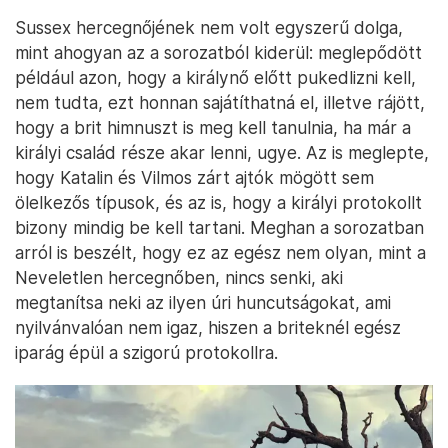
Sussex hercegnőjének nem volt egyszerű dolga,
mint ahogyan az a sorozatból kiderül: meglepődött
például azon, hogy a királynő előtt pukedlizni kell,
nem tudta, ezt honnan sajátíthatná el, illetve rájött,
hogy a brit himnuszt is meg kell tanulnia, ha már a
királyi család része akar lenni, ugye. Az is meglepte,
hogy Katalin és Vilmos zárt ajtók mögött sem
ölelkezős típusok, és az is, hogy a királyi protokollt
bizony mindig be kell tartani. Meghan a sorozatban
arról is beszélt, hogy ez az egész nem olyan, mint a
Neveletlen hercegnőben, nincs senki, aki
megtanítsa neki az ilyen úri huncutságokat, ami
nyilvánvalóan nem igaz, hiszen a briteknél egész
iparág épül a szigorú protokollra.