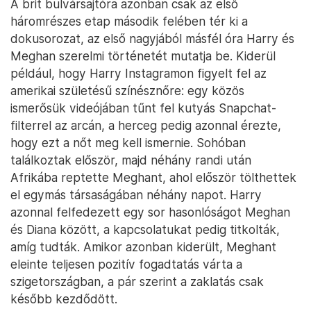
A brit bulvársajtóra azonban csak az első
háromrészes etap második felében tér ki a
dokusorozat, az első nagyjából másfél óra Harry és
Meghan szerelmi történetét mutatja be. Kiderül
például, hogy Harry Instagramon figyelt fel az
amerikai születésű színésznőre: egy közös
ismerősük videójában tűnt fel kutyás Snapchat-
filterrel az arcán, a herceg pedig azonnal érezte,
hogy ezt a nőt meg kell ismernie. Sohóban
találkoztak először, majd néhány randi után
Afrikába reptette Meghant, ahol először tölthettek
el egymás társaságában néhány napot. Harry
azonnal felfedezett egy sor hasonlóságot Meghan
és Diana között, a kapcsolatukat pedig titkolták,
amíg tudták. Amikor azonban kiderült, Meghant
eleinte teljesen pozitív fogadtatás várta a
szigetországban, a pár szerint a zaklatás csak
később kezdődött.