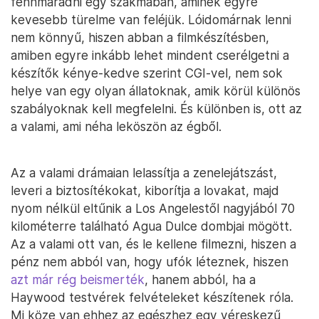
fennmaradni egy szakmában, aminek egyre
kevesebb türelme van feléjük. Lóidomárnak lenni
nem könnyű, hiszen abban a filmkészítésben,
amiben egyre inkább lehet mindent cserélgetni a
készítők kénye-kedve szerint CGI-vel, nem sok
helye van egy olyan állatoknak, amik körül különös
szabályoknak kell megfelelni. És különben is, ott az
a valami, ami néha leköszön az égből.
Az a valami drámaian lelassítja a zenelejátszást,
leveri a biztosítékokat, kiborítja a lovakat, majd
nyom nélkül eltűnik a Los Angelestől nagyjából 70
kilométerre található Agua Dulce dombjai mögött.
Az a valami ott van, és le kellene filmezni, hiszen a
pénz nem abból van, hogy ufók léteznek, hiszen
azt már rég beismerték
, hanem abból, ha a
Haywood testvérek felvételeket készítenek róla.
Mi köze van ehhez az egészhez egy véreskezű