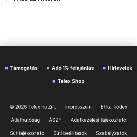
Támogatás
Adó 1% felajánlás
Hírlevelek
Telex Shop
© 2026 Telex.hu Zrt.
Impresszum
Etikai kódex
Átláthatóság
ÁSZF
Adatkezelési tájékoztató
Sütitájékoztató
Süti beállítások
Szabályzatok