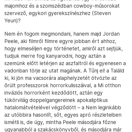
majomhoz és a szomszédban cowboy-műsorokat
szervező, egykori gyerekszínészhez (Steven
Yeun)?
Nem én fogom megmondani, hanem majd Jordan
Peele, aki filmről filmre egyre jobban ért ahhoz,
hogy elmeséljen egy történetet, amiről azt sejtjük,
tudjuk merre fog kanyarodni, hogy aztán a
szemünk előtt letérjen az aszfaltról és egyenesen a
vadonban törje az utat magának. A Tűnj el! a Találd
ki, ki jön ma vacsorára alaphelyzetét ötvözte az
őrült professzorok horrorkulisszáival, a Mi otthon
inváziós horrorként kezdődött, aztán egy
tükörvilág doppelgangereinek apokaliptikus
hatalomátvételével végződött – a Nem leginkább
az utóbbira hasonlít, sőt, egyes apró részleteiben
ismétli is, de úgy, mintha Peele másodjára főzne
ugyanabból a szakácskönyvből, és másodjára már