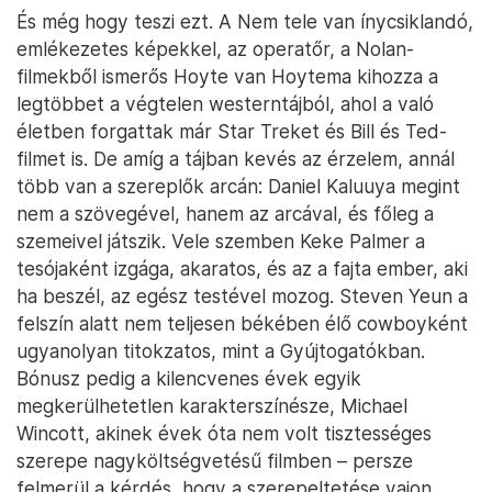
És még hogy teszi ezt. A Nem tele van ínycsiklandó,
emlékezetes képekkel, az operatőr, a Nolan-
filmekből ismerős Hoyte van Hoytema kihozza a
legtöbbet a végtelen westerntájból, ahol a való
életben forgattak már Star Treket és Bill és Ted-
filmet is. De amíg a tájban kevés az érzelem, annál
több van a szereplők arcán: Daniel Kaluuya megint
nem a szövegével, hanem az arcával, és főleg a
szemeivel játszik. Vele szemben Keke Palmer a
tesójaként izgága, akaratos, és az a fajta ember, aki
ha beszél, az egész testével mozog. Steven Yeun a
felszín alatt nem teljesen békében élő cowboyként
ugyanolyan titokzatos, mint a Gyújtogatókban.
Bónusz pedig a kilencvenes évek egyik
megkerülhetetlen karakterszínésze, Michael
Wincott, akinek évek óta nem volt tisztességes
szerepe nagyköltségvetésű filmben – persze
felmerül a kérdés, hogy a szerepeltetése vajon