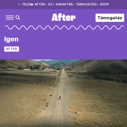
TELEX
AFTER
G7
KARAKTER
TÁMOGATÁS
SHOP
Támogatás
Igen
AFTER