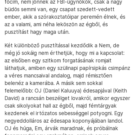
főcím, nem jönnek az FBI-ügynökök, csak a nagy
büdös semmi van, egy csapat szedett-vedett
ember, akik a szórakoztatóipar peremén élnek, és
az a valami, ami néha leköszön az égből, és
pusztítást hagy maga után.
Két különböző pusztítással kezdődik a Nem, de
még jó sokáig nem érthetjük, hogy mi a kapcsolat:
az elsőben egy szitkom forgatásának romjait
láthatjuk, amiben egy szülinapi papírsipkás csimpánz
a véres mancsaival andalog, majd rémisztően
belenéz a kamerába. A másik sem sokkal
felemelőbb: OJ (Daniel Kaluuya) édesapjával (Keith
David) a rancsán beszélget lovakról, amikor egyszer
csak sikolyokat hall az égből, majd fémtárgyak
kezdenek el irtózatos sebességgel potyogni. Egy
negyeddolláros az édesapa koponyájában landol.
OJ és húga, Em, árvák maradnak, és próbálnak