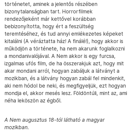
történetet, aminek a jelentős részében
bizonytalanságban tart. Horrorfilmek
rendezőjeként már kettővel korábban
bebizonyította, hogy ért a feszültség
teremtéséhez, és tud annyi emlékezetes képeket
kitalálni (A véráztatta ház! A finálé!), hogy akkor is
működjön a története, ha nem akarunk foglalkozni
a mondanivalójával. A Nem akkor is egy furcsa,
izgalmas ufós film, de ha összerakjuk azt, hogy mit
akar mondani arról, hogyan zabáljuk a látványt a
mozikban, és a látvány hogyan zabál fel mindenkit,
aki nem hódol be neki, és megfigyeljük, ezt hogyan
mondja el, akkor mesés lesz. Földöntúli, mint az, ami
néha leköszön az égből.
A Nem augusztus 18-tól látható a magyar
mozikban.