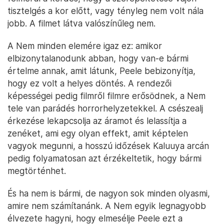
tisztelgés a kor előtt, vagy tényleg nem volt nála
jobb. A filmet látva valószínűleg nem.
A Nem minden elemére igaz ez: amikor
elbizonytalanodunk abban, hogy van-e bármi
értelme annak, amit látunk, Peele bebizonyítja,
hogy ez volt a helyes döntés. A rendezői
képességei pedig filmről filmre erősödnek, a Nem
tele van parádés horrorhelyzetekkel. A csészealj
érkezése lekapcsolja az áramot és lelassítja a
zenéket, ami egy olyan effekt, amit képtelen
vagyok megunni, a hosszú időzések Kaluuya arcán
pedig folyamatosan azt érzékeltetik, hogy bármi
megtörténhet.
És ha nem is bármi, de nagyon sok minden olyasmi,
amire nem számítanánk. A Nem egyik legnagyobb
élvezete hagyni, hogy elmesélje Peele ezt a