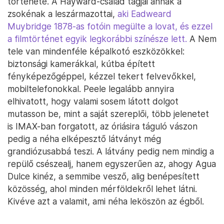
története. A Hayward-család tagjai annak a
zsokénak a leszármazottai,
aki Eadweard
Muybridge 1878-as fotóin megülte a lovat, és ezzel
a filmtörténet egyik legkorábbi színésze lett.
A Nem
tele van mindenféle képalkotó eszközökkel:
biztonsági kamerákkal, kútba épített
fényképezőgéppel, kézzel tekert felvevőkkel,
mobiltelefonokkal. Peele legalább annyira
elhivatott, hogy valami sosem látott dolgot
mutasson be, mint a saját szereplői, több jelenetet
is IMAX-ban forgatott, az óriásira táguló vászon
pedig a néha elképesztő látványt még
grandiózusabbá teszi. A látvány pedig nem mindig a
repülő csészealj, hanem egyszerűen az, ahogy Agua
Dulce kinéz, a semmibe vesző, alig benépesített
közösség, ahol minden mérföldekről lehet látni.
Kivéve azt a valamit, ami néha leköszön az égből.