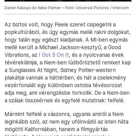
Daniel Kaluuya és Keke Palmer – Fotó: Universal Pictures / Intercom
Az biztos volt, hogy Peele szeret csipegetni a
popkultúrából, és úgy egymás mellé rakni dolgokat,
hogy talán egy egészt kiadjanak. A Mi-ben egymás
mellé került a Michael Jackson-kesztyű, a Good
Vibrations, az
I Got 5 On It
, és a nyolcvanas évek
tévéreklámjai, a Nem-ben lúdbőröztető remixet kap
a Sunglasses At Night, Sidney Poitier-western
plakátjai vannak a háttérben, és hát a cselekmény
vezérfonalát egy különösen ostoba tévésorozat
adja meg, ami vérengzésbe torkollik. De a Nem-ben
a szálak összeérnek és egyfelé mutatnak: felfelé.
Mármint felfelé a vászonra, ugyanis amiről a Nem
leginkább szól, az nem egy ufóinvázió az isten háta
mögötti Kaliforniában, hanem a filmgyártás