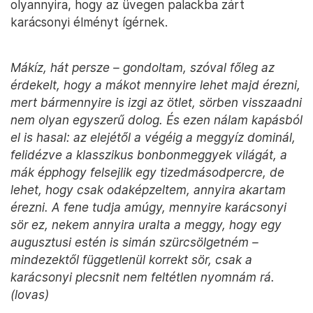
olyannyira, hogy az üvegen palackba zárt
karácsonyi élményt ígérnek.
Mákíz, hát persze – gondoltam, szóval főleg az
érdekelt, hogy a mákot mennyire lehet majd érezni,
mert bármennyire is izgi az ötlet, sörben visszaadni
nem olyan egyszerű dolog. És ezen nálam kapásból
el is hasal: az elejétől a végéig a meggyíz dominál,
felidézve a klasszikus bonbonmeggyek világát, a
mák épphogy felsejlik egy tizedmásodpercre, de
lehet, hogy csak odaképzeltem, annyira akartam
érezni. A fene tudja amúgy, mennyire karácsonyi
sör ez, nekem annyira uralta a meggy, hogy egy
augusztusi estén is simán szürcsölgetném –
mindezektől függetlenül korrekt sör, csak a
karácsonyi plecsnit nem feltétlen nyomnám rá.
(lovas)