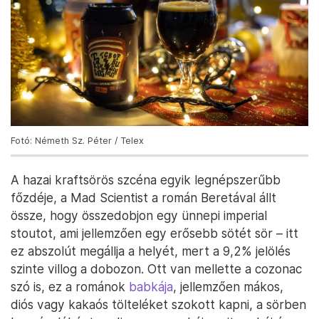
Fotó: Németh Sz. Péter / Telex
A hazai kraftsörös szcéna egyik legnépszerűbb
főzdéje, a Mad Scientist a román Beretával állt
össze, hogy összedobjon egy ünnepi imperial
stoutot, ami jellemzően egy erősebb sötét sör – itt
ez abszolút megállja a helyét, mert a 9,2% jelölés
szinte villog a dobozon. Ott van mellette a cozonac
szó is, ez a románok
babkája
, jellemzően mákos,
diós vagy kakaós tölteléket szokott kapni, a sörben