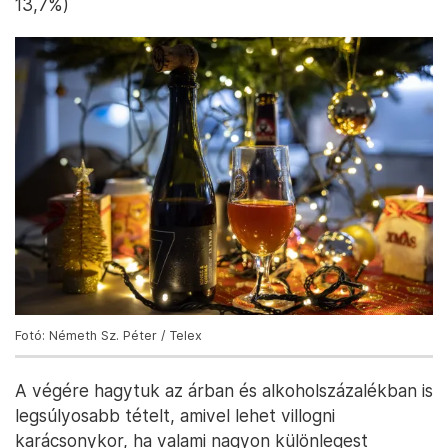
13,7%)
Fotó: Németh Sz. Péter / Telex
A végére hagytuk az árban és alkoholszázalékban is
legsúlyosabb tételt, amivel lehet villogni
karácsonykor, ha valami nagyon különlegest