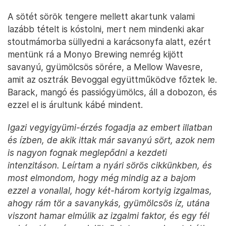
A sötét sörök tengere mellett akartunk valami
lazább tételt is kóstolni, mert nem mindenki akar
stoutmámorba süllyedni a karácsonyfa alatt, ezért
mentünk rá a Monyo Brewing nemrég kijött
savanyú, gyümölcsös sörére, a Mellow Wavesre,
amit az osztrák Bevoggal együttműködve főztek le.
Barack, mangó és passiógyümölcs, áll a dobozon, és
ezzel el is árultunk kábé mindent.
Igazi vegyigyümi-érzés fogadja az embert illatban
és ízben, de akik ittak már savanyú sört, azok nem
is nagyon fognak meglepődni a kezdeti
intenzitáson. Leírtam a nyári sörös cikkünkben, és
most elmondom, hogy még mindig az a bajom
ezzel a vonallal, hogy két-három kortyig izgalmas,
ahogy rám tör a savanykás, gyümölcsös íz, utána
viszont hamar elmúlik az izgalmi faktor, és egy fél