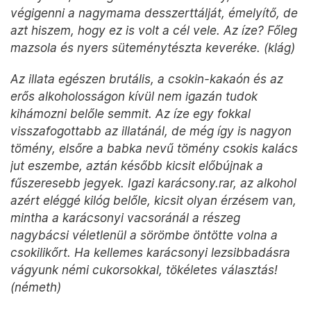
végigenni a nagymama desszerttálját, émelyítő, de
azt hiszem, hogy ez is volt a cél vele. Az íze? Főleg
mazsola és nyers süteménytészta keveréke. (klág)
Az illata egészen brutális, a csokin-kakaón és az
erős alkoholosságon kívül nem igazán tudok
kihámozni belőle semmit. Az íze egy fokkal
visszafogottabb az illatánál, de még így is nagyon
tömény, elsőre a babka nevű tömény csokis kalács
jut eszembe, aztán később kicsit előbújnak a
fűszeresebb jegyek. Igazi karácsony.rar, az alkohol
azért eléggé kilóg belőle, kicsit olyan érzésem van,
mintha a karácsonyi vacsoránál a részeg
nagybácsi véletlenül a sörömbe öntötte volna a
csokilikőrt. Ha kellemes karácsonyi lezsibbadásra
vágyunk némi cukorsokkal, tökéletes választás!
(németh)