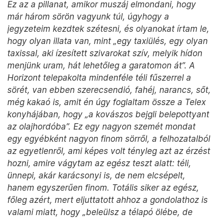
Ez az a pillanat, amikor muszáj elmondani, hogy
már három sörön vagyunk túl, úgyhogy a
jegyzeteim kezdtek szétesni, és olyanokat írtam le,
hogy olyan illata van, mint „egy taxiülés, egy olyan
taxissal, aki ízesített szivarokat szív, melyik hídon
menjünk uram, hát lehetőleg a garatomon át”. A
Horizont telepakolta mindenféle téli fűszerrel a
sörét, van ebben szerecsendió, fahéj, narancs, sőt,
még kakaó is, amit én úgy foglaltam össze a Telex
konyhájában, hogy „a kovászos bejgli belepottyant
az olajhordóba”. Ez egy nagyon szemét mondat
egy egyébként nagyon finom sörről, a felhozatalból
az egyetlenről, ami képes volt tényleg azt az érzést
hozni, amire vágytam az egész teszt alatt: téli,
ünnepi, akár karácsonyi is, de nem elcsépelt,
hanem egyszerűen finom. Totális siker az egész,
főleg azért, mert eljuttatott ahhoz a gondolathoz is
valami miatt, hogy „beleülsz a télapó ölébe, de