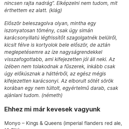
nincsen rajta nadrág”. Elképzelni nem tudom, mit
érthettem ez alatt. (klág)
Először beleszagolva olyan, mintha egy
iszonyatosan tömény, csak úgy simán
karácsonyillatú légfrissítőt szagolgatnék belülről,
kicsit félve is kortyolok bele először, de aztán
meglepetésemre az íze nagyságrendekkel
visszafogottabb, ami kifejezetten jól áll neki. Az
ízében nem tolakodnak a fűszerek, inkább csak
úgy előkúsznak a háttérből, az egész mégis
kifejezetten karácsonyi. Az elborult sötét sörök
korában egy nem túltolt, egyértelmű darab, csak
ajánlani tudom. (németh)
Ehhez mi már kevesek vagyunk
Monyo – Kings & Queens (imperial flanders red ale,