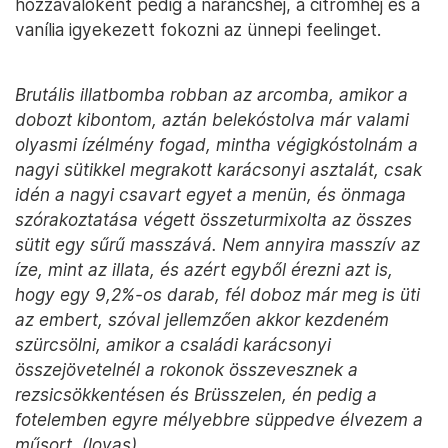
hozzávalóként pedig a narancshéj, a citromhéj és a
vanília igyekezett fokozni az ünnepi feelinget.
Brutális illatbomba robban az arcomba, amikor a
dobozt kibontom, aztán belekóstolva már valami
olyasmi ízélmény fogad, mintha végigkóstolnám a
nagyi sütikkel megrakott karácsonyi asztalát, csak
idén a nagyi csavart egyet a menün, és önmaga
szórakoztatása végett összeturmixolta az összes
sütit egy sűrű masszává. Nem annyira masszív az
íze, mint az illata, és azért egyből érezni azt is,
hogy egy 9,2%-os darab, fél doboz már meg is üti
az embert, szóval jellemzően akkor kezdeném
szürcsölni, amikor a családi karácsonyi
összejövetelnél a rokonok összevesznek a
rezsicsökkentésen és Brüsszelen, én pedig a
fotelemben egyre mélyebbre süppedve élvezem a
műsort. (lovas)