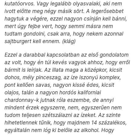
kutatóorvos. Vagy legalább olyasvalaki, aki nem
ivott előtte meg négy másik sört. A legerősebbet
hagytuk a végére, ezzel nagyon csínján kell bánni,
mert úgy fejbe vert, hogy semmi másra nem
tudtam gondolni, csak arra, hogy nekem azonnal
sajtburgert kell ennem. (klág)
Ezzel a darabbal kapcsolatban az első gondolatom
az volt, hogy én túl kevés vagyok ahhoz, hogy erről
bármit is leírjak. Az illata maga a középkor, kicsit
dohos, mély pinceszag, az íze iszonyú komplex,
pont kellően savas, nagyon kissé édes, kicsit
olajos, talán a nagyon hordós kaliforniai
chardonnay-k jutnak róla eszembe, de annyi
mindent érzek egyszerre, nem, egyszerűen nem
tudom teljesen szétszálazni az ízeket. Az szinte
hihetetlennek tűnik, hogy majdnem 14 százalékos,
egyáltalán nem lóg ki belőle az alkohol. Hogy