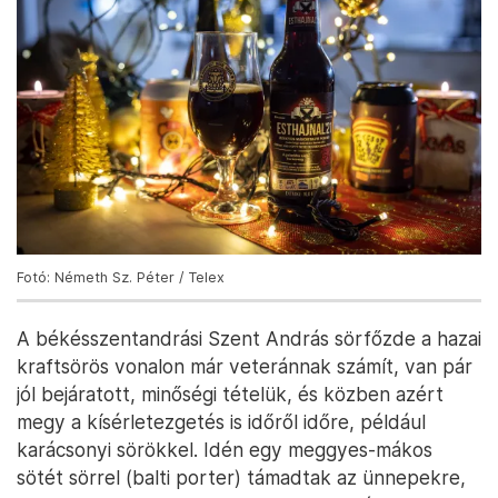
Fotó: Németh Sz. Péter / Telex
A békésszentandrási Szent András sörfőzde a hazai
kraftsörös vonalon már veteránnak számít, van pár
jól bejáratott, minőségi tételük, és közben azért
megy a kísérletezgetés is időről időre, például
karácsonyi sörökkel. Idén egy meggyes-mákos
sötét sörrel (balti porter) támadtak az ünnepekre,