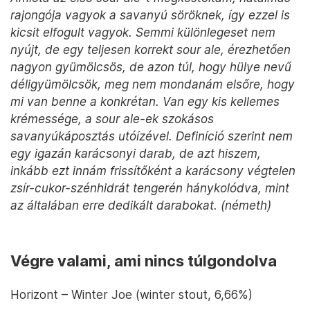
rajongója vagyok a savanyú söröknek, így ezzel is
kicsit elfogult vagyok. Semmi különlegeset nem
nyújt, de egy teljesen korrekt sour ale, érezhetően
nagyon gyümölcsös, de azon túl, hogy hülye nevű
déligyümölcsök, meg nem mondanám elsőre, hogy
mi van benne a konkrétan. Van egy kis kellemes
krémessége, a sour ale-ek szokásos
savanyúkáposztás utóízével. Definíció szerint nem
egy igazán karácsonyi darab, de azt hiszem,
inkább ezt innám frissítőként a karácsony végtelen
zsír-cukor-szénhidrát tengerén hánykolódva, mint
az általában erre dedikált darabokat. (németh)
Végre valami, ami nincs túlgondolva
Horizont – Winter Joe (winter stout, 6,66%)