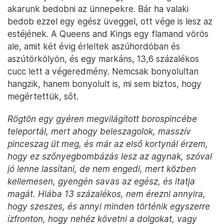
akarunk bedobni az ünnepekre. Bár ha valaki
bedob ezzel egy egész üveggel, ott vége is lesz az
estéjének. A Queens and Kings egy flamand vörös
ale, amit két évig érleltek aszúhordóban és
aszútörkölyön, és egy markáns, 13,6 százalékos
cucc lett a végeredmény. Nemcsak bonyolultan
hangzik, hanem bonyolult is, mi sem biztos, hogy
megértettük, sőt.
Rögtön egy gyéren megvilágított borospincébe
teleportál, mert ahogy beleszagolok, masszív
pinceszag üt meg, és már az első kortynál érzem,
hogy ez szőnyegbombázás lesz az agynak, szóval
jó lenne lassítani, de nem engedi, mert közben
kellemesen, gyengén savas az egész, és itatja
magát. Hiába 13 százalékos, nem érezni annyira,
hogy szeszes, és annyi minden történik egyszerre
ízfronton, hogy nehéz követni a dolgokat, vagy