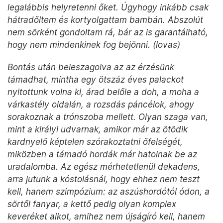
legalábbis helyretenni őket. Úgyhogy inkább csak
hátradőltem és kortyolgattam bambán. Abszolút
nem sörként gondoltam rá, bár az is garantálható,
hogy nem mindenkinek fog bejönni. (lovas)
Bontás után beleszagolva az az érzésünk
támadhat, mintha egy ötszáz éves palackot
nyitottunk volna ki, árad belőle a doh, a moha a
várkastély oldalán, a rozsdás páncélok, ahogy
sorakoznak a trónszoba mellett. Olyan szaga van,
mint a királyi udvarnak, amikor már az ötödik
kardnyelő képtelen szórakoztatni őfelségét,
miközben a támadó hordák már hatolnak be az
uradalomba. Az egész mérhetetlenül dekadens,
arra jutunk a kóstolásnál, hogy ehhez nem teszt
kell, hanem szimpózium: az aszúshordótól ódon, a
sörtől fanyar, a kettő pedig olyan komplex
keveréket alkot, amihez nem újságíró kell, hanem