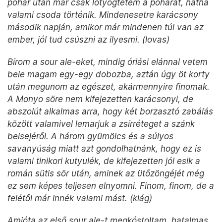
pohár után már csak lötyögtetem a poharat, hátha
valami csoda történik. Mindenesetre karácsony
második napján, amikor már mindenen túl van az
ember, jól tud csúszni az ilyesmi. (lovas)
Bírom a sour ale-eket, mindig óriási elánnal vetem
bele magam egy-egy dobozba, aztán úgy öt korty
után megunom az egészet, akármennyire finomak.
A Monyo söre nem kifejezetten karácsonyi, de
abszolút alkalmas arra, hogy két borzasztó zabálás
között valamivel lemarjuk a zsírréteget a szánk
belsejéről. A három gyümölcs és a súlyos
savanyúság miatt azt gondolhatnánk, hogy ez is
valami tinikori kutyulék, de kifejezetten jól esik a
román sütis sör után, aminek az ütőzöngéjét még
ez sem képes teljesen elnyomni. Finom, finom, de a
felétől már innék valami mást. (klág)
Amióta az első sour ale-t megkóstoltam, hatalmas