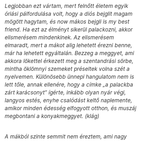
Legjobban ezt vártam, mert felnőtt életem egyik
óriási pálfordulása volt, hogy a diós bejglit magam
mögött hagytam, és now mákos bejgli is my best
friend. Ha ezt az élményt sikerül palackozni, akkor
elismerésem mindenkinek. Az elismerésem
elmaradt, mert a mákot alig lehetett érezni benne,
már ha lehetett egyáltalán. Bezzeg a meggyet, ami
akkora lökettel érkezett meg a szentandrási sörbe,
mintha öklömnyi szemeket préseltek volna szét a
nyelvemen. Különösebb ünnepi hangulatom nem is
lett tőle, annak ellenére, hogy a címke „a palackba
zárt karácsonyt” ígérte, inkább olyan nyár végi,
langyos estés, enyhe csalódást keltő naplemente,
amikor minden édesség elfogyott otthon, és muszáj
megbontani a konyakmeggyet. (klág)
A mákból szinte semmit nem éreztem, ami nagy