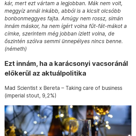
kár, mert ezt vártam a legjobban. Mák nem volt,
meggyíz annál inkább, abból is a kicsit olcsóbb
bonbonmeggyes fajta. Amúgy nem rossz, simán
innám máskor, ha nem ígért volna fűt-fát-mákot a
címke, szerintem még jobban ízlett volna, de
őszintén szólva semmi ünnepélyes nincs benne.
(németh)
Ezt innám, ha a karácsonyi vacsoránál
előkerül az aktuálpolitika
Mad Scientist x Bereta – Taking care of business
(imperial stout, 9,2%)