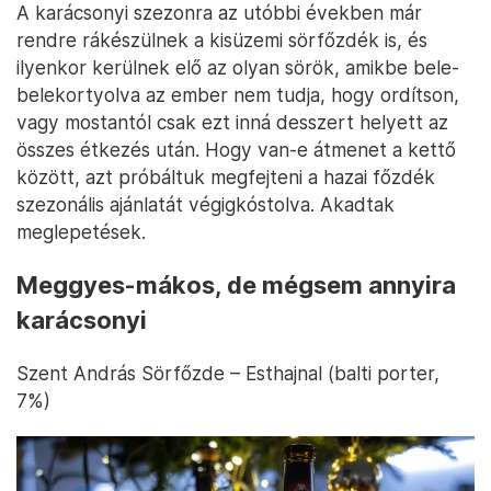
A karácsonyi szezonra az utóbbi években már
rendre rákészülnek a kisüzemi sörfőzdék is, és
ilyenkor kerülnek elő az olyan sörök, amikbe bele-
belekortyolva az ember nem tudja, hogy ordítson,
vagy mostantól csak ezt inná desszert helyett az
összes étkezés után. Hogy van-e átmenet a kettő
között, azt próbáltuk megfejteni a hazai főzdék
szezonális ajánlatát végigkóstolva. Akadtak
meglepetések.
Meggyes-mákos, de mégsem annyira
karácsonyi
Szent András Sörfőzde – Esthajnal (balti porter,
7%)