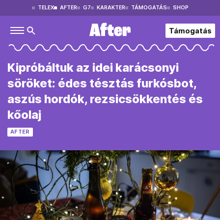
TELEX
AFTER
G7
KARAKTER
TÁMOGATÁS
SHOP
Támogatás
Kipróbáltuk az idei karácsonyi
söröket: édes tésztás furkósbot,
aszús hordók, rezsicsökkentés és
kőolaj
AFTER