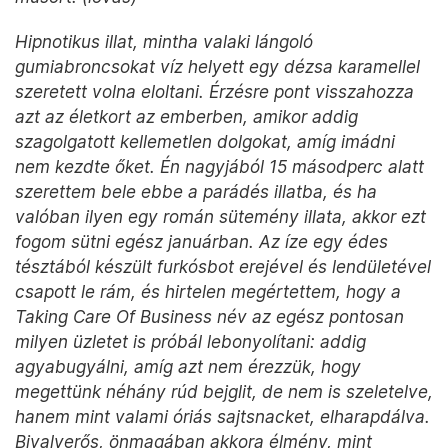
Hipnotikus illat, mintha valaki lángoló
gumiabroncsokat víz helyett egy dézsa karamellel
szeretett volna eloltani. Érzésre pont visszahozza
azt az életkort az emberben, amikor addig
szagolgatott kellemetlen dolgokat, amíg imádni
nem kezdte őket. Én nagyjából 15 másodperc alatt
szerettem bele ebbe a parádés illatba, és ha
valóban ilyen egy román sütemény illata, akkor ezt
fogom sütni egész januárban. Az íze egy édes
tésztából készült furkósbot erejével és lendületével
csapott le rám, és hirtelen megértettem, hogy a
Taking Care Of Business név az egész pontosan
milyen üzletet is próbál lebonyolítani: addig
agyabugyálni, amíg azt nem érezzük, hogy
megettünk néhány rúd bejglit, de nem is szeletelve,
hanem mint valami óriás sajtsnacket, elharapdálva.
Bivalyerős, önmagában akkora élmény, mint