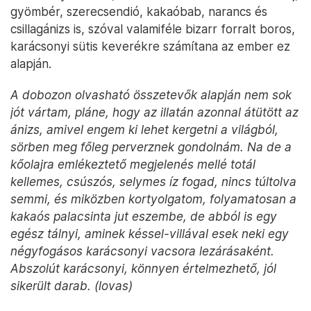
gyömbér, szerecsendió, kakaóbab, narancs és
csillagánizs is, szóval valamiféle bizarr forralt boros,
karácsonyi sütis keverékre számítana az ember ez
alapján.
A dobozon olvasható összetevők alapján nem sok
jót vártam, pláne, hogy az illatán azonnal átütött az
ánizs, amivel engem ki lehet kergetni a világból,
sörben meg főleg perverznek gondolnám. Na de a
kőolajra emlékeztető megjelenés mellé totál
kellemes, csúszós, selymes íz fogad, nincs túltolva
semmi, és miközben kortyolgatom, folyamatosan a
kakaós palacsinta jut eszembe, de abból is egy
egész tálnyi, aminek késsel-villával esek neki egy
négyfogásos karácsonyi vacsora lezárásaként.
Abszolút karácsonyi, könnyen értelmezhető, jól
sikerült darab. (lovas)