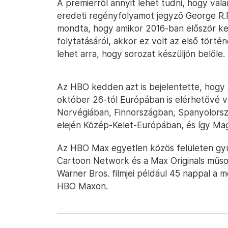
A premierről annyit lehet tudni, hogy va
eredeti regényfolyamot jegyző George R.R.
mondta, hogy amikor 2016-ban először ke
folytatásáról, akkor ez volt az első tört
lehet arra, hogy sorozat készüljön belőle.
Az HBO kedden azt is bejelentette, hogy 
október 26-tól Európában is elérhetővé v
Norvégiában, Finnországban, Spanyolorsz
elején Közép-Kelet-Európában, és így Mag
Az HBO Max egyetlen közös felületen gyűj
Cartoon Network és a Max Originals műsorai
Warner Bros. filmjei például 45 nappal a
HBO Maxon.