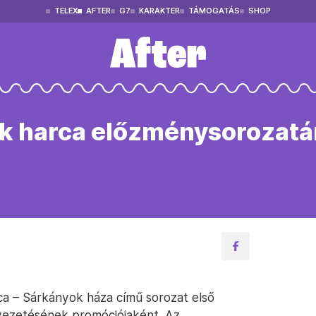
TELEX
AFTER
G7
KARAKTER
TÁMOGATÁS
SHOP
k harca előzménysorozatán
a – Sárkányok háza című sorozat első
vezetésének promóciójaként. Az