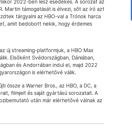
lamikor 2022-ben lesz esedékes. A sorozat az
 Martin támogatását is élvezi, sőt az író azt
zdtek tárgyalni az HBO-val a Trónok harca
énet, amit bedobott nekik, hogy érdemes
az új streaming-platformjuk, a HBO Max
álik. Elsőként Svédországban, Dániában,
ágban és Andorrában indul el, majd 2022
yarországon is elérhetővé válik.
ti össze a Warner Bros., az HBO, a DC, a
t, filmjeit és saját gyártású sorozatait. A
 mozibemutató után már elérhetővé válnak az