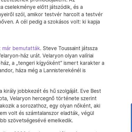
 cselekménye előtt játszódik, és a
iről szól, amikor testvér harcolt a testvér
őven. A cél pedig a szokásos volt: ki kapja
t már bemutatták
. Steve Toussaint játssza
laryon-ház urát. Velaryon olyan valíriai
-ház, a „tengeri kígyóként” ismert karakter a
landor, háza még a Lannisterekénél is
a király jobbkezét és hű szolgáját. Eve Best
pta, Velaryon hercegnő története szerint
akozik a sorozathoz, egy olyan nőként, aki
m volt és számtalanszor eladták, végül
óbb szövetségesévé emelkedik.