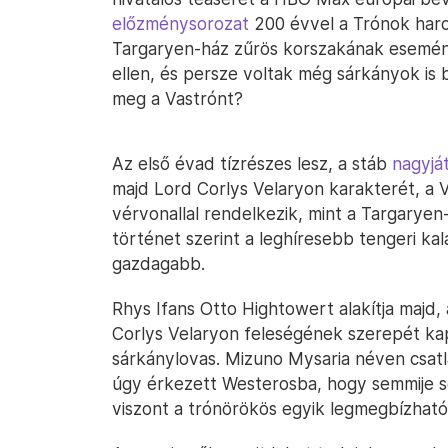
előzménysorozat
200 évvel a Trónok harca
Targaryen-ház zűrös korszakának eseménye
ellen, és persze voltak még sárkányok is b
meg a Vastrónt?
Az első évad tízrészes lesz, a stáb
nagyjá
majd Lord Corlys Velaryon karakterét, a Ve
vérvonallal rendelkezik, mint a Targaryen
történet szerint a leghíresebb tengeri ka
gazdagabb.
Rhys Ifans Otto Hightowert alakítja majd, 
Corlys Velaryon feleségének szerepét ka
sárkánylovas. Mizuno Mysaria néven csatl
úgy érkezett Westerosba, hogy semmije se
viszont a trónörökös egyik legmegbízhat