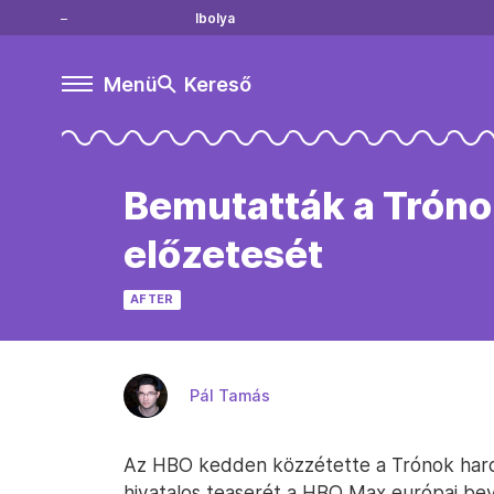
Ibolya
Menü
Kereső
Bemutatták a Tróno
előzetesét
AFTER
Pál Tamás
Az HBO kedden közzétette a Trónok harc
hivatalos teaserét a HBO Max európai be