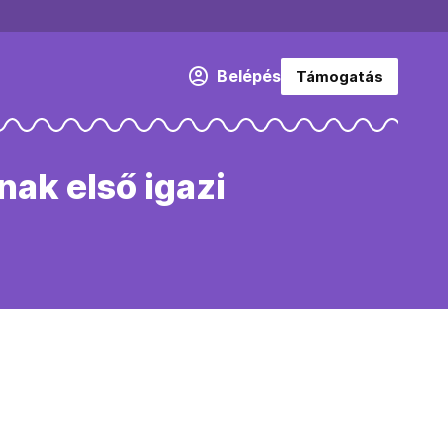
Belépés
Támogatás
ak első igazi