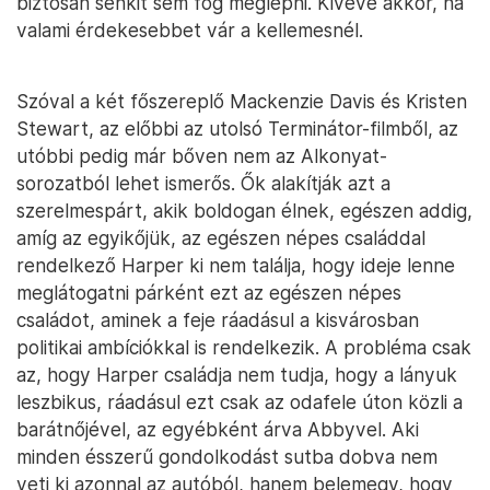
biztosan senkit sem fog meglepni. Kivéve akkor, ha
valami érdekesebbet vár a kellemesnél.
Szóval a két főszereplő Mackenzie Davis és Kristen
Stewart, az előbbi az utolsó Terminátor-filmből, az
utóbbi pedig már bőven nem az Alkonyat-
sorozatból lehet ismerős. Ők alakítják azt a
szerelmespárt, akik boldogan élnek, egészen addig,
amíg az egyikőjük, az egészen népes családdal
rendelkező Harper ki nem találja, hogy ideje lenne
meglátogatni párként ezt az egészen népes
családot, aminek a feje ráadásul a kisvárosban
politikai ambíciókkal is rendelkezik. A probléma csak
az, hogy Harper családja nem tudja, hogy a lányuk
leszbikus, ráadásul ezt csak az odafele úton közli a
barátnőjével, az egyébként árva Abbyvel. Aki
minden ésszerű gondolkodást sutba dobva nem
veti ki azonnal az autóból, hanem belemegy, hogy