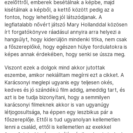
ezelőttről, emberek besétálnak a képbe, majd
kisétálnak a képből, a kettő között pedig az a
fontos, hogy lehetőleg jól látszódjanak. A
legfiatalabb nővért játszó Mary Hollanddal közösen
írt forgatókönyve ráadásul annyira arra helyezi a
hangsúlyt, hogy kiderüljön mindenki titka, nem csak
a főszereplőké, hogy egészen hülye fordulatokra is
képes annak érdekében, hogy senki se ússza meg.
Viszont ezek a dolgok mind akkor jutottak
eszembe, amikor nekiálltam megírni ezt a cikket. A
Karácsonyi meglepi ugyanis egy teljesen okés,
kedves és jó szándékú film addig, ameddig tart, és
azt is be tudja bizonyítani, hogy a semmilyen
karácsonyi filmeknek akkor is van ugyanúgy
létjogosultsága, ha éppen egy leszbikus pár a
főszereplője. Ettől is tud ugyanolyan kellemetlen
lenni a család, ettől is kellemetlen az exekkel