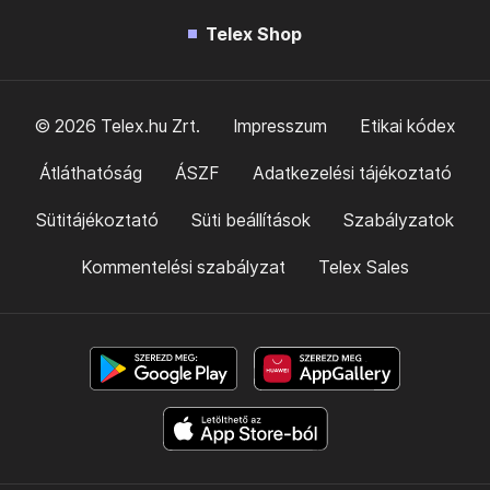
Telex Shop
© 2026 Telex.hu Zrt.
Impresszum
Etikai kódex
Átláthatóság
ÁSZF
Adatkezelési tájékoztató
Sütitájékoztató
Süti beállítások
Szabályzatok
Kommentelési szabályzat
Telex Sales