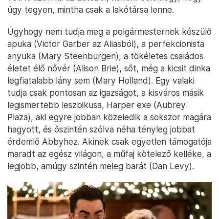
úgy tegyen, mintha csak a lakótársa lenne.
Úgyhogy nem tudja meg a polgármesternek készülő
apuka (Victor Garber az Aliasból), a perfekcionista
anyuka (Mary Steenburgen), a tökéletes családos
életet élő nővér (Alison Brie), sőt, még a kicsit dinka
legfiatalabb lány sem (Mary Holland). Egy valaki
tudja csak pontosan az igazságot, a kisváros másik
legismertebb leszbikusa, Harper exe (Aubrey
Plaza), aki egyre jobban közeledik a sokszor magára
hagyott, és őszintén szólva néha tényleg jobbat
érdemlő Abbyhez. Akinek csak egyetlen támogatója
maradt az egész világon, a műfaj kötelező kelléke, a
legjobb, amúgy szintén meleg barát (Dan Levy).