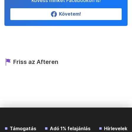
Kövess minket Facebookon is!
Követem!
Friss az Afteren
Támogatás
Adó 1% felajánlás
Hírlevelek