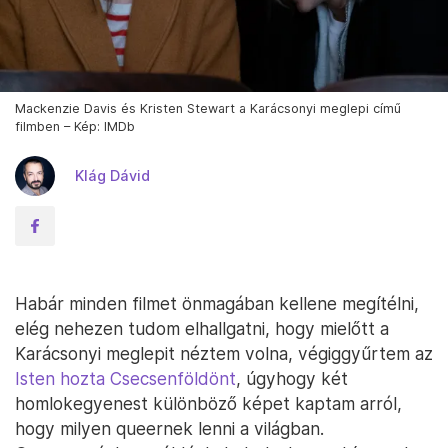
Mackenzie Davis és Kristen Stewart a Karácsonyi meglepi című
filmben – Kép: IMDb
Klág Dávid
Habár minden filmet önmagában kellene megítélni,
elég nehezen tudom elhallgatni, hogy mielőtt a
Karácsonyi meglepit néztem volna, végiggyűrtem az
Isten hozta Csecsenföldönt
, úgyhogy két
homlokegyenest különböző képet kaptam arról,
hogy milyen queernek lenni a világban.