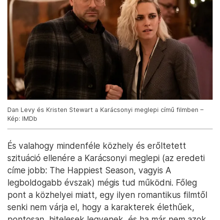
Dan Levy és Kristen Stewart a Karácsonyi meglepi című filmben –
Kép: IMDb
És valahogy mindenféle közhely és erőltetett
szituáció ellenére a Karácsonyi meglepi (az eredeti
címe jobb: The Happiest Season, vagyis A
legboldogabb évszak) mégis tud működni. Főleg
pont a közhelyei miatt, egy ilyen romantikus filmtől
senki nem várja el, hogy a karakterek élethűek,
pontosan, hitelesek legyenek, és ha már nem azok,