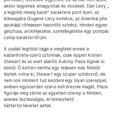
akkor legyenek elnagyoltak és viccesek. Dan Levy „
a legjobb meleg barát” karaktere pont ilyen, az
édesapjára (Eugene Levy komikus, az Amerikai pite
apukája) röhejesen hasonlító színész, minden egyes
gesztusa, arckifejezése, szemillegetése egy pompás
camp
karaktertől jön.
A család legtöbb tagja is megfelel ennek a
kabarétréfa-szerű sztorinak, csak éppen Kristen
Stewart és az exet alakító Aubrey Plaza lógnak ki
ebből. Ő ketten mintha egy teljesen más filmből
léptek volna ki, Stewart egy szuper színésznő, de
nem sok mindent tud kezdeni egy olyan szereppel,
amiben egyszerűen szarul kell éreznie magát, Plaza
figurája meg szinte az egyetlen szerep a filmben,
aminek tisztességes, értelmezhető
háttértörténetet adtak.