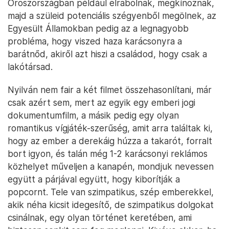
Oroszországban például elrabolnak, megkínoznak,
majd a szüleid potenciális szégyenből megölnek, az
Egyesült Államokban pedig az a legnagyobb
probléma, hogy viszed haza karácsonyra a
barátnőd, akiről azt hiszi a családod, hogy csak a
lakótársad.
Nyilván nem fair a két filmet összehasonlítani, már
csak azért sem, mert az egyik egy emberi jogi
dokumentumfilm, a másik pedig egy olyan
romantikus vígjáték-szerűség, amit arra találtak ki,
hogy az ember a derekáig húzza a takarót, forralt
bort igyon, és talán még 1-2 karácsonyi reklámos
közhelyet műveljen a kanapén, mondjuk nevessen
együtt a párjával együtt, hogy kiborítják a
popcornt. Tele van szimpatikus, szép emberekkel,
akik néha kicsit idegesítő, de szimpatikus dolgokat
csinálnak, egy olyan történet keretében, ami