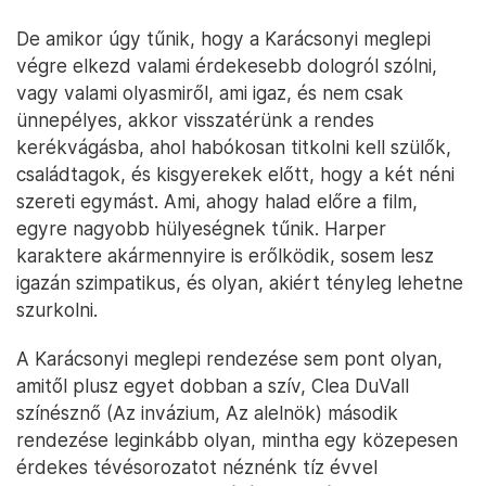
De amikor úgy tűnik, hogy a Karácsonyi meglepi
végre elkezd valami érdekesebb dologról szólni,
vagy valami olyasmiről, ami igaz, és nem csak
ünnepélyes, akkor visszatérünk a rendes
kerékvágásba, ahol habókosan titkolni kell szülők,
családtagok, és kisgyerekek előtt, hogy a két néni
szereti egymást. Ami, ahogy halad előre a film,
egyre nagyobb hülyeségnek tűnik. Harper
karaktere akármennyire is erőlködik, sosem lesz
igazán szimpatikus, és olyan, akiért tényleg lehetne
szurkolni.
A Karácsonyi meglepi rendezése sem pont olyan,
amitől plusz egyet dobban a szív, Clea DuVall
színésznő (Az invázium, Az alelnök) második
rendezése leginkább olyan, mintha egy közepesen
érdekes tévésorozatot néznénk tíz évvel