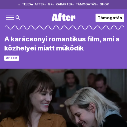
TELEX
AFTER
G7
KARAKTER
TÁMOGATÁS
SHOP
Támogatás
A karácsonyi romantikus film, ami a
közhelyei miatt működik
AFTER