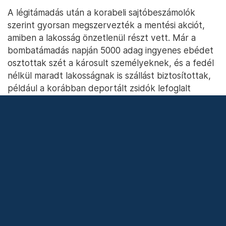
A légitámadás után a korabeli sajtóbeszámolók
szerint gyorsan megszervezték a mentési akciót,
amiben a lakosság önzetlenül részt vett. Már a
bombatámadás napján 5000 adag ingyenes ebédet
osztottak szét a károsult személyeknek, és a fedél
nélkül maradt lakosságnak is szállást biztosítottak,
például a korábban deportált zsidók lefoglalt
lakásaiban kaptak helyet.