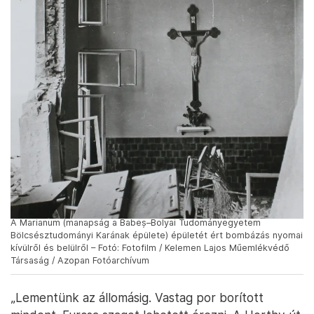
A Marianum (manapság a Babeș–Bolyai Tudományegyetem
Bölcsésztudományi Karának épülete) épületét ért bombázás nyomai
kívülről és belülről – Fotó: Fotofilm / Kelemen Lajos Műemlékvédő
Társaság / Azopan Fotóarchívum
„Lementünk az állomásig. Vastag por borított