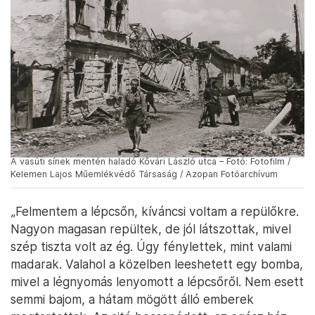
A vasúti sínek mentén haladó Kővári László utca – Fotó: Fotofilm /
Kelemen Lajos Műemlékvédő Társaság / Azopan Fotóarchívum
„Felmentem a lépcsőn, kíváncsi voltam a repülőkre.
Nagyon magasan repültek, de jól látszottak, mivel
szép tiszta volt az ég. Úgy fénylettek, mint valami
madarak. Valahol a közelben leeshetett egy bomba,
mivel a légnyomás lenyomott a lépcsőről. Nem esett
semmi bajom, a hátam mögött álló emberek