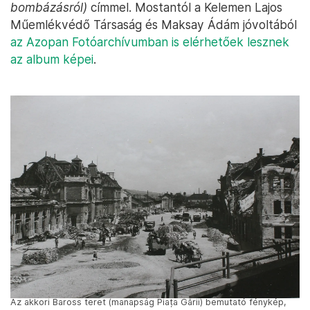
bombázásról)
címmel. Mostantól a Kelemen Lajos
Műemlékvédő Társaság és Maksay Ádám jóvoltából
az Azopan Fotóarchívumban is elérhetőek lesznek
az album képei
.
Az akkori Baross teret (manapság Piața Gării) bemutató fénykép,