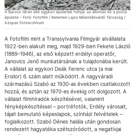
A Baross téren álló egykori épületek romjai: az állomás és a posta
épülete – Fotó: Fotofilm / Kelemen Lajos Műemlékvédő Társaság /
Azopan Fotóarchívum
A Fotofilm mint a Transsylvania Filmgyár alvállalata
1922-ben alakult meg, majd 1929-ben Fekete László
(1889–1946), az első képzett erdélyi operatőr,
Janovics Jenő munkatársának a tulajdonába került.
A vállalat az egykori Deák Ferenc utca (a mai
Eroilor) 6. szám alatt működött. A nagyváradi
származású Szabó az 1930-as években csatlakozott
hozzá, és aztán az 1970-es évekig ott dolgozott. A
vállalat filmhíradók készítésével, valamint
fényképkészítéssel – portréfotók, Erdély városait,
tájait bemutató képeslapok, színházi felvételek –
foglalkozott. Szabó Dénes halála után gondosan
rendezett hagyatéka szétszóródott, a negatívjai