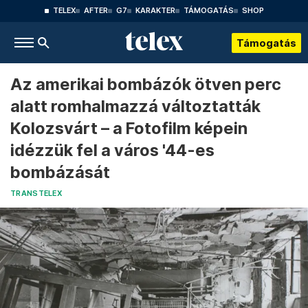
TELEX
AFTER
G7
KARAKTER
TÁMOGATÁS
SHOP
Támogatás
Az amerikai bombázók ötven perc
alatt romhalmazzá változtatták
Kolozsvárt – a Fotofilm képein
idézzük fel a város '44-es
bombázását
TRANSTELEX