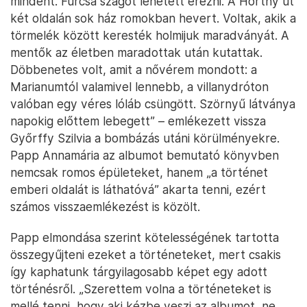
mindent. Furcsa szagot lehetett érezni. A Horthy út
két oldalán sok ház romokban hevert. Voltak, akik a
törmelék között keresték holmijuk maradványát. A
mentők az életben maradottak után kutattak.
Döbbenetes volt, amit a nővérem mondott: a
Marianumtól valamivel lennebb, a villanydróton
valóban egy véres lóláb csüngött. Szörnyű látványa
napokig előttem lebegett” – emlékezett vissza
Győrffy Szilvia a bombázás utáni körülményekre.
Papp Annamária az albumot bemutató könyvben
nemcsak romos épületeket, hanem „a történet
emberi oldalát is láthatóvá” akarta tenni, ezért
számos visszaemlékezést is közölt.
Papp elmondása szerint kötelességének tartotta
összegyűjteni ezeket a történeteket, mert csakis
így kaphatunk tárgyilagosabb képet egy adott
történésről. „Szerettem volna a történeteket is
mellé tenni, hogy aki kézbe veszi az albumot, ne