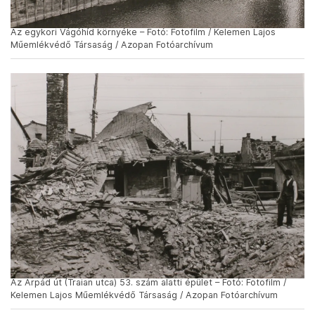
Az egykori Vágóhíd környéke – Fotó: Fotofilm / Kelemen Lajos
Műemlékvédő Társaság / Azopan Fotóarchívum
Az Árpád út (Traian utca) 53. szám alatti épület – Fotó: Fotofilm /
Kelemen Lajos Műemlékvédő Társaság / Azopan Fotóarchívum