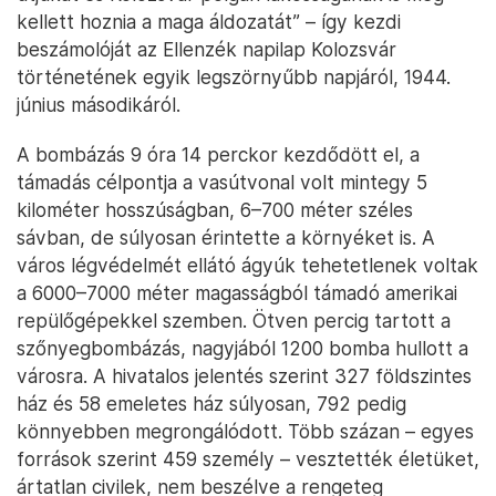
kellett hoznia a maga áldozatát” – így kezdi
beszámolóját az Ellenzék napilap Kolozsvár
történetének egyik legszörnyűbb napjáról, 1944.
június másodikáról.
A bombázás 9 óra 14 perckor kezdődött el, a
támadás célpontja a vasútvonal volt mintegy 5
kilométer hosszúságban, 6–700 méter széles
sávban, de súlyosan érintette a környéket is. A
város légvédelmét ellátó ágyúk tehetetlenek voltak
a 6000–7000 méter magasságból támadó amerikai
repülőgépekkel szemben. Ötven percig tartott a
szőnyegbombázás, nagyjából 1200 bomba hullott a
városra. A hivatalos jelentés szerint 327 földszintes
ház és 58 emeletes ház súlyosan, 792 pedig
könnyebben megrongálódott. Több százan – egyes
források szerint 459 személy – vesztették életüket,
ártatlan civilek, nem beszélve a rengeteg