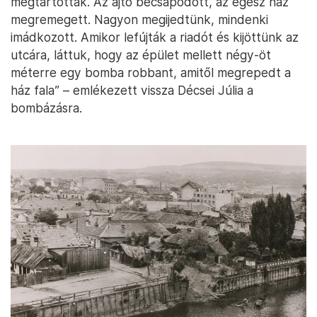
megtartottak. Az ajtó becsapódott, az egész ház
megremegett. Nagyon megijedtünk, mindenki
imádkozott. Amikor lefújták a riadót és kijöttünk az
utcára, láttuk, hogy az épület mellett négy-öt
méterre egy bomba robbant, amitől megrepedt a
ház fala” – emlékezett vissza Décsei Júlia a
bombázásra.