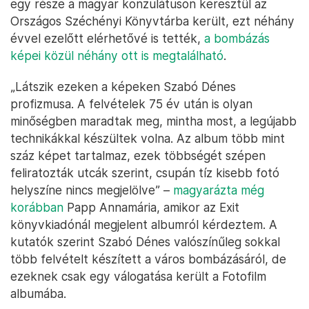
egy része a magyar konzulátuson keresztül az
Országos Széchényi Könyvtárba került, ezt néhány
évvel ezelőtt elérhetővé is tették,
a bombázás
képei közül néhány ott is megtalálható
.
„Látszik ezeken a képeken Szabó Dénes
profizmusa. A felvételek 75 év után is olyan
minőségben maradtak meg, mintha most, a legújabb
technikákkal készültek volna. Az album több mint
száz képet tartalmaz, ezek többségét szépen
feliratozták utcák szerint, csupán tíz kisebb fotó
helyszíne nincs megjelölve” –
magyarázta még
korábban
Papp Annamária, amikor az Exit
könyvkiadónál megjelent albumról kérdeztem. A
kutatók szerint Szabó Dénes valószínűleg sokkal
több felvételt készített a város bombázásáról, de
ezeknek csak egy válogatása került a Fotofilm
albumába.