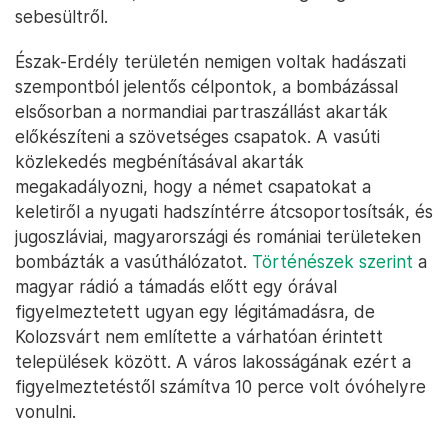
sebesültről.
Észak-Erdély területén nemigen voltak hadászati
szempontból jelentős célpontok, a bombázással
elsősorban a normandiai partraszállást akarták
előkészíteni a szövetséges csapatok. A vasúti
közlekedés megbénításával akarták
megakadályozni, hogy a német csapatokat a
keletiről a nyugati hadszíntérre átcsoportosítsák, és
jugoszláviai, magyarországi és romániai területeken
bombázták a vasúthálózatot.
Történészek szerint
a
magyar rádió a támadás előtt egy órával
figyelmeztetett ugyan egy légitámadásra, de
Kolozsvárt nem említette a várhatóan érintett
települések között. A város lakosságának ezért a
figyelmeztetéstől számítva 10 perce volt óvóhelyre
vonulni.