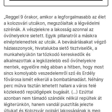
„Reggel 9 órakor, amikor a legforgalmasabb az élet
a kolozsvári utcákon, megszólaltak a légvédelmi
szirénák. A vészjelekre a lakosság azonnal az
óvóhelyekre sietett. Egyik pillanatról a másikra
elnéptelenedtek az utcák. A bevásárlásaikat végző
háziasszonyok, hivatalukba siető tisztviselők, a
munkahelyükön tartózkodó kereskedők és
alkalmazottak a legközelebb eső óvóhelyekre
mentek, egyelőre még abban a hitben, hogy most
sincs komolyabb veszedelemről szó és Erdély
fővárosa ismét elkerüli a bombatámadást. Néhány
perc múlva tisztán lehetett hallani a város felé
közlekedő repülőgépek bugását. (…) Ezúttal
azonban nem támadó szándék nélkül repültek át
légiterünkön, hanem vandál pusztítás jelezte
útjukat és Kolozsvár polgári lakosságának is meg