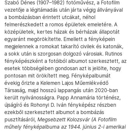
Szabó Dénes (1907–1982) fotóművész, a Fotofilm
vezetője a légitámadás után járta végig állványával
a bombázásban érintett utcákat, néhol
felmerészkedett a romos épületek emeletére. A
középületek, kertes házak és bérházak állapotát
egyaránt megörökítette. Emellett a fényképein
megjelennek a romokat takarító civilek és katonák,
a sokk után is szorgosan dolgozó városiak. Rutinos
fényképészként a fotóiból albumot szerkesztett, az
esetek többségében gondosan azt is jelölte, hogy
pontosan mit örökített meg. Fényképalbumát
évekig őrizte a Kelemen Lajos Műemlékvédő
Társaság, majd hosszú lappangás után 2020-ban
került nyilvánosságra. Papp Annamária történész,
újságíró és Rohonyi D. Iván fényképész részben
ezekből szerkesztett albumot a bombázás
pusztításáról,
Megsebzett Kolozsvár (A Fotofilm
műhely fényképalbuma az 1944. június 2-i amerikai