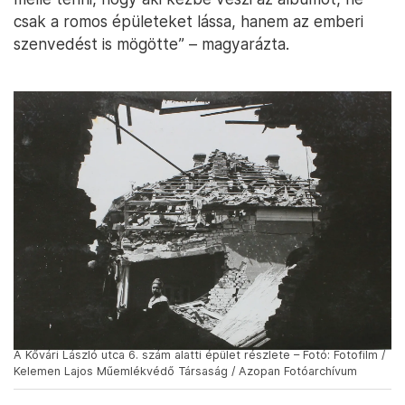
csak a romos épületeket lássa, hanem az emberi
szenvedést is mögötte” – magyarázta.
A Kővári László utca 6. szám alatti épület részlete – Fotó: Fotofilm /
Kelemen Lajos Műemlékvédő Társaság / Azopan Fotóarchívum