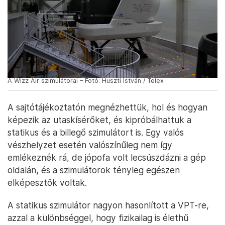
A Wizz Air szimulátorai – Fotó: Huszti István / Telex
A sajtótájékoztatón megnézhettük, hol és hogyan
képezik az utaskísérőket, és kipróbálhattuk a
statikus és a billegő szimulátort is. Egy valós
vészhelyzet esetén valószínűleg nem így
emlékeznék rá, de jópofa volt lecsúszdázni a gép
oldalán, és a szimulátorok tényleg egészen
elképesztők voltak.
A statikus szimulátor nagyon hasonlított a VPT-re,
azzal a különbséggel, hogy fizikailag is élethű