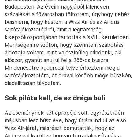
Budapesten. Az éveim nagyjából kilencven
százalékát a fővárosban töltöttem, úgyhogy nehéz
beismerni, hogy késtem a Wizz Air és az Airbus
sajtótájékoztatójáról, amit a légitársaság
kiképzőközpontjában tartottak a XVIII. kerületben.
Mentségemre szóljon, hogy szerintem szabotázs
áldozata voltam, mint valószínűleg mindenki, aki
először, gyanútlanul ül fel a 266-os buszra.
Mindenesetre kudarccal telve érkeztem meg a
sajtótájékoztatóra, öt órával később mégis büszkén,
diadalittasan távoztam.
Sok pilóta kell, de ez drága buli
Az eseménynek két apropója volt: egyrészt idén
májusban lesz húsz éve, hogy útjára indult az első
Wizz Air-járat, másrészt bemutatták, hogy az
Airbusszal karöltve hogyan forradalmasítanák a