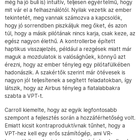
még ha jó buli is) intuitív, teljesen egyértelmű, hogy
mit vár el a felhasználótól. Nyilak vezetik az ember
tekintetét, meg vannak számozva a kapcsolók,
hogy jó sorrendben piszkáljuk meg őket, és azon
túl, hogy a másik pilótának nincs karja, csak keze, az
egész nagyon élethű. A kontrollerbe épített
haptikus visszajelzés, például a rezgések miatt már
maguk a mozdulatok is valósághűek, könnyű azt
érezni, hogy az ember tényleg egy pilótafülkében
hadonászik. A szakértők szerint már ötévesek is
nagyon jól teljesítenek a segített feladatokban, így
látszik, hogy az Airbus tényleg a fiatalabbakra
szabta a VPT-t.
Carroll kiemelte, hogy az egyik legfontosabb
szempont a fejlesztés során a hozzáférhetőség volt.
Emiatt kicsit kontraproduktívnak tűnhet, hogy a
VPT-hez kell egy erős számítógép, ami VR-