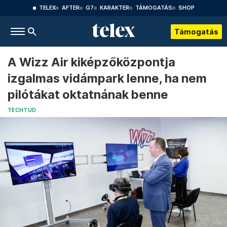
TELEX
AFTER
G7
KARAKTER
TÁMOGATÁS
SHOP
Támogatás
A Wizz Air kiképzőközpontja
izgalmas vidámpark lenne, ha nem
pilótákat oktatnának benne
TECHTUD