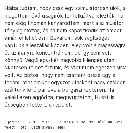
Hiába tudtam, hogy csak egy szimulátorban ülök, a
mögöttem lévő újságírók fel-felkiáltva jelezték, ha
nem elég finoman kanyarodtam, mert a szimulátor
tényleg mozog, és ha nem kapaszkodik az ember,
simán el lehet esni. Bevallom, sok segítséget
kaptunk a leszállás közben, elég volt a magasságra
és az irányra koncentrálnom, de így sem volt
könnyű. Végül egy-két nagyobb kilengés után
sikeresen földet értünk, és szerintem egészen sima
volt. Az biztos, hogy nem csattant össze úgy a
fogam, mint amikor egyszer utasként nagy szélben
szálltunk le jó pár éve a burgaszi reptéren. Ha
valaki ezen aggódna, megnyugtatom, Huszti is
épségben tette le a repülőt.