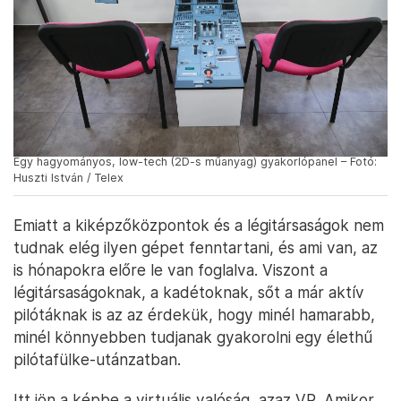
Egy hagyományos, low-tech (2D-s műanyag) gyakorlópanel – Fotó:
Huszti István / Telex
Emiatt a kiképzőközpontok és a légitársaságok nem
tudnak elég ilyen gépet fenntartani, és ami van, az
is hónapokra előre le van foglalva. Viszont a
légitársaságoknak, a kadétoknak, sőt a már aktív
pilótáknak is az az érdekük, hogy minél hamarabb,
minél könnyebben tudjanak gyakorolni egy élethű
pilótafülke-utánzatban.
Itt jön a képbe a virtuális valóság, azaz VR. Amikor