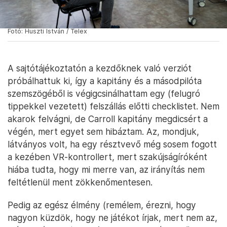
Fotó: Huszti István / Telex
A sajtótájékoztatón a kezdőknek való verziót
próbálhattuk ki, így a kapitány és a másodpilóta
szemszögéből is végigcsinálhattam egy (felugró
tippekkel vezetett) felszállás előtti checklistet. Nem
akarok felvágni, de Carroll kapitány megdicsért a
végén, mert egyet sem hibáztam. Az, mondjuk,
látványos volt, ha egy résztvevő még sosem fogott
a kezében VR-kontrollert, mert szakújságíróként
hiába tudta, hogy mi merre van, az irányítás nem
feltétlenül ment zökkenőmentesen.
Pedig az egész élmény (remélem, érezni, hogy
nagyon küzdök, hogy ne játékot írjak, mert nem az,