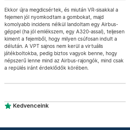
Egy szimulált Airbus A320-assal az alacsony felbontású Budapest
felett – Fotó: Huszti István / Telex
Ekkor újra megdicsértek, és miután VR-sisakkal a
fejemen jól nyomkodtam a gombokat, majd
komolyabb incidens nélkül landoltam egy Airbus-
géppel (ha jól emlékszem, egy A320-assal), teljesen
kiment a fejemből, hogy milyen csúfosan indult a
délután. A VPT sajnos nem kerül a virtuális