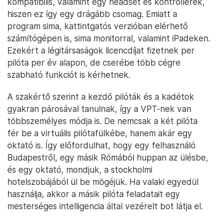
kompatibilis, valamint egy headset és kontrollerek,
hiszen ez így egy drágább csomag. Emiatt a
program sima, kattintgatós verzióban elérhető
számítógépen is, sima monitorral, valamint iPadeken.
Ezekért a légitársaságok licencdíjat fizetnek per
pilóta per év alapon, de cserébe több cégre
szabható funkciót is kérhetnek.
A szakértő szerint a kezdő pilóták és a kadétok
gyakran párosával tanulnak, így a VPT-nek van
többszemélyes módja is. De nemcsak a két pilóta
fér be a virtuális pilótafülkébe, hanem akár egy
oktató is. Így előfordulhat, hogy egy felhasználó
Budapestről, egy másik Rómából huppan az ülésbe,
és egy oktató, mondjuk, a stockholmi
hotelszobájából ül be mögéjük. Ha valaki egyedül
használja, akkor a másik pilóta feladatait egy
mesterséges intelligencia által vezérelt bot látja el.