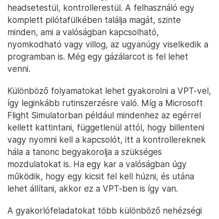
headsetestül, kontrollerestül. A felhasználó egy
komplett pilótafülkében találja magát, szinte
minden, ami a valóságban kapcsolható,
nyomkodható vagy villog, az ugyanúgy viselkedik a
programban is. Még egy gázálarcot is fel lehet
venni.
Különböző folyamatokat lehet gyakorolni a VPT-vel,
így leginkább rutinszerzésre való. Míg a Microsoft
Flight Simulatorban például mindenhez az egérrel
kellett kattintani, függetlenül attól, hogy billenteni
vagy nyomni kell a kapcsolót, itt a kontrollereknek
hála a tanonc begyakorolja a szükséges
mozdulatokat is. Ha egy kar a valóságban úgy
működik, hogy egy kicsit fel kell húzni, és utána
lehet állítani, akkor ez a VPT-ben is így van.
A gyakorlófeladatokat több különböző nehézségi