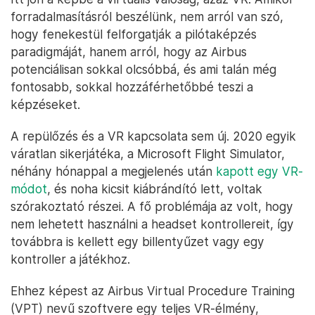
forradalmasításról beszélünk, nem arról van szó,
hogy fenekestül felforgatják a pilótaképzés
paradigmáját, hanem arról, hogy az Airbus
potenciálisan sokkal olcsóbbá, és ami talán még
fontosabb, sokkal hozzáférhetőbbé teszi a
képzéseket.
A repülőzés és a VR kapcsolata sem új. 2020 egyik
váratlan sikerjátéka, a Microsoft Flight Simulator,
néhány hónappal a megjelenés után
kapott egy VR-
módot
, és noha kicsit kiábrándító lett, voltak
szórakoztató részei. A fő problémája az volt, hogy
nem lehetett használni a headset kontrollereit, így
továbbra is kellett egy billentyűzet vagy egy
kontroller a játékhoz.
Ehhez képest az Airbus Virtual Procedure Training
(VPT) nevű szoftvere egy teljes VR-élmény,