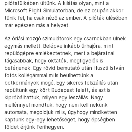
pilótafülkében ültünk. A kilátás olyan, mint a
Microsoft Flight Simulatorban, de ez csupán akkor
tűnik fel, ha csak néző az ember. A pilóták ülésében
már egészen más a helyzet.
Az óriási mozgó szimulátorok egy csarnokban ülnek
egymás mellett. Belépve inkább űrhajóra, mint
repülőgépre emlékeztetnek, mert a bejáratnál
tágasabbak, hogy oktatók, megfigyelők is
beférjenek. Egy rövid bemutató után Huszti István
fotós kollégámmal mi is beülhettünk a
botkormányok mögé. Egy sikeres felszállás után
repültünk egy kört Budapest felett, és azt is
kipróbálhattuk, milyen egy leszállás. Nagy
mellénnyel mondtuk, hogy nem kell nekünk
automata, megoldjuk mi is, úgyhogy mindketten
kaptunk egy-egy lehetőséget, hogy épségben
földet érjünk Ferihegyen.