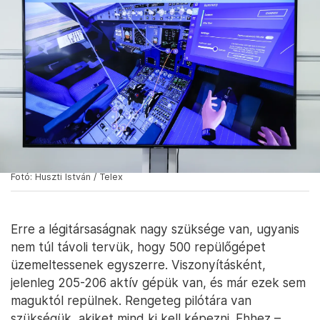
Fotó: Huszti István / Telex
Erre a légitársaságnak nagy szüksége van, ugyanis
nem túl távoli tervük, hogy 500 repülőgépet
üzemeltessenek egyszerre. Viszonyításként,
jelenleg 205-206 aktív gépük van, és már ezek sem
maguktól repülnek. Rengeteg pilótára van
szükségük, akiket mind ki kell képezni. Ehhez –