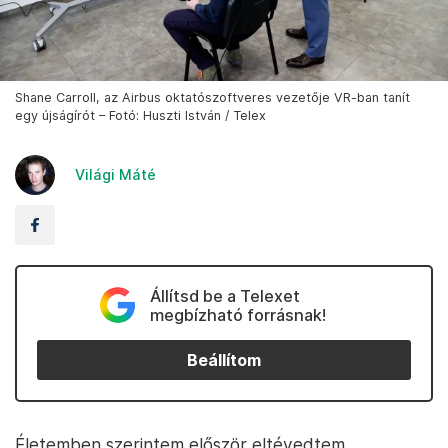
Shane Carroll, az Airbus oktatószoftveres vezetője VR-ban tanít
egy újságírót – Fotó: Huszti István / Telex
Világi Máté
Állítsd be a Telexet
megbízható forrásnak!
Beállítom
Életemben szerintem először eltévedtem