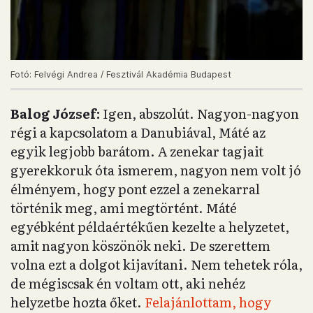
Fotó: Felvégi Andrea / Fesztivál Akadémia Budapest
Balog József:
Igen, abszolút. Nagyon-nagyon
régi a kapcsolatom a Danubiával, Máté az
egyik legjobb barátom. A zenekar tagjait
gyerekkoruk óta ismerem, nagyon nem volt jó
élményem, hogy pont ezzel a zenekarral
történik meg, ami megtörtént. Máté
egyébként példaértékűen kezelte a helyzetet,
amit nagyon köszönök neki. De szerettem
volna ezt a dolgot kijavítani. Nem tehetek róla,
de mégiscsak én voltam ott, aki nehéz
helyzetbe hozta őket.
Felajánlottam, hogy