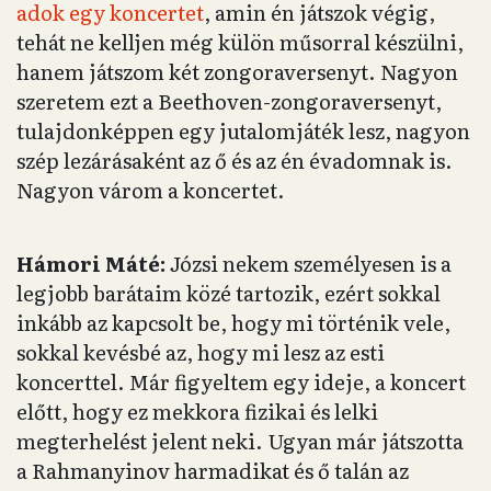
adok egy koncertet
, amin én játszok végig,
tehát ne kelljen még külön műsorral készülni,
hanem játszom két zongoraversenyt. Nagyon
szeretem ezt a Beethoven-zongoraversenyt,
tulajdonképpen egy jutalomjáték lesz, nagyon
szép lezárásaként az ő és az én évadomnak is.
Nagyon várom a koncertet.
Hámori Máté:
Józsi nekem személyesen is a
legjobb barátaim közé tartozik, ezért sokkal
inkább az kapcsolt be, hogy mi történik vele,
sokkal kevésbé az, hogy mi lesz az esti
koncerttel. Már figyeltem egy ideje, a koncert
előtt, hogy ez mekkora fizikai és lelki
megterhelést jelent neki. Ugyan már játszotta
a Rahmanyinov harmadikat és ő talán az