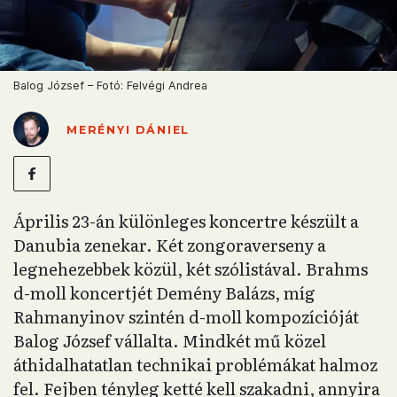
Balog József – Fotó: Felvégi Andrea
MERÉNYI DÁNIEL
Április 23-án különleges koncertre készült a
Danubia zenekar. Két zongoraverseny a
legnehezebbek közül, két szólistával. Brahms
d-moll koncertjét Demény Balázs, míg
Rahmanyinov szintén d-moll kompozícióját
Balog József vállalta. Mindkét mű közel
áthidalhatatlan technikai problémákat halmoz
fel. Fejben tényleg ketté kell szakadni, annyira