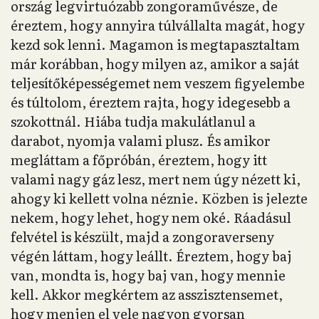
ország legvirtuózabb zongoraművésze, de
éreztem, hogy annyira túlvállalta magát, hogy
kezd sok lenni. Magamon is megtapasztaltam
már korábban, hogy milyen az, amikor a saját
teljesítőképességemet nem veszem figyelembe
és túltolom, éreztem rajta, hogy idegesebb a
szokottnál. Hiába tudja makulátlanul a
darabot, nyomja valami plusz. És amikor
megláttam a főpróbán, éreztem, hogy itt
valami nagy gáz lesz, mert nem úgy nézett ki,
ahogy ki kellett volna néznie. Közben is jelezte
nekem, hogy lehet, hogy nem oké. Ráadásul
felvétel is készült, majd a zongoraverseny
végén láttam, hogy leállt. Éreztem, hogy baj
van, mondta is, hogy baj van, hogy mennie
kell. Akkor megkértem az asszisztensemet,
hogy menjen el vele nagyon gyorsan