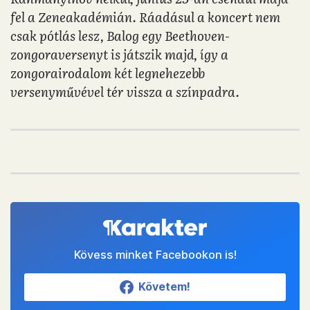
fel a Zeneakadémián. Ráadásul a koncert nem
csak pótlás lesz, Balog egy Beethoven-
zongoraversenyt is játszik majd, így a
zongorairodalom két legnehezebb
versenyművével tér vissza a színpadra.
Kövess minket Facebookon is!
Követem!