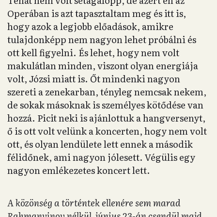
Tehát nem volt sétagalopp, de azért én az
Operában is azt tapasztaltam meg és itt is,
hogy azok a legjobb előadások, amikre
tulajdonképp nem nagyon lehet próbálni és
ott kell figyelni. És lehet, hogy nem volt
makulátlan minden, viszont olyan energiája
volt, Józsi miatt is. Őt mindenki nagyon
szereti a zenekarban, tényleg nemcsak nekem,
de sokak másoknak is személyes kötődése van
hozzá. Picit neki is ajánlottuk a hangversenyt,
ő is ott volt velünk a koncerten, hogy nem volt
ott, és olyan lendülete lett ennek a második
félidőnek, ami nagyon jólesett. Végülis egy
nagyon emlékezetes koncert lett.
A közönség a történtek ellenére sem marad
Rahmanyinov nélkül, június 23-án csendül majd