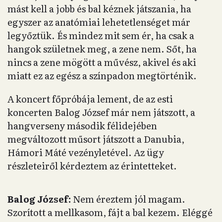
mást kell a jobb és bal kéznek játszania, ha
egyszer az anatómiai lehetetlenséget már
legyőztük. És mindez mit sem ér, ha csak a
hangok születnek meg, a zene nem. Sőt, ha
nincs a zene mögött a művész, akivel és aki
miatt ez az egész a színpadon megtörténik.
A koncert főpróbája lement, de az esti
koncerten Balog József már nem játszott, a
hangverseny második félidejében
megváltozott műsort játszott a Danubia,
Hámori Máté vezényletével. Az ügy
részleteiről kérdeztem az érintetteket.
Balog József:
Nem éreztem jól magam.
Szorított a mellkasom, fájt a bal kezem. Eléggé