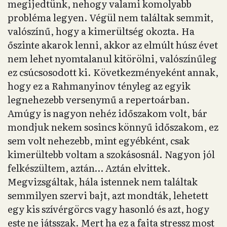
megijedtünk, nehogy valami komolyabb
probléma legyen. Végül nem találtak semmit,
valószínű, hogy a kimerültség okozta. Ha
őszinte akarok lenni, akkor az elmúlt húsz évet
nem lehet nyomtalanul kitörölni, valószínűleg
ez csúcsosodott ki. Következményeként annak,
hogy ez a Rahmanyinov tényleg az egyik
legnehezebb versenymű a repertoárban.
Amúgy is nagyon nehéz időszakom volt, bár
mondjuk nekem sosincs könnyű időszakom, ez
sem volt nehezebb, mint egyébként, csak
kimerültebb voltam a szokásosnál. Nagyon jól
felkészültem, aztán… Aztán elvittek.
Megvizsgáltak, hála istennek nem találtak
semmilyen szervi bajt, azt mondták, lehetett
egy kis szívérgörcs vagy hasonló és azt, hogy
este ne játsszak. Mert ha ez a fajta stressz most