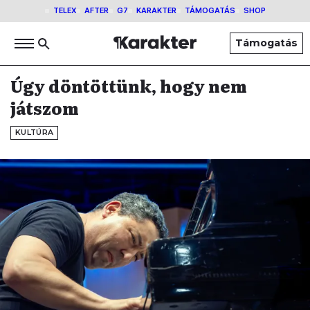
TELEX
AFTER
G7
KARAKTER
TÁMOGATÁS
SHOP
Támogatás
Úgy döntöttünk, hogy nem
játszom
KULTÚRA