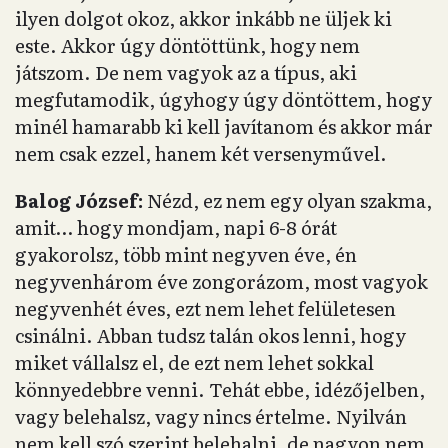
ilyen dolgot okoz, akkor inkább ne üljek ki
este. Akkor úgy döntöttünk, hogy nem
játszom. De nem vagyok az a típus, aki
megfutamodik, úgyhogy úgy döntöttem, hogy
minél hamarabb ki kell javítanom és akkor már
nem csak ezzel, hanem két versenyművel.
Balog József:
Nézd, ez nem egy olyan szakma,
amit… hogy mondjam, napi 6-8 órát
gyakorolsz, több mint negyven éve, én
negyvenhárom éve zongorázom, most vagyok
negyvenhét éves, ezt nem lehet felületesen
csinálni. Abban tudsz talán okos lenni, hogy
miket vállalsz el, de ezt nem lehet sokkal
könnyedebbre venni. Tehát ebbe, idézőjelben,
vagy belehalsz, vagy nincs értelme. Nyilván
nem kell szó szerint belehalni, de nagyon nem