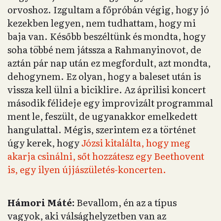
orvoshoz. Izgultam a főpróbán végig, hogy jó
kezekben legyen, nem tudhattam, hogy mi
baja van. Később beszéltünk és mondta, hogy
soha többé nem játssza a Rahmanyinovot, de
aztán pár nap után ez megfordult, azt mondta,
dehogynem. Ez olyan, hogy a baleset után is
vissza kell ülni a biciklire. Az áprilisi koncert
második félideje egy improvizált programmal
ment le, feszült, de ugyanakkor emelkedett
hangulattal. Mégis, szerintem ez a történet
úgy kerek, hogy
Józsi kitalálta, hogy meg
akarja csinálni, sőt hozzátesz egy Beethovent
is, egy ilyen újjászületés-koncerten.
Hámori Máté:
Bevallom, én az a típus
vagyok, aki válsághelyzetben van az