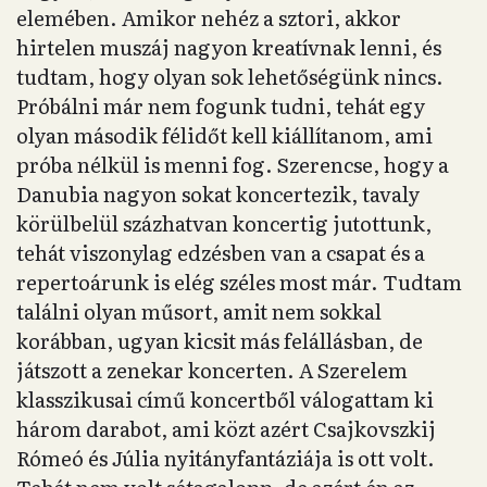
elemében. Amikor nehéz a sztori, akkor
hirtelen muszáj nagyon kreatívnak lenni, és
tudtam, hogy olyan sok lehetőségünk nincs.
Próbálni már nem fogunk tudni, tehát egy
olyan második félidőt kell kiállítanom, ami
próba nélkül is menni fog. Szerencse, hogy a
Danubia nagyon sokat koncertezik, tavaly
körülbelül százhatvan koncertig jutottunk,
tehát viszonylag edzésben van a csapat és a
repertoárunk is elég széles most már. Tudtam
találni olyan műsort, amit nem sokkal
korábban, ugyan kicsit más felállásban, de
játszott a zenekar koncerten. A Szerelem
klasszikusai című koncertből válogattam ki
három darabot, ami közt azért Csajkovszkij
Rómeó és Júlia nyitányfantáziája is ott volt.