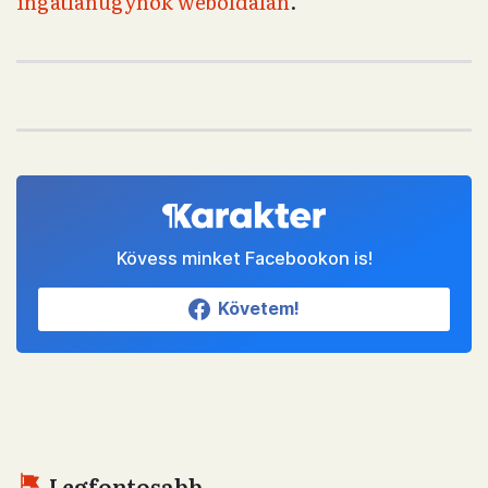
ingatlanügynök weboldalán
.
Kövess minket Facebookon is!
Követem!
Legfontosabb