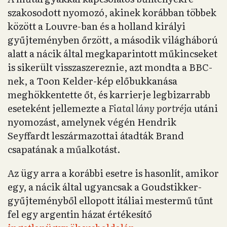
szakosodott nyomozó, akinek korábban többek
között a Louvre-ban és a holland királyi
gyűjteményben őrzött, a második világháború
alatt a nácik által megkaparintott műkincseket
is sikerült visszaszereznie, azt mondta a BBC-
nek, a Toon Kelder-kép előbukkanása
meghökkentette őt, és karrierje legbizarrabb
eseteként jellemezte a
Fiatal lány portréja
utáni
nyomozást, amelynek végén Hendrik
Seyffardt leszármazottai átadták Brand
csapatának a műalkotást.
Az ügy arra a korábbi esetre is hasonlít, amikor
egy, a nácik által ugyancsak a Goudstikker-
gyűjteményből ellopott itáliai mestermű tűnt
fel egy argentin házat értékesítő