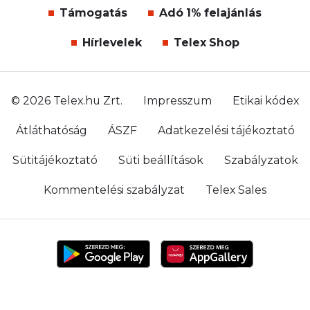
Támogatás
Adó 1% felajánlás
Hírlevelek
Telex Shop
© 2026 Telex.hu Zrt.
Impresszum
Etikai kódex
Átláthatóság
ÁSZF
Adatkezelési tájékoztató
Sütitájékoztató
Süti beállítások
Szabályzatok
Kommentelési szabályzat
Telex Sales