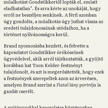
műalkotást Goudstikkertől lopták el, emiatt
eladhatatlan”. És arra kérte az unokáját, hogy
erről ne beszéljen senkinek. A férfi azonban
úgy gondolta, a műalkotás úgy juthat vissza az
eredeti tulajdonosainak utódaihoz, ha a
történet nyilvánosságra kerül.
Brand nyomozásba kezdett, és felvette a
kapcsolatot Goudstikker örököseinek
ügyvédeivel, akik arról tájékoztatták, a gyűjtő
korábban hat Toon Kelder-festményt
tulajdonolt, és azt is megerősítették, hogy ezek
a festmények szerepeltek azon az árverésen,
amelyen Brand szerint a
Fiatal lány portréja
is
gazdát cserélt.
A műtárgyakkal kapcsolatos bűntényekre