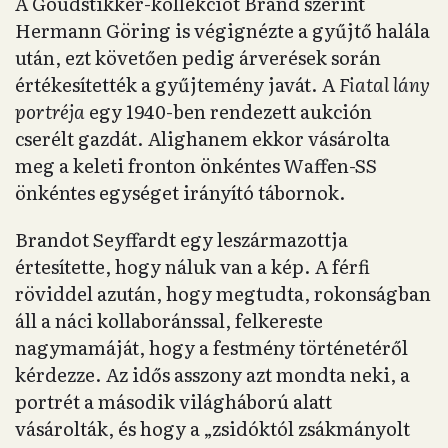
A Goudstikker-kollekciót Brand szerint
Hermann Göring is végignézte a gyűjtő halála
után, ezt követően pedig árverések során
értékesítették a gyűjtemény javát. A
Fiatal lány
portréja
egy 1940-ben rendezett aukción
cserélt gazdát. Alighanem ekkor vásárolta
meg a keleti fronton önkéntes Waffen-SS
önkéntes egységet irányító tábornok.
Brandot Seyffardt egy leszármazottja
értesítette, hogy náluk van a kép. A férfi
röviddel azután, hogy megtudta, rokonságban
áll a náci kollaboránssal, felkereste
nagymamáját, hogy a festmény történetéről
kérdezze. Az idős asszony azt mondta neki, a
portrét a második világháború alatt
vásárolták, és hogy a „zsidóktól zsákmányolt