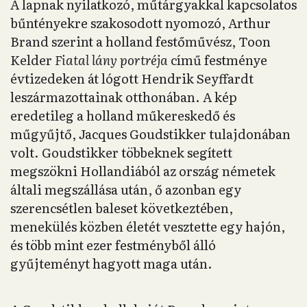
A lapnak nyilatkozó, műtárgyakkal kapcsolatos
bűntényekre szakosodott nyomozó, Arthur
Brand szerint a holland festőművész, Toon
Kelder
Fiatal lány portréja
című festménye
évtizedeken át lógott Hendrik Seyffardt
leszármazottainak otthonában. A kép
eredetileg a holland műkereskedő és
műgyűjtő, Jacques Goudstikker tulajdonában
volt. Goudstikker többeknek segített
megszökni Hollandiából az ország németek
általi megszállása után, ő azonban egy
szerencsétlen baleset következtében,
menekülés közben életét vesztette egy hajón,
és több mint ezer festményből álló
gyűjteményt hagyott maga után.