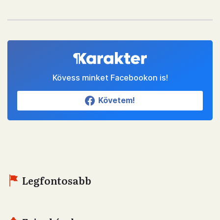
Kövess minket Facebookon is!
Követem!
Legfontosabb