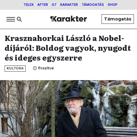
TELEX
AFTER
G7
KARAKTER
TÁMOGATÁS
SHOP
Támogatás
Krasznahorkai László a Nobel-
díjáról: Boldog vagyok, nyugodt
és ideges egyszerre
frissítve
KULTÚRA