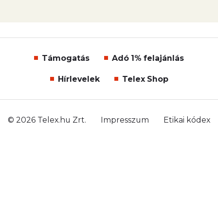
Támogatás
Adó 1% felajánlás
Hírlevelek
Telex Shop
© 2026 Telex.hu Zrt.
Impresszum
Etikai kódex
Átláthatóság
ÁSZF
Adatkezelési tájékoztató
Sütitájékoztató
Süti beállítások
Szabályzatok
Kommentelési szabályzat
Telex Sales