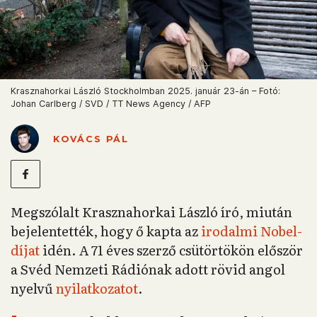
Krasznahorkai László Stockholmban 2025. január 23-án – Fotó:
Johan Carlberg / SVD / TT News Agency / AFP
KOVÁCS PÁL
Megszólalt Krasznahorkai László író, miután
bejelentették, hogy ő kapta az
irodalmi Nobel-
díjat
idén. A 71 éves szerző csütörtökön először
a Svéd Nemzeti Rádiónak adott rövid angol
nyelvű
nyilatkozatot
.