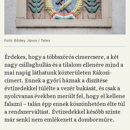
Fotó: Bődey János / Telex
Érdekes, hogy a többszörös címercsere, a két
nagy csillaghullás és a tilalom ellenére mind a
mai napig láthatunk közterületen Rákosi-
címert. Ennek a győri háznak a díszítése
évtizedekkel túlélte a vezér bukását, és csak a
nyolcvanas években merült fel, hogy el kellene
falazni – talán épp ennek köszönhetően élte túl
a rendszerváltást. Évtizedekkel később szinte
már senki nem emlékezett a domborműre.