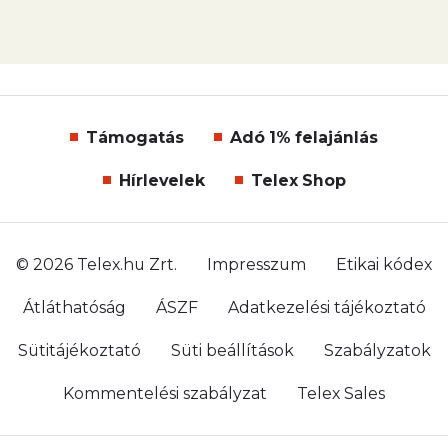
Támogatás
Adó 1% felajánlás
Hírlevelek
Telex Shop
© 2026 Telex.hu Zrt.
Impresszum
Etikai kódex
Átláthatóság
ÁSZF
Adatkezelési tájékoztató
Sütitájékoztató
Süti beállítások
Szabályzatok
Kommentelési szabályzat
Telex Sales