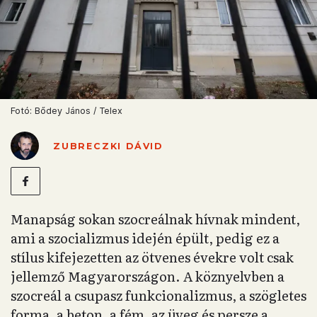
Fotó: Bődey János / Telex
ZUBRECZKI DÁVID
Manapság sokan szocreálnak hívnak mindent,
ami a szocializmus idején épült, pedig ez a
stílus kifejezetten az ötvenes évekre volt csak
jellemző Magyarországon. A köznyelvben a
szocreál a csupasz funkcionalizmus, a szögletes
forma, a beton, a fém, az üveg és persze a