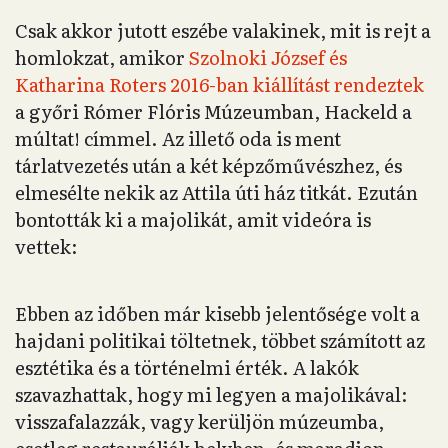
Csak akkor jutott eszébe valakinek, mit is rejt a
homlokzat, amikor
Szolnoki József és
Katharina Roters 2016-ban kiállítást rendeztek
a győri Rómer Flóris Múzeumban, Hackeld a
múltat! címmel. Az illető oda is ment
tárlatvezetés után a két képzőművészhez, és
elmesélte nekik az Attila úti ház titkát. Ezután
bontották ki a majolikát, amit videóra is
vettek:
Ebben az időben már kisebb jelentősége volt a
hajdani politikai töltetnek, többet számított az
esztétika és a történelmi érték. A lakók
szavazhattak, hogy mi legyen a majolikával:
visszafalazzák, vagy kerüljön múzeumba,