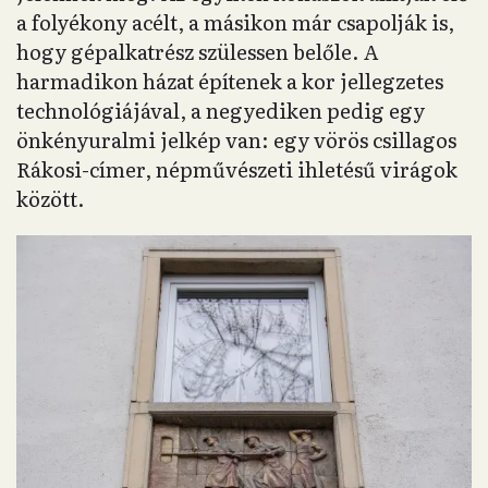
a folyékony acélt, a másikon már csapolják is,
hogy gépalkatrész szülessen belőle. A
harmadikon házat építenek a kor jellegzetes
technológiájával, a negyediken pedig egy
önkényuralmi jelkép van: egy vörös csillagos
Rákosi-címer, népművészeti ihletésű virágok
között.