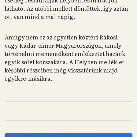
esetleg restaurálják helyben, és maradjon
látható. Az utóbbi mellett döntöttek, így aztán
ott van mind a mai napig.
Amúgy nem ez az egyetlen köztéri Rákosi-
vagy Kádár-címer Magyarországon, amely
történelmi mementóként emlékeztet hazánk
egyik sötét korszakára. A Helyben melléklet
későbbi részeiben még visszatérünk majd
egyikre-másikra.