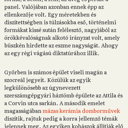
panel. Valójában azonban ennek épp az
ellenkezője volt. Egy méretekben és
díszítettségben is túlzásokba eső, történelmi
formákat kissé sután felélesztő, nagyjából az
örökkévalóságnak alkotó irányzat volt, amely
büszkén hirdette az eszme nagyságát. Ahogy
az egy régi vágású diktatúrához illik.
Győrben is számos épület viseli magán a
szocreál jegyeit. Közülük az egyik
legkülönösebb az úgynevezett
szerszámgépgyári háztömb épülete az Attila és
a Corvin utca sarkán. A második emelet
magasságában
mázas kerámia domborművek
díszítik, rajtuk pedig a korra jellemző témák
jelennek meg. Az egyiken kohászok állítják elő