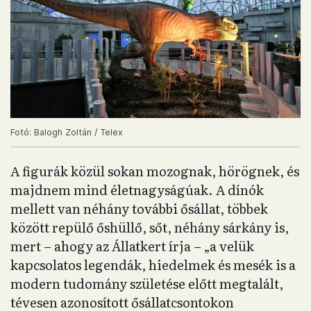
Fotó: Balogh Zoltán / Telex
A figurák közül sokan mozognak, hörögnek, és
majdnem mind életnagyságúak. A dínók
mellett van néhány további ősállat, többek
között repülő őshüllő, sőt, néhány sárkány is,
mert – ahogy az Állatkert írja – „a velük
kapcsolatos legendák, hiedelmek és mesék is a
modern tudomány születése előtt megtalált,
tévesen azonosított ősállatcsontokon