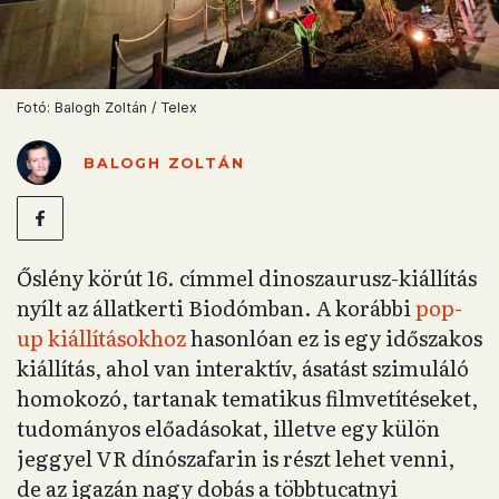
Fotó: Balogh Zoltán / Telex
BALOGH ZOLTÁN
Őslény körút 16. címmel dinoszaurusz-kiállítás
nyílt az állatkerti Biodómban. A korábbi
pop-
up kiállításokhoz
hasonlóan ez is egy időszakos
kiállítás, ahol van interaktív, ásatást szimuláló
homokozó, tartanak tematikus filmvetítéseket,
tudományos előadásokat, illetve egy külön
jeggyel VR dínószafarin is részt lehet venni,
de az igazán nagy dobás a többtucatnyi