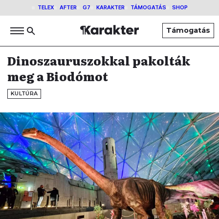
TELEX
AFTER
G7
KARAKTER
TÁMOGATÁS
SHOP
Támogatás
Dinoszauruszokkal pakolták
meg a Biodómot
KULTÚRA