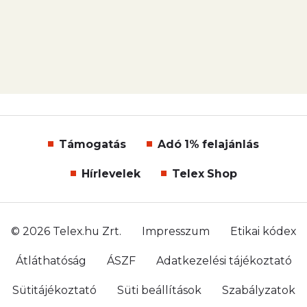
Támogatás
Adó 1% felajánlás
Hírlevelek
Telex Shop
© 2026 Telex.hu Zrt.
Impresszum
Etikai kódex
Átláthatóság
ÁSZF
Adatkezelési tájékoztató
Sütitájékoztató
Süti beállítások
Szabályzatok