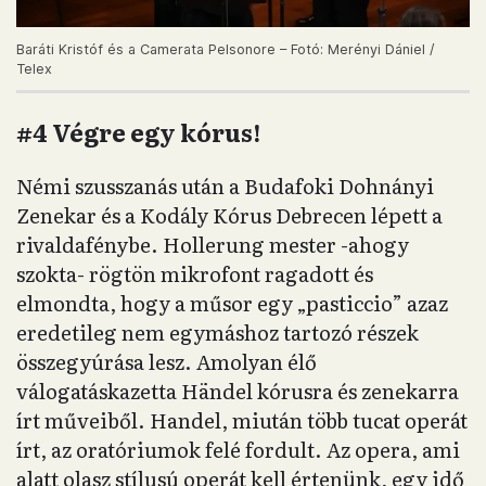
Baráti Kristóf és a Camerata Pelsonore – Fotó: Merényi Dániel /
Telex
#4 Végre egy kórus!
Némi szusszanás után a Budafoki Dohnányi
Zenekar és a Kodály Kórus Debrecen lépett a
rivaldafénybe. Hollerung mester -ahogy
szokta- rögtön mikrofont ragadott és
elmondta, hogy a műsor egy „pasticcio” azaz
eredetileg nem egymáshoz tartozó részek
összegyúrása lesz. Amolyan élő
válogatáskazetta Händel kórusra és zenekarra
írt műveiből. Handel, miután több tucat operát
írt, az oratóriumok felé fordult. Az opera, ami
alatt olasz stílusú operát kell értenünk, egy idő