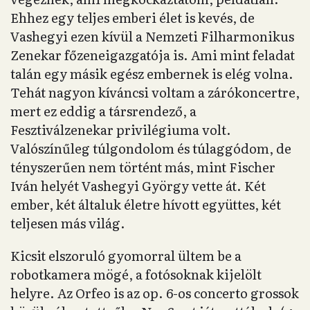
Ehhez egy teljes emberi élet is kevés, de
Vashegyi ezen kívül a Nemzeti Filharmonikus
Zenekar főzeneigazgatója is. Ami mint feladat
talán egy másik egész embernek is elég volna.
Tehát nagyon kíváncsi voltam a zárókoncertre,
mert ez eddig a társrendező, a
Fesztiválzenekar privilégiuma volt.
Valószínűleg túlgondolom és túlaggódom, de
tényszerűen nem történt más, mint Fischer
Iván helyét Vashegyi György vette át. Két
ember, két általuk életre hívott együttes, két
teljesen más világ.
Kicsit elszoruló gyomorral ültem be a
robotkamera mögé, a fotósoknak kijelölt
helyre. Az Orfeo is az op. 6-os concerto grossok