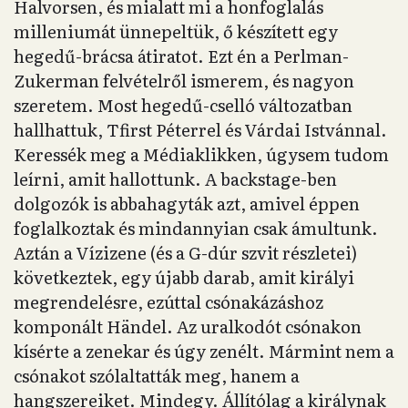
Halvorsen, és mialatt mi a honfoglalás
milleniumát ünnepeltük, ő készített egy
hegedű-brácsa átiratot. Ezt én a Perlman-
Zukerman felvételről ismerem, és nagyon
szeretem. Most hegedű-cselló változatban
hallhattuk, Tfirst Péterrel és Várdai Istvánnal.
Keressék meg a Médiaklikken, úgysem tudom
leírni, amit hallottunk. A backstage-ben
dolgozók is abbahagyták azt, amivel éppen
foglalkoztak és mindannyian csak ámultunk.
Aztán a Vízizene (és a G-dúr szvit részletei)
következtek, egy újabb darab, amit királyi
megrendelésre, ezúttal csónakázáshoz
komponált Händel. Az uralkodót csónakon
kísérte a zenekar és úgy zenélt. Mármint nem a
csónakot szólaltatták meg, hanem a
hangszereiket. Mindegy. Állítólag a királynak