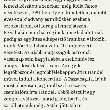
lemezt készített a zenekar, még Rolla János
vezetésével, 1981-ben. Igen, hihetetlen, már 44
éves ez a kiadvány és miközben ezeket a
sorokat írom, ott forog a lemezjátszón.
Egyáltalán nem hat réginek, meghaladottnak,
pedig az együttes elképesztő iramban változik,
mióta Várdai István vette át a művészeti
vezetést. Az újabb magasságok ostromát
vasárnap sem hagyta abba a csellóművész,
ahogy a kísérletezést sem. Az egyik
legtöbbször és legtöbbféleképpen átírt Händel
művel indult a koncertjük. A Passacaglia, írjuk
most olaszosan, a g-moll szvit része és
csembalóra írta Händel. Ebből készült egy
zongora változat, majd gitár, hárfa, és
sorolhatnánk még. Aztán jött Johan