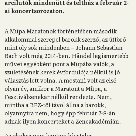
arcilutók mindenütt és teltház a február 2-
ai koncertsorozaton.
A Müpa Maratonok történetében második
alkalommal szerepel barokk szerző, az úttörő –
mint oly sok mindenben – Johann Sebastian
Bach volt még 2014-ben. Händel legismertebb
művei egyébként pont a Müpába valók, a
születésének kerek évfordulója nélkül is jó
választás lett volna. A mostani volt az első
olyan év, amikor a Maratont a Müpa, a
Fesztiválzenekar nélkül rendezte. Nem,
mintha a BFZ-től távol állna a barokk,
olyannyira nem, hogy épp február 7-8-án
adnak ilyen koncerteket a Zeneakadémián.
Az okokra nem kaptam hivatalos