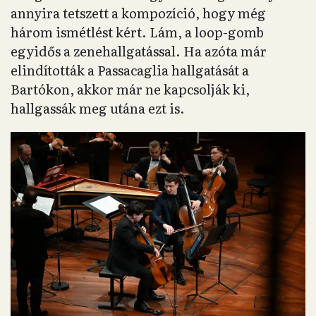
annyira tetszett a kompozíció, hogy még
három ismétlést kért. Lám, a loop-gomb
egyidős a zenehallgatással. Ha azóta már
elindították a Passacaglia hallgatását a
Bartókon, akkor már ne kapcsolják ki,
hallgassák meg utána ezt is.