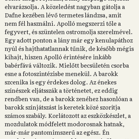
elvarázsolja. A közeledést nagyban gátolja a
Dafne kezében lévő termetes lándzsa, amit
nem fél használni. Apolló megszerzi tőle a
fegyvert, és szüntelen ostromolja szerelmével.
Egy adott ponton a lány már egy kenulapáthoz
nyúl és hajthatatlannak tűnik, de később mégis
kihajt, hiszen Apolló érintésére inkább
babérfává változik. Mielőtt becsületén csorba
esne a fotoszintézisbe menekül. A barokk
szcenika is egy érdekes dolog. Az énekes
színészek eljátsszák a történetet, ez eddig
rendben van, de a barokk zenéhez hasonlóan a
barokk színjátszást is keretek közé szorítja
számos szabály. Korlátozott az eszközkészlet, a
mozdulatok módfelett modorosnak hatnak,
már-már pantomimszerű az egész. Én