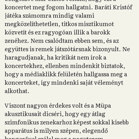
koncertet meg fogom hallgatni. Baráti Kristóf
játéka számomra mindig valami
megközelíthetetlen, titkos misztikumot
közvetít és ez ragyogóan illik a barokk
zenéhez. Nem csalódtam ebben sem, és az
együttes is remek játszótársnak bizonyult. Ne
haragudjanak, ha kritikát nem írok a
koncertekhez, ellenben mindenkit biztatok,
hogy a médiaklikk felületén hallgassa meg a
koncerteket, így mindenki saját véleményt
alkothat.
Viszont nagyon érdekes volt és a Müpa
akusztikusait dicséri, hogy egy átlag
szimfonikus zenekarhoz képest sokkal kisebb
apparátus is milyen szépen, elegendő
hangerővel szólal meg a nagyterem