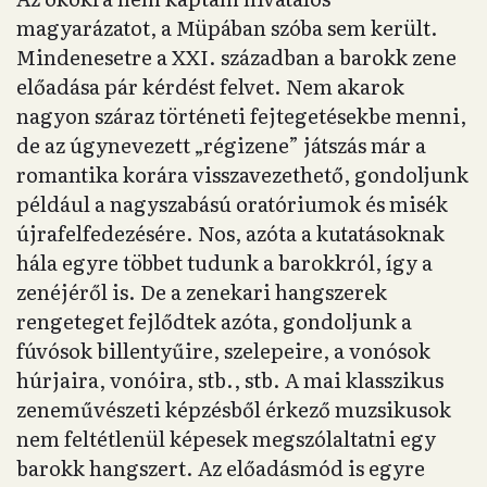
magyarázatot, a Müpában szóba sem került.
Mindenesetre a XXI. században a barokk zene
előadása pár kérdést felvet. Nem akarok
nagyon száraz történeti fejtegetésekbe menni,
de az úgynevezett „régizene” játszás már a
romantika korára visszavezethető, gondoljunk
például a nagyszabású oratóriumok és misék
újrafelfedezésére. Nos, azóta a kutatásoknak
hála egyre többet tudunk a barokkról, így a
zenéjéről is. De a zenekari hangszerek
rengeteget fejlődtek azóta, gondoljunk a
fúvósok billentyűire, szelepeire, a vonósok
húrjaira, vonóira, stb., stb. A mai klasszikus
zeneművészeti képzésből érkező muzsikusok
nem feltétlenül képesek megszólaltatni egy
barokk hangszert. Az előadásmód is egyre