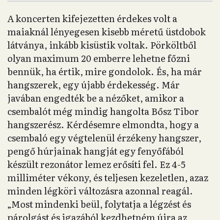
A koncerten kifejezetten érdekes volt a
maiaknál lényegesen kisebb méretű üstdobok
látványa, inkább kisüstik voltak. Pörköltből
olyan maximum 20 emberre lehetne főzni
bennük, ha értik, mire gondolok. És, ha már
hangszerek, egy újabb érdekesség. Már
javában engedték be a nézőket, amikor a
csembalót még mindig hangolta Bősz Tibor
hangszerész. Kérdésemre elmondta, hogy a
csembaló egy végtelenül érzékeny hangszer,
pengő húrjainak hangját egy fenyőfából
készült rezonátor lemez erősíti fel. Ez 4-5
milliméter vékony, és teljesen kezeletlen, azaz
minden légköri változásra azonnal reagál.
„Most mindenki beül, folytatja a légzést és
párolgást és igazából kezdhetném újra az