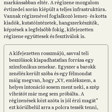
markánsabban eltér. A régizene mozgalom
évtizedei során kiépült a teljes infrastruktúra.
Vannak régizenével foglalkozó lemez- és kotta
kiadók, kutatóintézetek, hangszerkészítők,
képzések a legfelsőbb fokig, kifejezetten
régizene együttesek és fesztiválok is.
A kifejezetten rosszmájú, savval teli
beszólások kiapadhatatlan forrása egy
szimfonikus zenekar. Egyszer a barokk
zenélés került szóba és egy félmondat
máig megvan, hogy „XY, emlékszem, a
helyes intonáció sosem ment neki, a szép
vibrátót már meg sem próbálta. A
régizenések közt azóta is jól érzi magát”
ezt körülbelül arra a polcra tessék tenni,