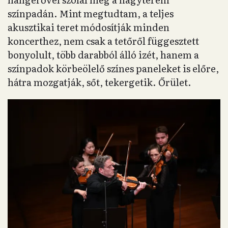
színpadán. Mint megtudtam, a teljes
akusztikai teret módosítják minden
koncerthez, nem csak a tetőről függesztett
bonyolult, több darabból álló izét, hanem a
színpadok körbeölelő színes paneleket is előre,
hátra mozgatják, sőt, tekergetik. Őrület.