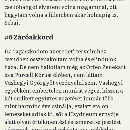
csellóhangot elvittem volna magammal, ott
hagytam volna a fülemben akár holnapig is.
Sebaj.
#6 Záróakkord
Ha ragaszkodom az eredeti terveimhez,
csendben összepakoltam volna és elindulok
haza. De nem hallottam még az Orfeo Zenekart
és a Purcell Kórust élőben, nem láttam
Vashegyi Györgyöt vezényelni sem. Vashegyi
egyébként embertelen munkát végez, hiszen a
két említett együttes vezetését immár több
mint harminc éve csinálja, ezalatt etalon
lemezeket adtak ki, sőt a Haydneum ernyője
alatt olyan értékmentést és ismeretterjesztést
végeznek, ami megkockáztatom, példátlan.