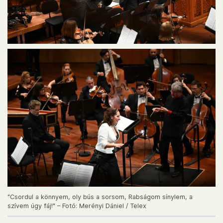
"Csordul a könnyem, oly bús a sorsom, Rabságom sínylem, a
szívem úgy fáj!" – Fotó: Merényi Dániel / Telex