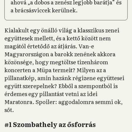
ahová „a dobos a zenész legjobb barátja” és
a brácsásviccek kerülnek.
Kialakult egy önálló világ a klasszikus zenei
együttesek mellett, és a kettő között nem
magától értetődő az átjárás. Van-e
Magyarországon a barokk zenének akkora
közönsége, hogy megtöltse tizenhárom
koncerten a Müpa termeit? Milyen az a
pillanatkép, amin hazánk régizene együttesei
együtt szerepelnek? Ebből a szempontból is
érdemes egy pillantást vetni az idei
Maratonra. Spoiler: aggodalomra semmi ok,
sőt.
#1 Szombathely az ősforrás