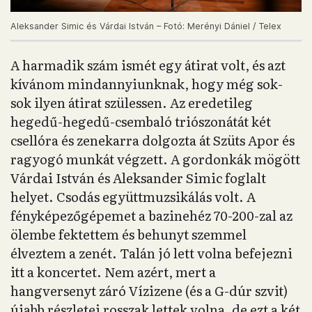
Aleksander Simic és Várdai István – Fotó: Merényi Dániel / Telex
A harmadik szám ismét egy átirat volt, és azt
kívánom mindannyiunknak, hogy még sok-
sok ilyen átirat szülessen. Az eredetileg
hegedű-hegedű-csembaló triószonátát két
csellóra és zenekarra dolgozta át Szüts Apor és
ragyogó munkát végzett. A gordonkák mögött
Várdai István és Aleksander Simic foglalt
helyet. Csodás együttmuzsikálás volt. A
fényképezőgépemet a bazinehéz 70-200-zal az
ölembe fektettem és behunyt szemmel
élveztem a zenét. Talán jó lett volna befejezni
itt a koncertet. Nem azért, mert a
hangversenyt záró Vízizene (és a G-dúr szvit)
újabb részletei rosszak lettek volna, de ezt a két