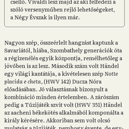
cselló. Vivaldi lesz majd az aki felfedezi a
szóló versenyműben rejlő lehetőségeket,
a Négy Évszak is ilyen már.
Nagyon szép, összeérlelt hangzást kaptunk a
Savariától, hiába, Szombathely generációk óta
a régizenélés egyik központja, remélhetőleg a
jövőben is az lesz. Második szám volt Händel
egy világi kantátája, a kivételesen szép
Notte
placida e cheta
, (HWV 142) Ducza Nóra
előadásában. Jó választásnak bizonyult a
kombináció minden értelemben. A zárószám
pedig a Tűzijáték szvit volt (HWV 351) Händel
az aacheni békekötés alkalmából komponálta a
király kérésére. Akkoriban sem volt olcsó
mulatság a tűzijáték, nemhogy évente, de egy-