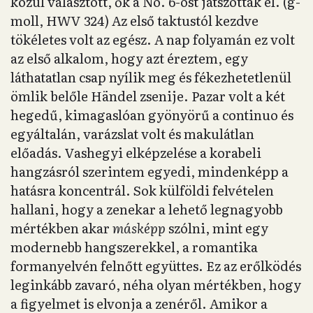
közül választott, ők a No. 6-ost játszották el. (g-
moll, HWV 324) Az első taktustól kezdve
tökéletes volt az egész. A nap folyamán ez volt
az első alkalom, hogy azt éreztem, egy
láthatatlan csap nyílik meg és fékezhetetlenül
ömlik belőle Händel zsenije. Pazar volt a két
hegedű, kimagaslóan gyönyörű a continuo és
egyáltalán, varázslat volt és makulátlan
előadás. Vashegyi elképzelése a korabeli
hangzásról szerintem egyedi, mindenképp a
hatásra koncentrál. Sok külföldi felvételen
hallani, hogy a zenekar a lehető legnagyobb
mértékben akar
másképp
szólni, mint egy
modernebb hangszerekkel, a romantika
formanyelvén felnőtt együttes. Ez az erőlködés
leginkább zavaró, néha olyan mértékben, hogy
a figyelmet is elvonja a zenéről. Amikor a