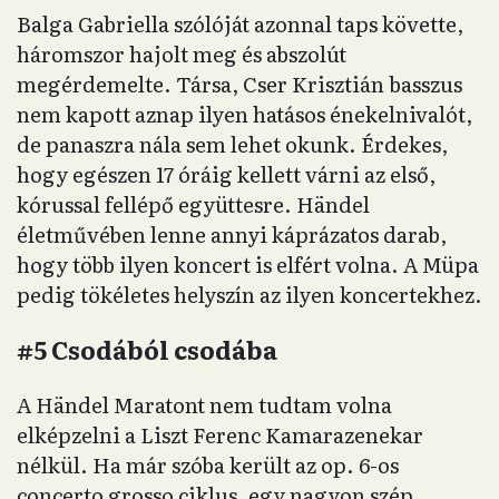
Balga Gabriella szólóját azonnal taps követte,
háromszor hajolt meg és abszolút
megérdemelte. Társa, Cser Krisztián basszus
nem kapott aznap ilyen hatásos énekelnivalót,
de panaszra nála sem lehet okunk. Érdekes,
hogy egészen 17 óráig kellett várni az első,
kórussal fellépő együttesre. Händel
életművében lenne annyi káprázatos darab,
hogy több ilyen koncert is elfért volna. A Müpa
pedig tökéletes helyszín az ilyen koncertekhez.
#5 Csodából csodába
A Händel Maratont nem tudtam volna
elképzelni a Liszt Ferenc Kamarazenekar
nélkül. Ha már szóba került az op. 6-os
concerto grosso ciklus, egy nagyon szép