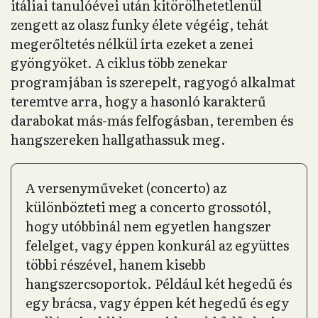
itáliai tanulóévei után kitörölhetetlenül
zengett az olasz funky élete végéig, tehát
megerőltetés nélkül írta ezeket a zenei
gyöngyöket. A ciklus több zenekar
programjában is szerepelt, ragyogó alkalmat
teremtve arra, hogy a hasonló karakterű
darabokat más-más felfogásban, teremben és
hangszereken hallgathassuk meg.
A versenyműveket (concerto) az
különbözteti meg a concerto grossotól,
hogy utóbbinál nem egyetlen hangszer
felelget, vagy éppen konkurál az együttes
többi részével, hanem kisebb
hangszercsoportok. Például két hegedű és
egy brácsa, vagy éppen két hegedű és egy