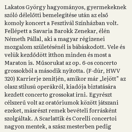
Lakatos György hagyományos, gyermekeknek
szóló délelőtti bemelegítése után az első
komoly koncert a Fesztivál Színházban volt.
Fellépett a Savaria Barokk Zenekar, élén
Németh Pállal, aki a magyar régizenei
mozgalom születésénél is bábáskodott. Vele és
velük kezdődött itthon minden és most a
Maraton is. Műsorukat az op. 6-os concerto
grossokból a második nyitotta. (F-dúr, HWV
320) Karrierje zenitjén, amikor már „lejött” az
olasz stílusú operákról, kiadója biztatására
kezdett concerto grossokat írni. Egyrészt
célszerű volt az oratóriumok között játszani
ezeket, másrészt remek bevételi forrásként
szolgáltak. A Scarlattik és Corelli concertoi
nagyon mentek, a szász mesterben pedig