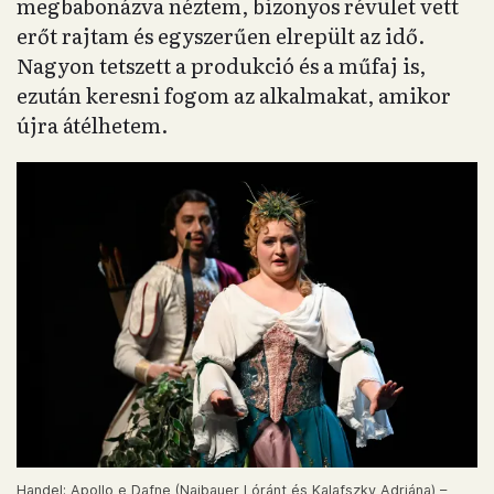
megbabonázva néztem, bizonyos révület vett
erőt rajtam és egyszerűen elrepült az idő.
Nagyon tetszett a produkció és a műfaj is,
ezután keresni fogom az alkalmakat, amikor
újra átélhetem.
Handel: Apollo e Dafne (Najbauer Lóránt és Kalafszky Adriána) –