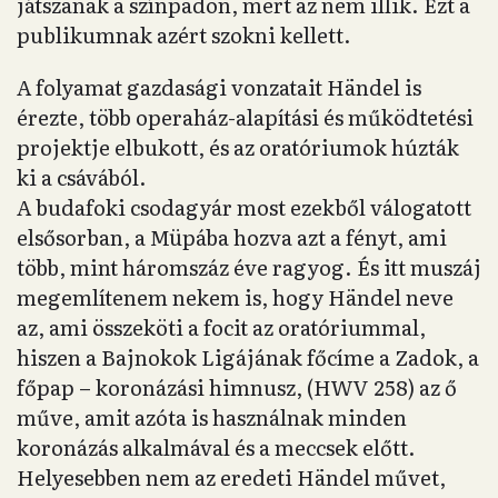
játszanak a színpadon, mert az nem illik. Ezt a
publikumnak azért szokni kellett.
A folyamat gazdasági vonzatait Händel is
érezte, több operaház-alapítási és működtetési
projektje elbukott, és az oratóriumok húzták
ki a csávából.
A budafoki csodagyár most ezekből válogatott
elsősorban, a Müpába hozva azt a fényt, ami
több, mint háromszáz éve ragyog. És itt muszáj
megemlítenem nekem is, hogy Händel neve
az, ami összeköti a focit az oratóriummal,
hiszen a Bajnokok Ligájának főcíme a Zadok, a
főpap – koronázási himnusz, (HWV 258) az ő
műve, amit azóta is használnak minden
koronázás alkalmával és a meccsek előtt.
Helyesebben nem az eredeti Händel művet,