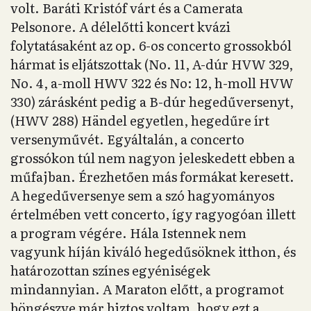
volt. Baráti Kristóf várt és a Camerata
Pelsonore. A délelőtti koncert kvázi
folytatásaként az op. 6-os concerto grossokból
hármat is eljátszottak (No. 11, A-dúr HVW 329,
No. 4, a-moll HWV 322 és No: 12, h-moll HVW
330) zárásként pedig a B-dúr hegedűversenyt,
(HWV 288) Händel egyetlen, hegedűre írt
versenyművét. Egyáltalán, a concerto
grossókon túl nem nagyon jeleskedett ebben a
műfajban. Érezhetően más formákat keresett.
A hegedűversenye sem a szó hagyományos
értelmében vett concerto, így ragyogóan illett
a program végére. Hála Istennek nem
vagyunk híján kiváló hegedűsöknek itthon, és
határozottan színes egyéniségek
mindannyian. A Maraton előtt, a programot
böngészve már biztos voltam, hogy ezt a