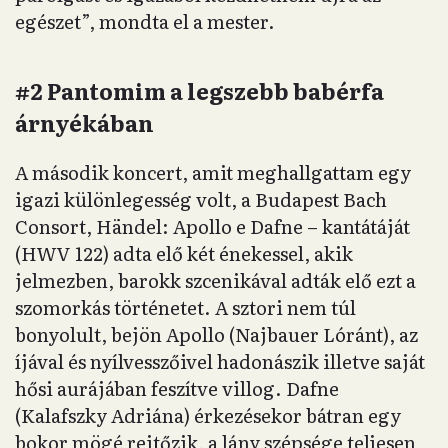
egészet”, mondta el a mester.
#2 Pantomim a legszebb babérfa
árnyékában
A második koncert, amit meghallgattam egy
igazi különlegesség volt, a Budapest Bach
Consort, Händel: Apollo e Dafne – kantátáját
(HWV 122) adta elő két énekessel, akik
jelmezben, barokk szcenikával adták elő ezt a
szomorkás történetet. A sztori nem túl
bonyolult, bejön Apollo (Najbauer Lóránt), az
íjával és nyílvesszőivel hadonászik illetve saját
hősi aurájában feszítve villog. Dafne
(Kalafszky Adriána) érkezésekor bátran egy
bokor mögé rejtőzik, a lány szépsége teljesen