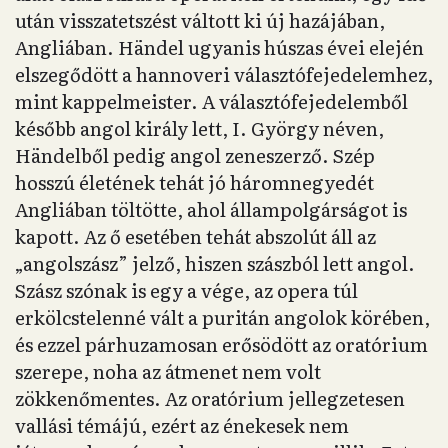
után visszatetszést váltott ki új hazájában,
Angliában. Händel ugyanis húszas évei elején
elszegődött a hannoveri választófejedelemhez,
mint kappelmeister. A választófejedelemből
később angol király lett, I. György néven,
Händelből pedig angol zeneszerző. Szép
hosszú életének tehát jó háromnegyedét
Angliában töltötte, ahol állampolgárságot is
kapott. Az ő esetében tehát abszolút áll az
„angolszász” jelző, hiszen szászból lett angol.
Szász szónak is egy a vége, az opera túl
erkölcstelenné vált a puritán angolok körében,
és ezzel párhuzamosan erősödött az oratórium
szerepe, noha az átmenet nem volt
zökkenőmentes. Az oratórium jellegzetesen
vallási témájú, ezért az énekesek nem