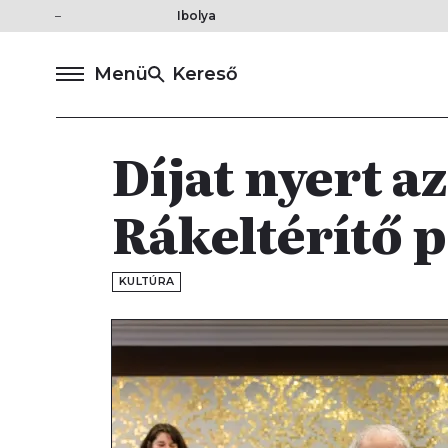
Ibolya
Menü
Kereső
Díjat nyert a
Rákeltérítő p
KULTÚRA