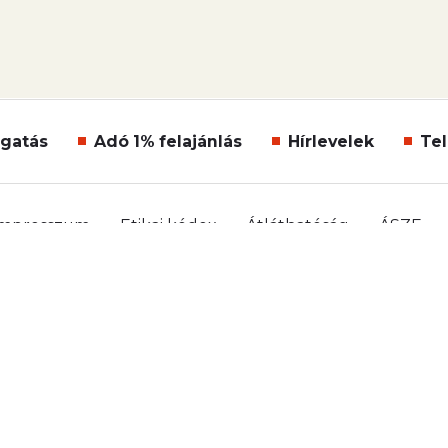
gatás
Adó 1% felajánlás
Hírlevelek
Tel
Impresszum
Etikai kódex
Átláthatóság
ÁSZF
Süti beállítások
Szabályzatok
Kommentelési szabá