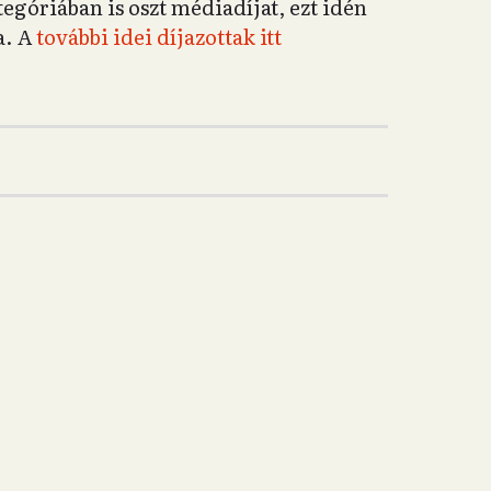
góriában is oszt médiadíjat, ezt idén
a. A
további idei díjazottak itt