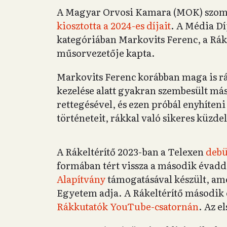
A Magyar Orvosi Kamara (MOK) szomb
kiosztotta a 2024-es díjait
. A Média Dí
kategóriában Markovits Ferenc, a Ráke
műsorvezetője kapta.
Markovits Ferenc korábban maga is rák
kezelése alatt gyakran szembesült má
rettegésével, és ezen próbál enyhíteni
történeteit, rákkal való sikeres küzde
A Rákeltérítő 2023-ban a Telexen
debü
formában tért vissza a második évadd
Alapítvány
támogatásával készült, am
Egyetem adja. A Rákeltérítő második 
Rákkutatók YouTube-csatornán
. Az e