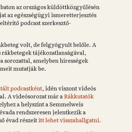
aton az országos küldöttközgyűlésén
jat az egészségügyi ismeretterjesztés
ltérítő podcast szerkesztő-
beteg volt, de felgyógyult belőle. A
s rákbetegek tájékozatlanságával,
 a sorozattal, amelyben hírességek
lmeit mutatják be.
tált podcastként
, idén viszont videós
al. A videósorozat már a
Rákkutatók
elyhez a helyszínt a Semmelweis
évada rendszeresen jelentkezik a
lső évad részeit
itt lehet visszahallgatni.