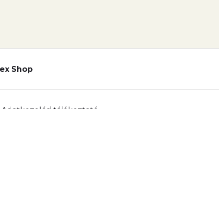
ex Shop
Adatkezelési tájékoztató
lyzat
Telex Sales