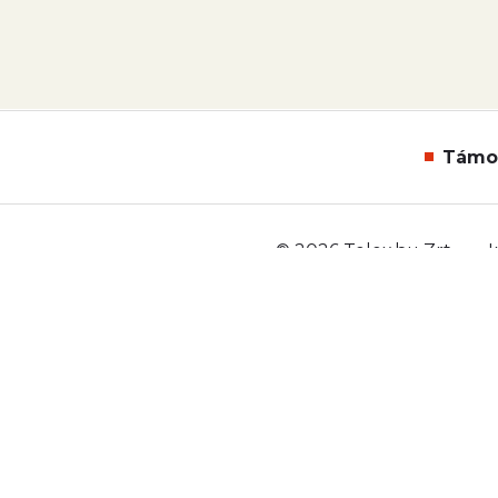
Támo
© 2026 Telex.hu Zrt.
Sütitájékoztató