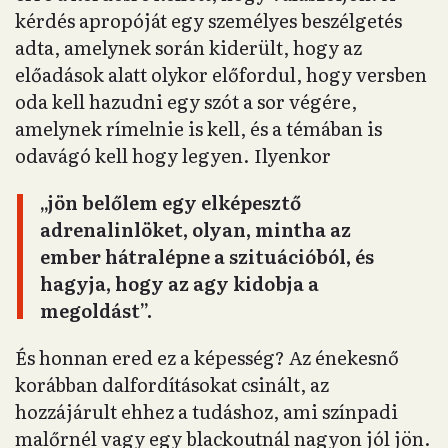
kérdés apropóját egy személyes beszélgetés
adta, amelynek során kiderült, hogy az
előadások alatt olykor előfordul, hogy versben
oda kell hazudni egy szót a sor végére,
amelynek rímelnie is kell, és a témában is
odavágó kell hogy legyen. Ilyenkor
„jön belőlem egy elképesztő
adrenalinlöket, olyan, mintha az
ember hátralépne a szituációból, és
hagyja, hogy az agy kidobja a
megoldást”.
És honnan ered ez a képesség? Az énekesnő
korábban dalfordításokat csinált, az
hozzájárult ehhez a tudáshoz, ami színpadi
malőrnél vagy egy blackoutnál nagyon jól jön.