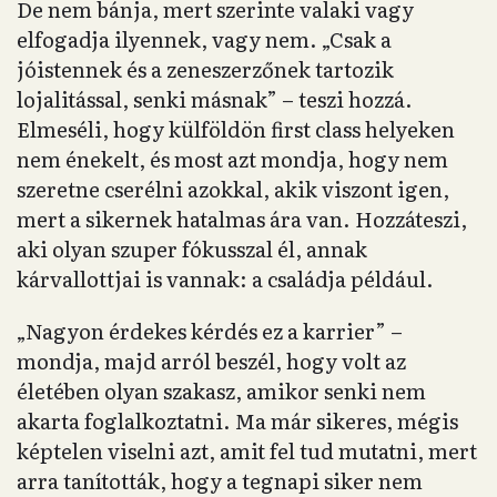
De nem bánja, mert szerinte valaki vagy
elfogadja ilyennek, vagy nem. „Csak a
jóistennek és a zeneszerzőnek tartozik
lojalitással, senki másnak” – teszi hozzá.
Elmeséli, hogy külföldön first class helyeken
nem énekelt, és most azt mondja, hogy nem
szeretne cserélni azokkal, akik viszont igen,
mert a sikernek hatalmas ára van. Hozzáteszi,
aki olyan szuper fókusszal él, annak
kárvallottjai is vannak: a családja például.
„Nagyon érdekes kérdés ez a karrier” –
mondja, majd arról beszél, hogy volt az
életében olyan szakasz, amikor senki nem
akarta foglalkoztatni. Ma már sikeres, mégis
képtelen viselni azt, amit fel tud mutatni, mert
arra tanították, hogy a tegnapi siker nem