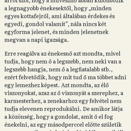
arról szól, hogy a művésznő abban különbözik
a legnagyobb énekesektől, hogy „minden
egyes kottafejről, ami általában érdekes és
egyedi, gondol valamit”, nála nincs két
egyforma jelenet, és minden jelenetnek
megvan a napi igazsága.
Erre reagálva az énekesnő azt mondta, mivel
tudja, hogy nem ő a legszebb, nem neki van a
legszebb hangja, nem ő a legfiatalabb stb.,
ezért felvetődik, hogy mit tud ő ma többet adni
egy lemezhez képest. Azt mondta, az élő
viszonyokat, azaz az ő viszonyát a szerephez, a
karmesterhez, a zenekarhoz egy felvétel nem
tudja elevenen reprodukálni. De amikor látja
a közönség, hogy a gondolat, amit ő el fog
énekelni, az egy másodperccel előtte születik