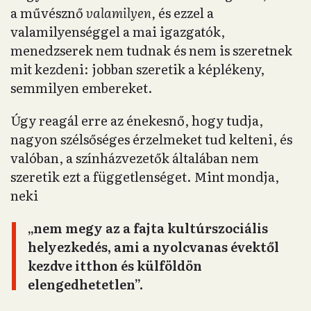
a művésznő
valamilyen,
és ezzel a
valamilyenséggel a mai igazgatók,
menedzserek nem tudnak és nem is szeretnek
mit kezdeni: jobban szeretik a képlékeny,
semmilyen embereket.
Úgy reagál erre az énekesnő, hogy tudja,
nagyon szélsőséges érzelmeket tud kelteni, és
valóban, a színházvezetők általában nem
szeretik ezt a függetlenséget. Mint mondja,
neki
„nem megy az a fajta kultúrszociális
helyezkedés, ami a nyolcvanas évektől
kezdve itthon és külföldön
elengedhetetlen”.