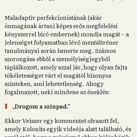
Maladaptív perfekcionistának (akár
önmagának ártani képes erős megfelelési
kényszerrel bíró embernek) mondja magát – a
jelenséget folyamatban lévő mentáltréner
tanulmányai során ismerte meg. Számos
szorongása ebből a személyiségjegyből
táplálkozott, amely azzal jár, hogy olyan fajta
tökéletességet várt el magától bizonyos
szinteken, ami lehetetlenség. Ahogy
fogalmazott, neki mindene az éneklés:
„Drogom a színpad.”
Ekkor Veiszer egy kommentet olvasott fel,
amely Kolonits egyik videója alatt található, és