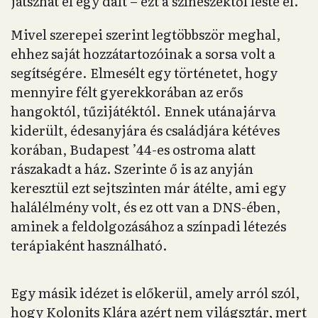
játszhat el egy dalt – ezt a színészektől leste el.
Mivel szerepei szerint legtöbbször meghal,
ehhez saját hozzátartozóinak a sorsa volt a
segítségére. Elmesélt egy történetet, hogy
mennyire félt gyerekkorában az erős
hangoktól, tűzijátéktól. Ennek utánajárva
kiderült, édesanyjára és családjára kétéves
korában, Budapest ’44-es ostroma alatt
rászakadt a ház. Szerinte ő is az anyján
keresztül ezt sejtszinten már átélte, ami egy
halálélmény volt, és ez ott van a DNS-ében,
aminek a feldolgozásához a színpadi létezés
terápiaként használható.
Egy másik idézet is előkerül, amely arról szól,
hogy Kolonits Klára azért nem világsztár, mert