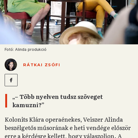
Fotó: Alinda produkció
RÁTKAI ZSÓFI
„– Több nyelven tudsz szöveget
kamuzni?”
Kolonits Klára operaénekes, Veiszer Alinda
beszélgetős műsorának e heti vendége először
erre a kérdésre kellett, hogy válaszoljon. A