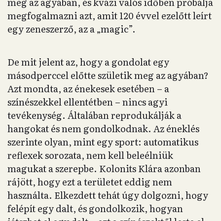
meg az agyában, és kvázi valós időben próbálja
megfogalmazni azt, amit 120 évvel ezelőtt leírt
egy zeneszerző, az a „magic”.
De mit jelent az, hogy a gondolat egy
másodperccel előtte születik meg az agyában?
Azt mondta, az énekesek esetében – a
színészekkel ellentétben – nincs agyi
tevékenység. Általában reprodukálják a
hangokat és nem gondolkodnak. Az éneklés
szerinte olyan, mint egy sport: automatikus
reflexek sorozata, nem kell beleélniük
magukat a szerepbe. Kolonits Klára azonban
rájött, hogy ezt a területet eddig nem
használta. Elkezdett tehát úgy dolgozni, hogy
felépít egy dalt, és gondolkozik, hogyan