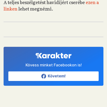
A teljes beszélgetést havidíjért cserébe
ezen a
linken
lehet megnézni.
Kövess minket Facebookon is!
Követem!