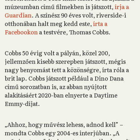
múzeumban című filmekben is játszott,
írja a
Guardian
. A színész 90 éves volt, riverside-i
otthonában halt meg kedd este,
írta a
Facebookon
a testvére, Thomas Cobbs.
Cobbs 50 évig volt a pályán, közel 200,
jellemzően kisebb szerepben játszott, mégis
nagy benyomást tett a közönségre, írta róla a
brit lap. Cobbs játszott például a Dino Dana
című sorozatban is, az abban nyújtott
alakításáért 2020-ban elnyerte a Daytime
Emmy-díjat.
„Ahhoz, hogy művész lehess, adnod kell” –
mondta Cobbs egy 2004-es interjúban. „A