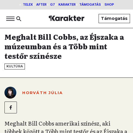
TELEX
AFTER
G7
KARAKTER
TÁMOGATÁS
SHOP
Támogatás
Meghalt Bill Cobbs, az Éjszaka a
múzeumban és a Több mint
testőr színésze
KULTÚRA
HORVÁTH JÚLIA
Meghalt Bill Cobbs amerikai színész, aki
többek között a Több mint testőr és az Éjszaka a