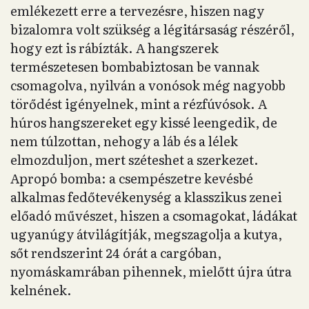
emlékezett erre a tervezésre, hiszen nagy
bizalomra volt szükség a légitársaság részéről,
hogy ezt is rábízták. A hangszerek
természetesen bombabiztosan be vannak
csomagolva, nyilván a vonósok még nagyobb
törődést igényelnek, mint a rézfúvósok. A
húros hangszereket egy kissé leengedik, de
nem túlzottan, nehogy a láb és a lélek
elmozduljon, mert széteshet a szerkezet.
Apropó bomba: a csempészetre kevésbé
alkalmas fedőtevékenység a klasszikus zenei
előadó művészet, hiszen a csomagokat, ládákat
ugyanúgy átvilágítják, megszagolja a kutya,
sőt rendszerint 24 órát a cargóban,
nyomáskamrában pihennek, mielőtt újra útra
kelnének.