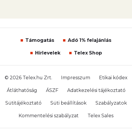
Támogatás
Adó 1% felajánlás
Hírlevelek
Telex Shop
© 2026 Telex.hu Zrt.
Impresszum
Etikai kódex
Átláthatóság
ÁSZF
Adatkezelési tájékoztató
Sütitájékoztató
Süti beállítások
Szabályzatok
Kommentelési szabályzat
Telex Sales