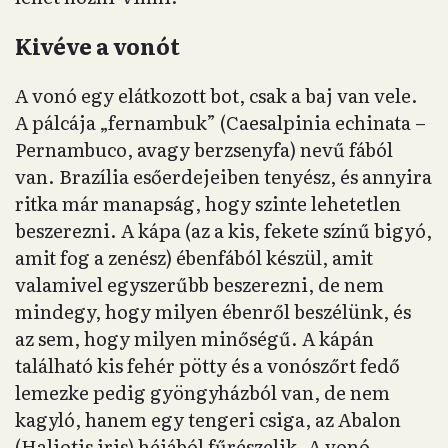
Kivéve a vonót
A vonó egy elátkozott bot, csak a baj van vele.
A pálcája „fernambuk” (Caesalpinia echinata –
Pernambuco, avagy berzsenyfa) nevű fából
van. Brazília esőerdejeiben tenyész, és annyira
ritka már manapság, hogy szinte lehetetlen
beszerezni. A kápa (az a kis, fekete színű bigyó,
amit fog a zenész) ébenfából készül, amit
valamivel egyszerűbb beszerezni, de nem
mindegy, hogy milyen ébenről beszélünk, és
az sem, hogy milyen minőségű. A kápán
található kis fehér pötty és a vonószőrt fedő
lemezke pedig gyöngyházból van, de nem
kagyló, hanem egy tengeri csiga, az Abalon
(Haliotis iris) héjából fűrészelik. A vonó