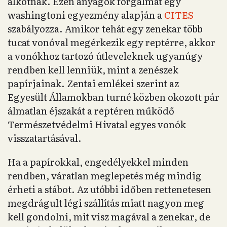
alkotnak. Ezen anyagok forgalmát egy
washingtoni egyezmény alapján a
CITES
szabályozza. Amikor tehát egy zenekar több
tucat vonóval megérkezik egy reptérre, akkor
a vonókhoz tartozó útleveleknek ugyanúgy
rendben kell lenniük, mint a zenészek
papírjainak. Zentai emlékei szerint az
Egyesült Államokban turné közben okozott pár
álmatlan éjszakát a reptéren működő
Természetvédelmi Hivatal egyes vonók
visszatartásával.
Ha a papírokkal, engedélyekkel minden
rendben, váratlan meglepetés még mindig
érheti a stábot. Az utóbbi időben rettenetesen
megdrágult légi szállítás miatt nagyon meg
kell gondolni, mit visz magával a zenekar, de