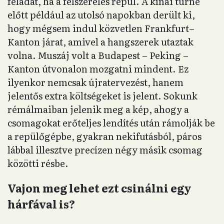
feladat, ha a felszerelés repül. A kínai turné
előtt például az utolsó napokban derült ki,
hogy mégsem indul közvetlen Frankfurt–
Kanton járat, amivel a hangszerek utaztak
volna. Muszáj volt a Budapest – Peking –
Kanton útvonalon mozgatni mindent. Ez
ilyenkor nemcsak újratervezést, hanem
jelentős extra költségeket is jelent. Sokunk
rémálmaiban jelenik meg a kép, ahogy a
csomagokat erőteljes lendítés után rámolják be
a repülőgépbe, gyakran nekifutásból, páros
lábbal illesztve precízen négy másik csomag
közötti résbe.
Vajon meg lehet ezt csinálni egy
hárfával is?