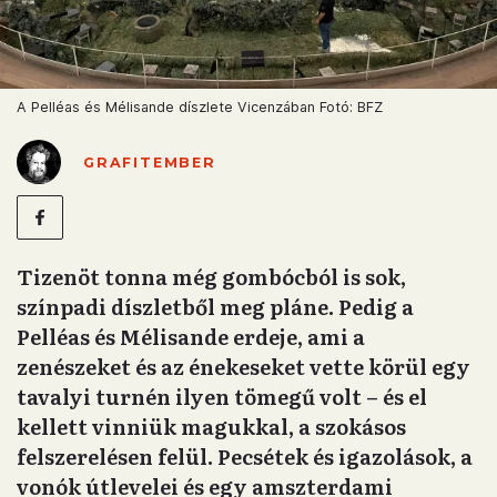
A Pelléas és Mélisande díszlete Vicenzában Fotó: BFZ
GRAFITEMBER
Tizenöt tonna még gombócból is sok,
színpadi díszletből meg pláne. Pedig a
Pelléas és Mélisande erdeje, ami a
zenészeket és az énekeseket vette körül egy
tavalyi turnén ilyen tömegű volt – és el
kellett vinniük magukkal, a szokásos
felszerelésen felül. Pecsétek és igazolások, a
vonók útlevelei és egy amszterdami