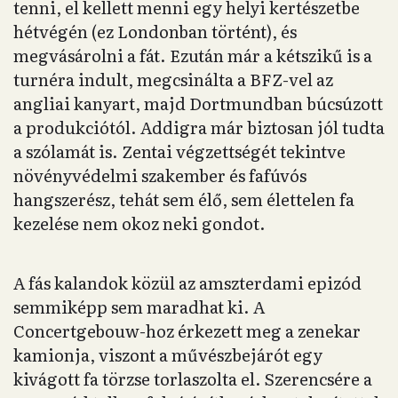
tenni, el kellett menni egy helyi kertészetbe
hétvégén (ez Londonban történt), és
megvásárolni a fát. Ezután már a kétszikű is a
turnéra indult, megcsinálta a BFZ-vel az
angliai kanyart, majd Dortmundban búcsúzott
a produkciótól. Addigra már biztosan jól tudta
a szólamát is. Zentai végzettségét tekintve
növényvédelmi szakember és fafúvós
hangszerész, tehát sem élő, sem élettelen fa
kezelése nem okoz neki gondot.
A fás kalandok közül az amszterdami epizód
semmiképp sem maradhat ki. A
Concertgebouw-hoz érkezett meg a zenekar
kamionja, viszont a művészbejárót egy
kivágott fa törzse torlaszolta el. Szerencsére a