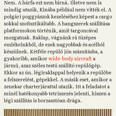
Nem. A hárfa ezt nem bírná. Illetve nem is
mindig utazik, Kínába például nem vitték el. A
polgári poggyászok kezeléséhez képest a cargo
sokkal szofisztikáltabb. A hangszerek szállítása
platformokon történik, amit targoncával
mozgatnak. Raklap, vágnánk rá tüzépes
emlékeinkből, de ezek nagyobbak és acélból
készülnek. Kétféle repülő jön számításba, a
gyakoribb, amikor
wide-body aircraft
a
jármű, azaz széles testű szállító repülőgép.
Ekkor az ún. légiraklappal helyezik a repülőbe
a felszerelést, gépekkel. A másik eset, amikor a
zenekar charterjárattal utazik. Itt a feladatot a
minél hatékonyabb tetriszezés jelenti, hiszen a
légi szállítás is borzasztóan drága.