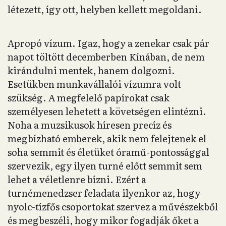
létezett, így ott, helyben kellett megoldani.
Apropó vízum. Igaz, hogy a zenekar csak pár
napot töltött decemberben Kínában, de nem
kirándulni mentek, hanem dolgozni.
Esetükben munkavállalói vízumra volt
szükség. A megfelelő papírokat csak
személyesen lehetett a követségen elintézni.
Noha a muzsikusok híresen precíz és
megbízható emberek, akik nem felejtenek el
soha semmit és életüket óramű-pontossággal
szervezik, egy ilyen turné előtt semmit sem
lehet a véletlenre bízni. Ezért a
turnémenedzser feladata ilyenkor az, hogy
nyolc-tízfős csoportokat szervez a művészekből
és megbeszéli, hogy mikor fogadják őket a