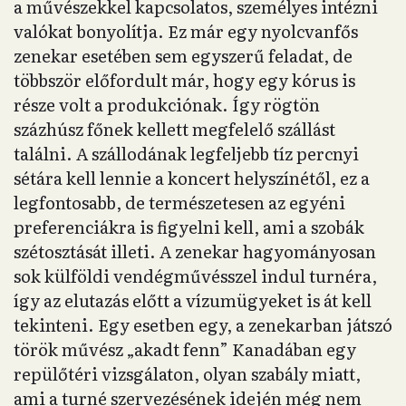
a művészekkel kapcsolatos, személyes intézni
valókat bonyolítja. Ez már egy nyolcvanfős
zenekar esetében sem egyszerű feladat, de
többször előfordult már, hogy egy kórus is
része volt a produkciónak. Így rögtön
százhúsz főnek kellett megfelelő szállást
találni. A szállodának legfeljebb tíz percnyi
sétára kell lennie a koncert helyszínétől, ez a
legfontosabb, de természetesen az egyéni
preferenciákra is figyelni kell, ami a szobák
szétosztását illeti. A zenekar hagyományosan
sok külföldi vendégművésszel indul turnéra,
így az elutazás előtt a vízumügyeket is át kell
tekinteni. Egy esetben egy, a zenekarban játszó
török művész „akadt fenn” Kanadában egy
repülőtéri vizsgálaton, olyan szabály miatt,
ami a turné szervezésének idején még nem