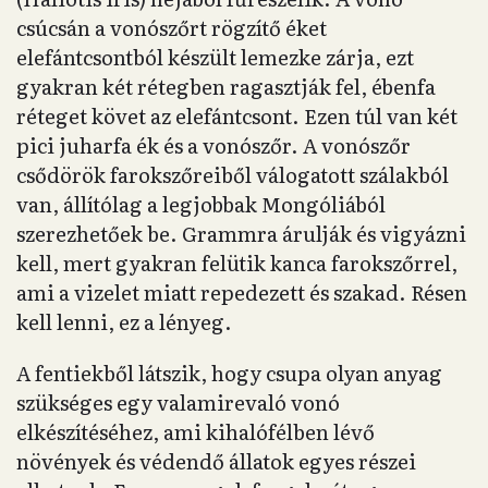
csúcsán a vonószőrt rögzítő éket
elefántcsontból készült lemezke zárja, ezt
gyakran két rétegben ragasztják fel, ébenfa
réteget követ az elefántcsont. Ezen túl van két
pici juharfa ék és a vonószőr. A vonószőr
csődörök farokszőreiből válogatott szálakból
van, állítólag a legjobbak Mongóliából
szerezhetőek be. Grammra árulják és vigyázni
kell, mert gyakran felütik kanca farokszőrrel,
ami a vizelet miatt repedezett és szakad. Résen
kell lenni, ez a lényeg.
A fentiekből látszik, hogy csupa olyan anyag
szükséges egy valamirevaló vonó
elkészítéséhez, ami kihalófélben lévő
növények és védendő állatok egyes részei