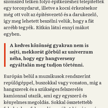
szomszéd telken folyó építkezéshez telepítettek
egy toronydarut, illetve a kocsi érkezésekor
még ott volt az építésvezető és a darukezelő,
így meg lehetett beszélni velük, hogy a fát
arrébb tegyék. Ritkán látni ennyi mákot
egyben.
A kedves közönség gyakran nem is
sejti, mekkorát görbül az univerzum
néha, hogy egy hangverseny
egyáltalán meg tudjon történni.
Európán belül a muzsikusok rendszerint
repülőgéppel, buszokkal vagy vonaton, míg a
hangszerek és a szükséges felszerelés
kamionnal utazik, ami egy egyszerű és
kényelmes megoldás. Sokkal összetettebb