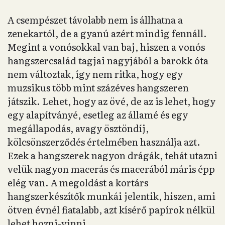
A csempészet távolabb nem is állhatna a
zenekartól, de a gyanú azért mindig fennáll.
Megint a vonósokkal van baj, hiszen a vonós
hangszercsalád tagjai nagyjából a barokk óta
nem változtak, így nem ritka, hogy egy
muzsikus több mint százéves hangszeren
játszik. Lehet, hogy az övé, de az is lehet, hogy
egy alapítványé, esetleg az államé és egy
megállapodás, avagy ösztöndíj,
kölcsönszerződés értelmében használja azt.
Ezek a hangszerek nagyon drágák, tehát utazni
velük nagyon macerás és macerából máris épp
elég van. A megoldást a kortárs
hangszerkészítők munkái jelentik, hiszen, ami
ötven évnél fiatalabb, azt kísérő papírok nélkül
lehet hozni-vinni.