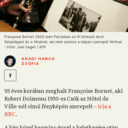
Françoise Bornet 2005-ben Párizsban az őt híressé tevő
fényképpel és a férjével, aki nem azonos a képen szereplő férfival
– Fotó: Joel Saget / AFP
ARADI HANGA
ZSÓFIA
93 éves korában meghalt Françoise Bornet, aki
Robert Doisneau 1950-es Csók az Hôtel de
Ville-nél című fényképén szerepelt –
írja a
BBC
.
A kép közel harminc évvel a keletkezése után