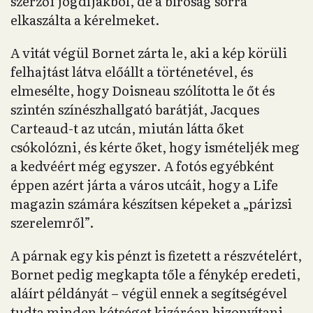
szerzői jogdíjakból, de a bíróság sorra
elkaszálta a kérelmeket.
A vitát végül Bornet zárta le, aki a kép körüli
felhajtást látva előállt a történetével, és
elmesélte, hogy Doisneau szólította le őt és
szintén színészhallgató barátját, Jacques
Carteaud-t az utcán, miután látta őket
csókolózni, és kérte őket, hogy ismételjék meg
a kedvéért még egyszer. A fotós egyébként
éppen azért járta a város utcáit, hogy a Life
magazin számára készítsen képeket a „párizsi
szerelemről”.
A párnak egy kis pénzt is fizetett a részvételért,
Bornet pedig megkapta tőle a fénykép eredeti,
aláírt példányát – végül ennek a segítségével
tudta minden kétséget kizáróan bizonyítani,