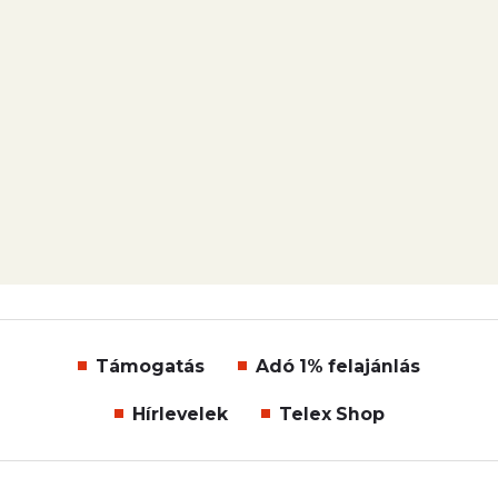
Támogatás
Adó 1% felajánlás
Hírlevelek
Telex Shop