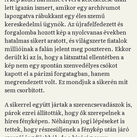
lett igazán ismert, amikor egy archívumot
lapozgatva rábukkant egy éles szemű
kereskedelmi ügynök. Az újrafelfedezett és
forgalomba hozott kép a nyolcvanas években
hatalmas sikert aratott, és világszerte fiatalok
millióinak a falán jelent meg poszteren. Ekkor
derült ki az is, hogy a látszattal ellentétben a
kép nem egy spontán szenvedélyes csókot
kapott el a párizsi forgatagban, hanem
megrendezett volt. Ez mondjuk a sikerén mit
sem csorbított.
A sikerrel együtt jártak a szerencsevadászok is,
párok ezrei állították, hogy ők szerepelnek a
híres fényképen. Néhányan jogi lépéseket is
tettek, hogy részesüljenek a fénykép után járó