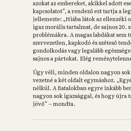
azokat az embereket, akikkel adott ese
kapcsolatot”, a rendező ezt tartja a le
jellemezte: „Hiába látok az ellenzéki 
igaz morális tartalmat, de sajnos 20.
problémákra. A magas labdákat sem t
szervezetlen, kapkodó és széteső tende
gondolkodás vagy legalább egészséges
sajnos a pártokat. Elég reménytelenne
Úgy véli, minden oldalon nagyon sok 
vezetné a két oldalt egymáshoz. „Egy
nélkül. A fiatalokban egyre inkább b
nagyon sok igazsággal, és hogy újra t
jövő” – mondta.