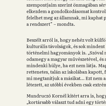
szempontjaim szerint önmagában sért
elkezdem a gondolkodásomat kontroll
felelhet meg az államnak, mi kaphat p
a rendszert” – mondta.
Beszélt arról is, hogy nehéz volt kül
kulturális távolságok, és sok mindent
történelmi hagyományok is. „Szóval 
odamegy a magyar művészetével, és az
mindenki hülye, ha ezt nem látja. Ma
rettenetes, talán az iskolában kapott
mi megtanítjuk a másikat… Ezt nem a 
létezett, az utóbbi években csak extré
Mundruczó Kornél kitért arra is, hogy
„kortársabb választ tud adni egy tört