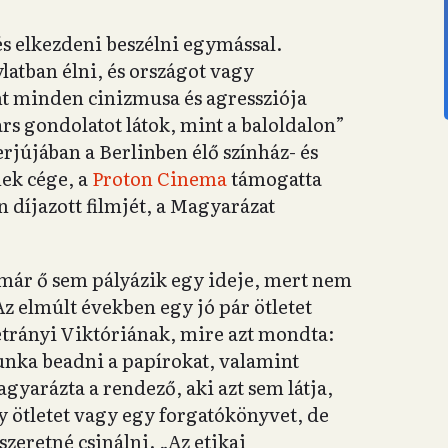
 és elkezdeni beszélni egymással.
latban élni, és országot vagy
nt minden cinizmusa és agressziója
árs gondolatot látok, mint a baloldalon”
erjújában a Berlinben élő színház- és
ek cége, a
Proton Cinema
támogatta
 díjazott filmjét, a Magyarázat
ár ő sem pályázik egy ideje, mert nem
z elmúlt években egy jó pár ötletet
rányi Viktóriának, mire azt mondta:
unka beadni a papírokat, valamint
gyarázta a rendező, aki azt sem látja,
 ötletet vagy egy forgatókönyvet, de
zeretné csinálni. „Az etikai