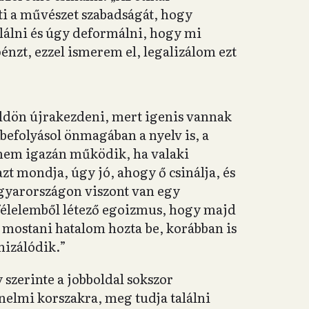
i a művészet szabadságát, hogy
álni és úgy deformálni, hogy mi
énzt, ezzel ismerem el, legalizálom ezt
földön újrakezdeni, mert igenis vannak
 befolyásol önmagában a nyelv is, a
nem igazán működik, ha valaki
t mondja, úgy jó, ahogy ő csinálja, és
gyarországon viszont van egy
, félelemből létező egoizmus, hogy majd
mostani hatalom hozta be, korábban is
mizálódik.”
 szerinte a jobboldal sokszor
énelmi korszakra, meg tudja találni