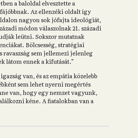
tben a baloldal elvesztette a
gfájóbbnak. Az ellenzéki oldalt így
oldalon nagyon sok jófajta ideológiát,
 századi módon válaszolnak 21. századi
udják leütni. Sokszor mutatnak
nciákat. Bölcsesség, stratégiai
 ravaszság sem jellemezi jelenleg
k látom ennek a kifutását.”
igazság van, és az empátia közelebb
ébként sem lehet nyerni megértés
enne van, hogy egy nemzet vagyunk,
alálkozni kéne. A fiatalokban van a