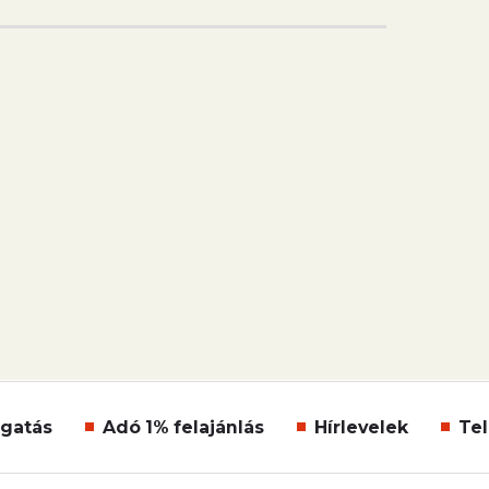
gatás
Adó 1% felajánlás
Hírlevelek
Tel