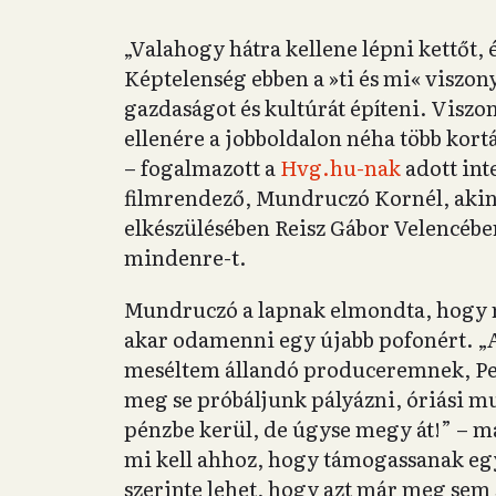
„Valahogy hátra kellene lépni kettőt,
Képtelenség ebben a »ti és mi« viszony
gazdaságot és kultúrát építeni. Viszo
ellenére a jobboldalon néha több kort
– fogalmazott a
Hvg.hu-nak
adott int
filmrendező, Mundruczó Kornél, akin
elkészülésében Reisz Gábor Velencében
mindenre-t.
Mundruczó a lapnak elmondta, hogy m
akar odamenni egy újabb pofonért. „A
meséltem állandó produceremnek, Pet
meg se próbáljunk pályázni, óriási m
pénzbe kerül, de úgyse megy át!” – ma
mi kell ahhoz, hogy támogassanak egy
szerinte lehet, hogy azt már meg sem s