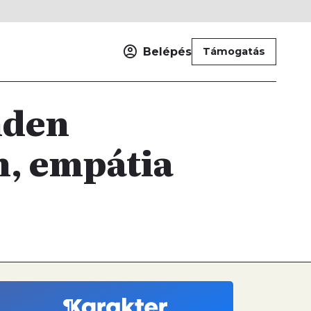
Belépés
Támogatás
nden
n, empátia