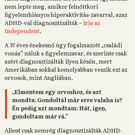
nem lepte meg, amikor felnőttkori
figyelemhiányos hiperaktivitás-zavarral, azaz
ADHD-val diagnosztizálták –
írja az
Independent
.
A 37 éves énekesnő úgy fogalmazott „családi
vonás” náluk a figyelemzavar, és szerinte csak
azért diagnosztizálták ilyen későn, mert
Amerikában sokkal komolyabban veszik ezt az
orvosok, mint Angliában.
„Elmentem egy orvoshoz, és azt
mondta: Gondoltál már erre valaha is?
Én pedig azt mondtam: Hát, igen,
gondoltam már rá.”
Allent csak nemrég diagnosztizálták ADHD-