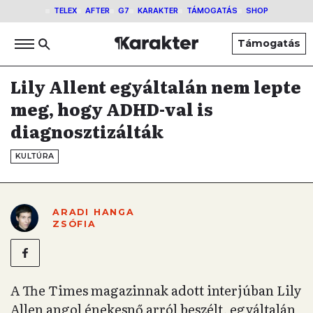
TELEX
AFTER
G7
KARAKTER
TÁMOGATÁS
SHOP
Támogatás
Lily Allent egyáltalán nem lepte
meg, hogy ADHD-val is
diagnosztizálták
KULTÚRA
ARADI HANGA
ZSÓFIA
A The Times magazinnak adott interjúban Lily
Allen angol énekesnő arról beszélt, egyáltalán