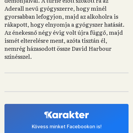
démonjaival. A turné előtt szokott rá az
Aderall nevű gyógyszerre, hogy minél
gyorsabban lefogyjon, majd az alkoholra is
rákapott, hogy elnyomja a gyógyszer hatását.
Az énekesnő négy évig volt újra függő, majd
ismét elterelésre ment, azóta tisztán él,
nemrég házasodott össze David Harbour
színésszel.
Kövess minket Facebookon is!