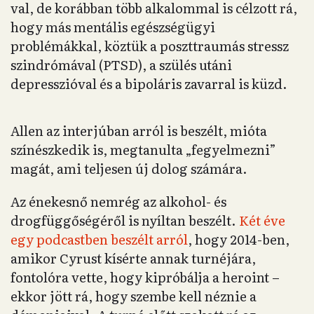
val, de korábban több alkalommal is célzott rá,
hogy más mentális egészségügyi
problémákkal, köztük a poszttraumás stressz
szindrómával (PTSD), a szülés utáni
depresszióval és a bipoláris zavarral is küzd.
Allen az interjúban arról is beszélt, mióta
színészkedik is, megtanulta „fegyelmezni”
magát, ami teljesen új dolog számára.
Az énekesnő nemrég az alkohol- és
drogfüggőségéről is nyíltan beszélt.
Két éve
egy podcastben beszélt arról
, hogy 2014-ben,
amikor Cyrust kísérte annak turnéjára,
fontolóra vette, hogy kipróbálja a heroint –
ekkor jött rá, hogy szembe kell néznie a