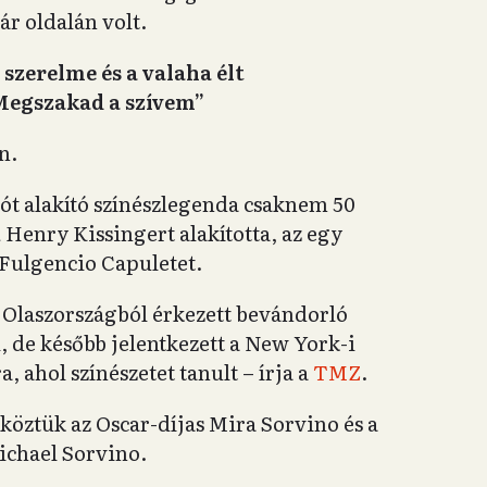
r oldalán volt.
 szerelme és a valaha élt
 Megszakad a szívem”
n.
t alakító színészlegenda csaknem 50
n
Henry Kissingert alakította, az egy
Fulgencio Capuletet.
ja Olaszországból érkezett bevándorló
, de később jelentkezett a New York-i
ahol színészetet tanult – írja a
TMZ
.
öztük az Oscar-díjas Mira Sorvino és a
ichael Sorvino.