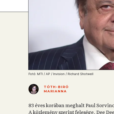
Fotó: MTI / AP / Invision / Richard Shotwell
TÓTH-BIRÓ
MARIANNA
83 éves korában meghalt Paul Sorvino 
A közlemény szerint felesége, Dee De