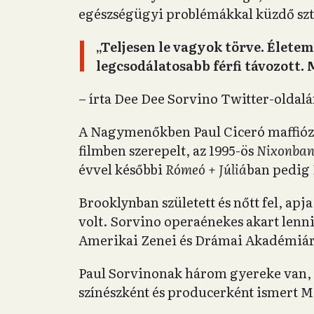
egészségügyi problémákkal küzdő sztá
„Teljesen le vagyok törve. Életem
legcsodálatosabb férfi távozott.
– írta Dee Dee Sorvino Twitter-oldalá
A Nagymenőkben Paul Ciceró maffiózó
filmben szerepelt, az 1995-ös
Nixonba
évvel későbbi
Rómeó + Júliá
ban pedig 
Brooklynban született és nőtt fel, ap
volt. Sorvino operaénekes akart lenni
Amerikai Zenei és Drámai Akadémiára, 
Paul Sorvinonak három gyereke van, k
színészként és producerként ismert M