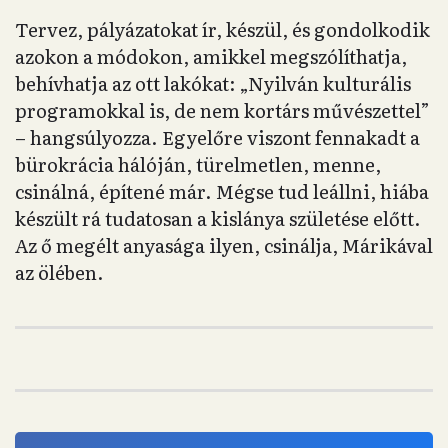
Fotó: Hevesi-Szabó Lujza / Telex
Meg akarom próbálni
A beszélgetés végére az is egyértelművé válik,
hogy Oltai teljesen mást ért leálláson és
tempóváltáson, mint amit elsőre gondolnánk.
A Jelenlétem evidens összeállítása mellett már
el is kezdett dolgozni egy új, saját hely
megnyitásán. A nyolcadik kerület külső részén
szeretne önfenntartó butikot, közösségi teret
(ahogy ő mondja, „második lakást”)