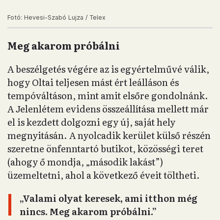
Arra a kérdésre, hogy ezzel szemben mit tud
vagy mit akar tenni, Oltai azt mondja,
„semmit, mert nem nagyon lehet tenni ellene”.
Inkább azt reméli, hogy a következő generáció
már természetesként fogja megélni azt, amit ő
most excentrikusnak bélyegezve képvisel:
például hogy a divat, az öltözködés, a smink
nem alantas dolgok, hanem az önkifejezés
természetes eszközei.