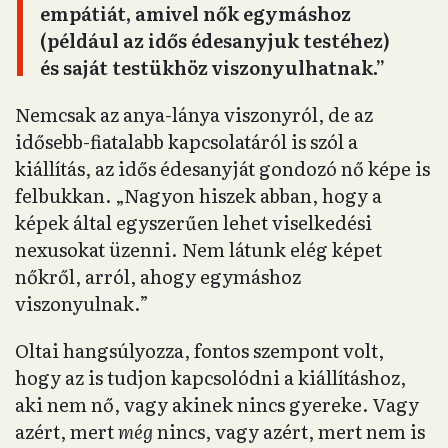
empátiát, amivel nők egymáshoz
(például az idős édesanyjuk testéhez)
és saját testükhöz viszonyulhatnak.”
Nemcsak az anya-lánya viszonyról, de az
idősebb-fiatalabb kapcsolatáról is szól a
kiállítás, az idős édesanyját gondozó nő képe is
felbukkan. „Nagyon hiszek abban, hogy a
képek által egyszerűen lehet viselkedési
nexusokat üzenni. Nem látunk elég képet
nőkről, arról, ahogy egymáshoz
viszonyulnak.”
Oltai hangsúlyozza, fontos szempont volt,
hogy az is tudjon kapcsolódni a kiállításhoz,
aki nem nő, vagy akinek nincs gyereke. Vagy
azért, mert
még
nincs, vagy azért, mert nem is