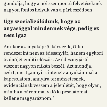
gondolja, hogy a női szempontú felvetéseknek
nagyon fontos helyük van a párbeszédben.
Úgy szocializálódunk, hogy az
anyasággal mindennek vége, pedig ez
nem igaz
Amikor az anyaképről kérdezik, Oltai
rendszerint nem az édesanyját, hanem egykori
óvónőjét említi először. Az édesanyjáról
viszont nagyon ritkán beszél. Azt mondja,
azért, mert „annyira intenzív anyukámmal a
kapcsolatom, annyira természetesnek,
evidenciának veszem a jelenlétét, hogy olyan,
mintha a párommal való kapcsolatomat
kellene magyaráznom.”