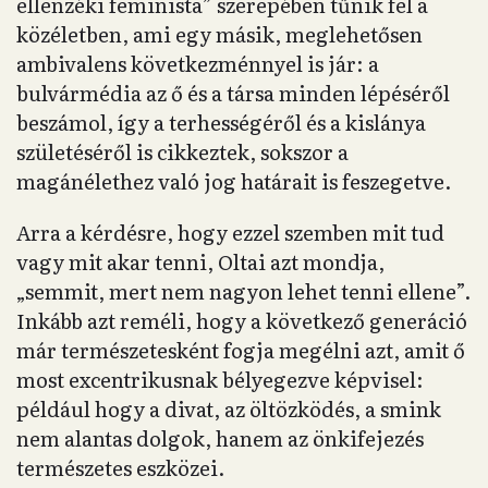
Az, hogy időről időre visszautasít jól fizető
pozíciókat, szerinte csak látszólagos választás.
„Ha komolyan gondolom azt, hogy én egy
kritikai szempontot képviselek, akkor nincs
munkám, nincs munkahelyem, nincs
lehetőségem ebben a közegben.”
Excentrikus stílusával, tetoválásaival,
szabadszájúságával és tabudöntögető
megnyilvánulásaival egyfajta szimbólum, „az
ellenzéki feminista” szerepében tűnik fel a
közéletben, ami egy másik, meglehetősen
ambivalens következménnyel is jár: a
bulvármédia az ő és a társa minden lépéséről
beszámol, így a terhességéről és a kislánya
születéséről is cikkeztek, sokszor a
magánélethez való jog határait is feszegetve.