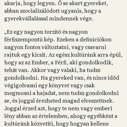
akarja, hogy legyen. Ő se akart gyereket,
abban szocializálódott ugyanis, hogy a
gyerekvállalással mindennek vége.
„Ez egy nagyon torzító és nagyon
férfiszempontú kép. Ezeken a definíciókon
nagyon fontos változtatni, vagy csavarni
rajtuk egy kicsit. Az egész kultúránk arra épül,
hogy az az Ember, a Férfi, aki gondolkodik,
tehát van. Akkor vagy valaki, ha tudsz
gondolkodni. Ha gyereked van, és nincs időd
végigolvasni egy könyvet vagy csak
megmosni a hajadat, nem tudsz gondolkodni
se, és joggal érezheted magad elveszettnek.
Joggal érzed azt, hogy te nem vagy emberi
lény abban az értelemben, ahogy egyébként a
kultúránk közvetíti, hogy hogyan kellene