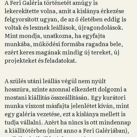
A Feri Galéria történetét amúgy is
lekerekítette volna, amit a kislánya érkezése
felgyorsított ugyan, de az ő életében eddig is
voltak és lesznek leállások, újragondolások.
Mint mondja, unatkozna, ha egyfajta
munkába, működési formába ragadna bele,
ezért keres magának mindig új tereket, új
projekteket és feladatokat.
A szülés utáni leállás végül nem nyúlt
hosszúra, szinte azonnal elkezdett dolgozni a
mostani kiállítás összeállításán. Egy kurátori
munka viszont másfajta jelenlétet kíván, mint
egy galéria vezetése, ezt a kislánya mellett is
tudja vállalni. Azért ha nincs is ott mindennap
a kiállítótérben (mint anno a Feri Galériában),