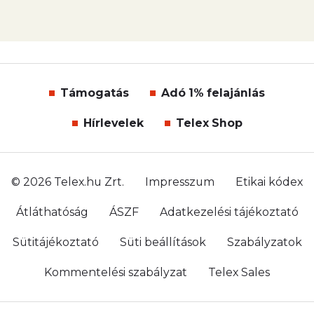
Kövess minket Facebookon is!
Követem!
Legfontosabb