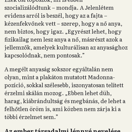
szocializálódtunk – mondja. A Jelenlétem
evidens arról is beszél, hogy az a fajta –
kézenfekvőnek vett – szerep, hogy a nő anya,
nem biztos, hogy igaz. „Egyrészt lehet, hogy
fizikailag nem lesz anya a nő, másrészt azok a
jellemzők, amelyek kulturálisan az anyasághoz
kapcsolódnak, nem pontosak.”
A megélt anyaság sokszor egyáltalán nem
olyan, mint a plakáton mutatott Madonna-
pozíció, sokkal szélesebb, iszonyatosan telített
érzelmi skálán mozog. „Ebben lehet düh,
harag, kiábrándultság és megbánás, de lehet a
felhőtlen öröm is, ami közben nem zárja ki a
többi érzelmet sem.”
Az ember társadalmi lénnyé nevelése