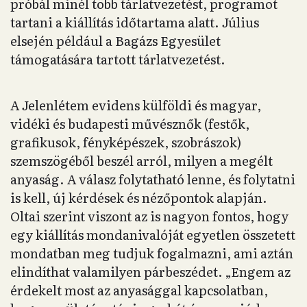
próbál minél több tárlatvezetést, programot
tartani a kiállítás időtartama alatt. Július
elsején például a Bagázs Egyesület
támogatására tartott tárlatvezetést.
A Jelenlétem evidens külföldi és magyar,
vidéki és budapesti művésznők (festők,
grafikusok, fényképészek, szobrászok)
szemszögéből beszél arról, milyen a megélt
anyaság. A válasz folytatható lenne, és folytatni
is kell, új kérdések és nézőpontok alapján.
Oltai szerint viszont az is nagyon fontos, hogy
egy kiállítás mondanivalóját egyetlen összetett
mondatban meg tudjuk fogalmazni, ami aztán
elindíthat valamilyen párbeszédet. „Engem az
érdekelt most az anyasággal kapcsolatban,