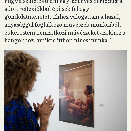
hogy a születés utáni egy-két éves periódusra
adott reflexiókból építsek fel egy
gondolatmenetet. Ehhez válogattam a hazai,
anyasággal foglalkozó művészek munkáiból,
és kerestem nemzetközi művészeket azokhoz a
hangokhoz, amikre itthon nincs munka.”