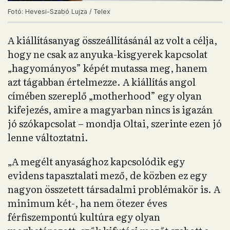
Fotó: Hevesi-Szabó Lujza / Telex
A kiállításanyag összeállításánál az volt a célja,
hogy ne csak az anyuka-kisgyerek kapcsolat
„hagyományos” képét mutassa meg, hanem
azt tágabban értelmezze. A kiállítás angol
címében szereplő „motherhood” egy olyan
kifejezés, amire a magyarban nincs is igazán
jó szókapcsolat – mondja Oltai, szerinte ezen jó
lenne változtatni.
„A megélt anyasághoz kapcsolódik egy
evidens tapasztalati mező, de közben ez egy
nagyon összetett társadalmi problémakör is. A
minimum két-, ha nem ötezer éves
férfiszempontú kultúra egy olyan