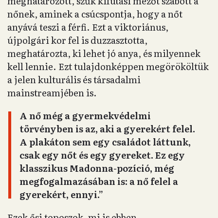
meghatározott, szűk kifutási mezőt szabott a
nőnek, aminek a csúcspontja, hogy a nőt
anyává teszi a férfi. Ezt a viktoriánus,
újpolgári kor fel is duzzasztotta,
meghatározta, ki lehet jó anya, és milyennek
kell lennie. Ezt tulajdonképpen megörököltük
a jelen kulturális és társadalmi
mainstreamjében is.
A nő még a gyermekvédelmi
törvényben is az, aki a gyerekért felel.
A plakáton sem egy családot láttunk,
csak egy nőt és egy gyereket. Ez egy
klasszikus Madonna-pozíció, még
megfogalmazásában is: a nő felel a
gyerekért, ennyi.”
Ezek ősi toposzok, mi is ebben