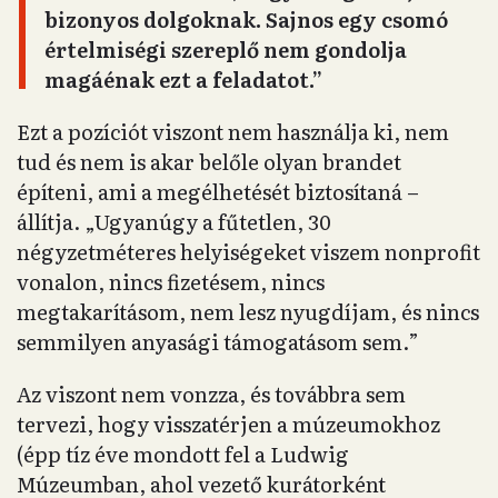
A jól fizető pozíciók visszautasítása
látszólagos választás
Oltai nem tagadja, hogy az ideológiai
értelemben vett ellenzéki közegnek ő is és a
társa, Nagy Zsolt színész is meghatározó
alakja, valamilyen értelemben magára is vette
a hangadó szerepét.
„Én ezt nem élvezem, viszont
fontosnak tartom, hogy hangot adjak
bizonyos dolgoknak. Sajnos egy csomó
értelmiségi szereplő nem gondolja
magáénak ezt a feladatot.”
Ezt a pozíciót viszont nem használja ki, nem
tud és nem is akar belőle olyan brandet