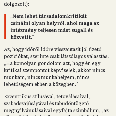
építeni, ami a megélhetését biztosítaná –
állítja. „Ugyanúgy a fűtetlen, 30
négyzetméteres helyiségeket viszem nonprofit
vonalon, nincs fizetésem, nincs
megtakarításom, nem lesz nyugdíjam, és nincs
semmilyen anyasági támogatásom sem.”
Az viszont nem vonzza, és továbbra sem
tervezi, hogy visszatérjen a múzeumokhoz
(épp tíz éve mondott fel a Ludwig
Múzeumban, ahol vezető kurátorként
dolgozott):
„Nem lehet társadalomkritikát
csinálni olyan helyről, ahol maga az
intézmény teljesen mást sugall és
közvetít.”