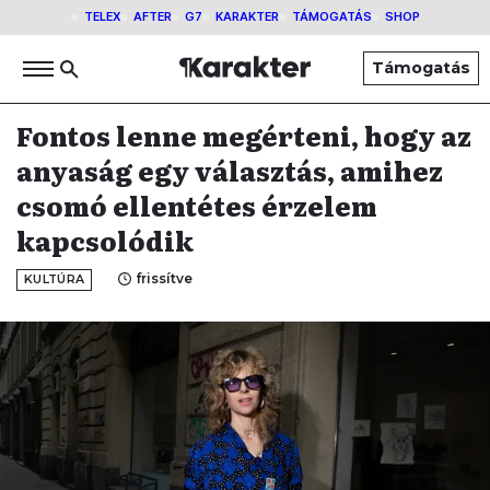
TELEX
AFTER
G7
KARAKTER
TÁMOGATÁS
SHOP
Támogatás
Fontos lenne megérteni, hogy az
anyaság egy választás, amihez
csomó ellentétes érzelem
kapcsolódik
frissítve
KULTÚRA