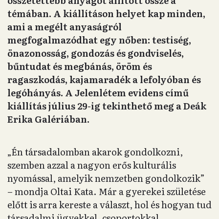
összetettebb anyagot állított össze a
témában. A kiállításon helyet kap minden,
ami a megélt anyaságról
megfogalmazódhat egy nőben: testiség,
önazonosság, gondozás és gondviselés,
bűntudat és megbánás, öröm és
ragaszkodás, kajamaradék a lefolyóban és
legóhányás. A Jelenlétem evidens című
kiállítás július 29-ig tekinthető meg a Deák
Erika Galériában.
„Én társadalomban akarok gondolkozni,
szemben azzal a nagyon erős kulturális
nyomással, amelyik nemzetben gondolkozik”
– mondja Oltai Kata. Már a gyerekei születése
előtt is arra kereste a választ, hol és hogyan tud
társadalmi ügyekkel, csoportokkal