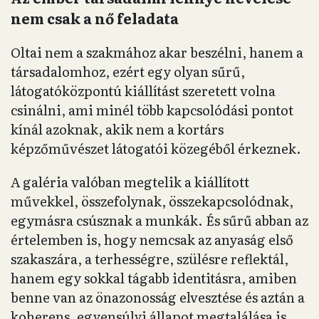
nem csak a nő feladata
Oltai nem a szakmához akar beszélni, hanem a
társadalomhoz, ezért egy olyan sűrű,
látogatóközpontú kiállítást szeretett volna
csinálni, ami minél több kapcsolódási pontot
kínál azoknak, akik nem a kortárs
képzőművészet látogatói közegéből érkeznek.
A galéria valóban megtelik a kiállított
művekkel, összefolynak, összekapcsolódnak,
egymásra csúsznak a munkák. És sűrű abban az
értelemben is, hogy nemcsak az anyaság első
szakaszára, a terhességre, szülésre reflektál,
hanem egy sokkal tágabb identitásra, amiben
benne van az önazonosság elvesztése és aztán a
koherens, egyensúlyi állapot megtalálása is.