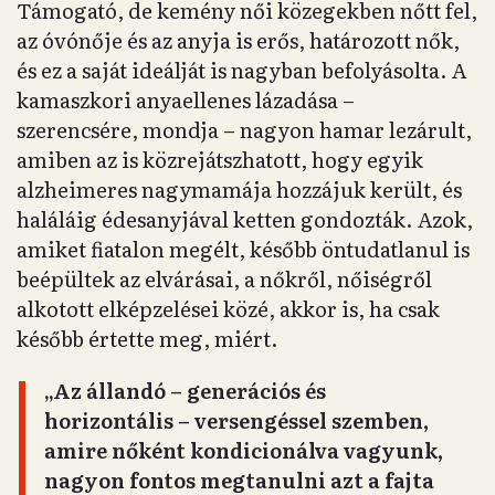
Támogató, de kemény női közegekben nőtt fel,
az óvónője és az anyja is erős, határozott nők,
és ez a saját ideálját is nagyban befolyásolta. A
kamaszkori anyaellenes lázadása –
szerencsére, mondja – nagyon hamar lezárult,
amiben az is közrejátszhatott, hogy egyik
alzheimeres nagymamája hozzájuk került, és
haláláig édesanyjával ketten gondozták. Azok,
amiket fiatalon megélt, később öntudatlanul is
beépültek az elvárásai, a nőkről, nőiségről
alkotott elképzelései közé, akkor is, ha csak
később értette meg, miért.
„Az állandó – generációs és
horizontális – versengéssel szemben,
amire nőként kondicionálva vagyunk,
nagyon fontos megtanulni azt a fajta