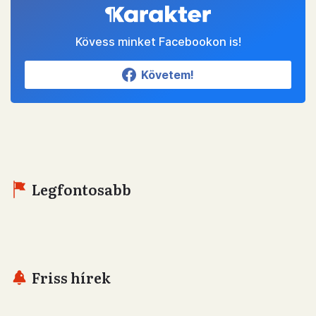
üzemeltetni, ahol a következő éveit töltheti.
„Valami olyat keresek, ami itthon még
nincs. Meg akarom próbálni.”
Tervez, pályázatokat ír, készül, és gondolkodik
azokon a módokon, amikkel megszólíthatja,
behívhatja az ott lakókat: „Nyilván kulturális
programokkal is, de nem kortárs művészettel”
– hangsúlyozza. Egyelőre viszont fennakadt a
bürokrácia hálóján, türelmetlen, menne,
csinálná, építené már. Mégse tud leállni, hiába
készült rá tudatosan a kislánya születése előtt.
Az ő megélt anyasága ilyen, csinálja, Márikával
az ölében.