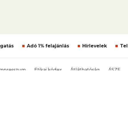
gatás
Adó 1% felajánlás
Hírlevelek
Tel
Impresszum
Etikai kódex
Átláthatóság
ÁSZF
Süti beállítások
Szabályzatok
Kommentelési szabá