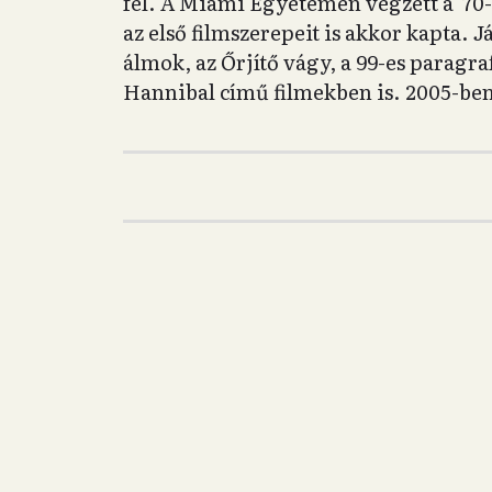
fel. A Miami Egyetemen végzett a '70-e
az első filmszerepeit is akkor kapta. 
álmok, az Őrjítő vágy, a 99-es paragra
Hannibal című filmekben is. 2005-be