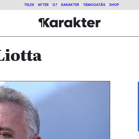
TELEX
AFTER
G7
KARAKTER
TÁMOGATÁS
SHOP
Liotta