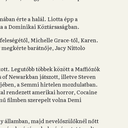
mában érte a halál. Liotta épp a
ta a Dominikai Köztársaságban.
 feleségétől, Michelle Grace-től, Karen.
y megkérte barátnője, Jacy Nittolo
tott. Legutóbb többek között a Maffiózók
of Newarkban játszott, illetve Steven
jében, a Semmi hirtelen mozdulatban.
tal rendezett amerikai horror, Cocaine
ímű filmben szerepelt volna Demi
ey államban, majd nevelőszülőknél nőtt