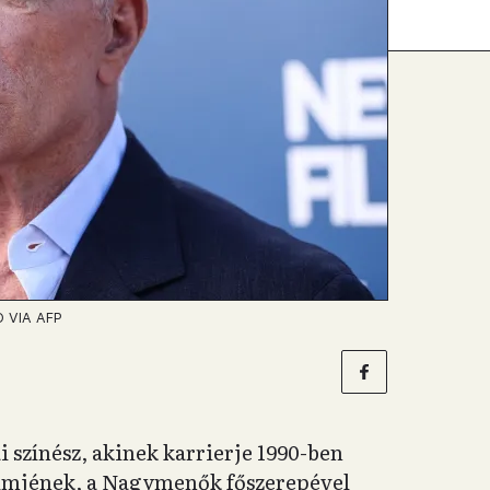
 VIA AFP
 színész, akinek karrierje 1990-ben
ilmjének, a Nagymenők főszerepével