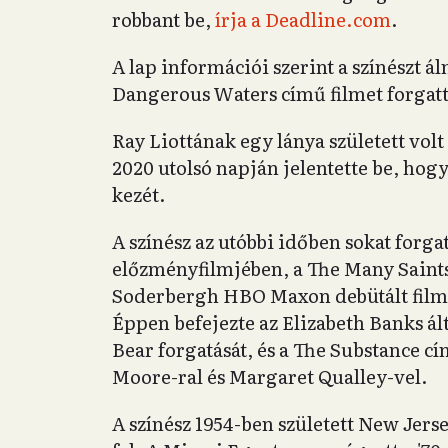
robbant be,
írja a Deadline.com
.
A lap információi szerint a színészt ál
Dangerous Waters című filmet forgat
Ray Liottának egy lánya született volt
2020 utolsó napján jelentette be, hog
kezét.
A színész az utóbbi időben sokat forga
előzményfilmjében, a The Many Saints 
Soderbergh HBO Maxon debütált film
Éppen befejezte az Elizabeth Banks ál
Bear forgatását, és a The Substance c
Moore-ral és Margaret Qualley-vel.
A színész 1954-ben született New Jers