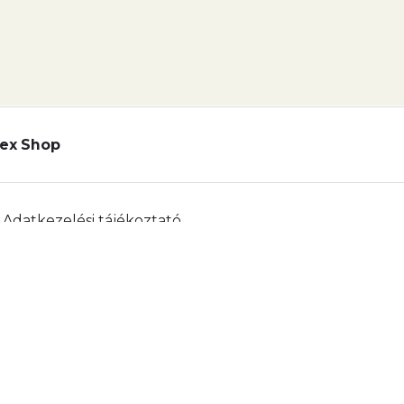
ex Shop
Adatkezelési tájékoztató
lyzat
Telex Sales