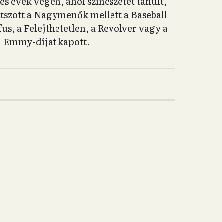
s évek végén, ahol színészetet tanult,
Játszott a Nagymenők mellett a Baseball
fus, a Felejthetetlen, a Revolver vagy a
n Emmy-díjat kapott.