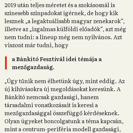
2019 után teljes méretet és a szokásosnál is
színesebb színpadokat ígérnek, de hogy kik
lesznek „a legaktuálisabb magyar zenekarok”,
illetve az „izgalmas külföldi előadók”, azt még
nem tudni: a lineup még nem nyilvános. Azt
viszont már tudni, hogy
a Bánkitó Fesztivál idei témája a
mezőgazdaság.
„Úgy tűnik nem élhetünk úgy, mint eddig. Az
új kihívásokra új megoldásokat keresünk. A
Bánkitó nemcsak gazdasági, hanem
társadalmi vonatkozásait is keresi a
mezőgazdasággal összefüggő kérdéseknek.
Olyan ügyeket boncolgatunk a téma kapcsán,
mint a centrum-periféria modell gazdasági,