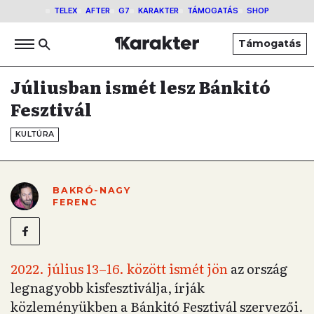
TELEX
AFTER
G7
KARAKTER
TÁMOGATÁS
SHOP
Támogatás
Júliusban ismét lesz Bánkitó
Fesztivál
KULTÚRA
BAKRÓ-NAGY
FERENC
2022. július 13–16. között ismét jön
az ország
legnagyobb kisfesztiválja, írják
közleményükben a Bánkitó Fesztivál szervezői.