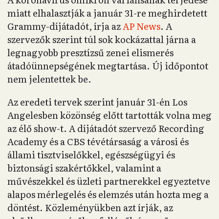
miatt elhalasztják a január 31-re meghirdetett
Grammy-díjátadót, írja az
AP News
. A
szervezők szerint túl sok kockázattal járna a
legnagyobb presztízsű zenei elismerés
átadóünnepségének megtartása. Új időpontot
nem jelentettek be.
Az eredeti tervek szerint január 31-én Los
Angelesben közönség előtt tartották volna meg
az élő show-t. A díjátadót szervező Recording
Academy és a CBS tévétársaság a városi és
állami tisztviselőkkel, egészségügyi és
biztonsági szakértőkkel, valamint a
művészekkel és üzleti partnerekkel egyeztetve
alapos mérlegelés és elemzés után hozta meg a
döntést. Közleményükben azt írják, az