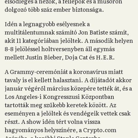
elsődleges a nézők, a fellépők és a műsoron
dolgozó több száz ember biztonsága.
Idén a legnagyobb esélyesnek a
multitálentumnak számító Jon Batiste számít,
akit 11 kategóriában jelöltek. A második helyen
8-8 jelöléssel holtversenyben áll egymás
mellett Justin Bieber, Doja Cat és H.E.R.
A Grammy-ceremóniát a koronavírus miatt
tavaly is el kellett halasztani. A díjátadót akkor
január végéről március közepére tették át, és a
Los Angeles-i Kongresszusi Központban
tartották meg szűkebb keretek között. Az
eseményen a jelöltek és vendégeik vettek csak
részt. A show idén tért volna vissza
hagyományos helyszínére, a Crypto.com