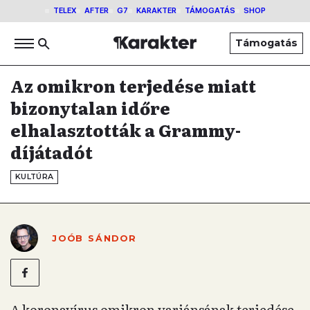
TELEX
AFTER
G7
KARAKTER
TÁMOGATÁS
SHOP
Támogatás
Az omikron terjedése miatt
bizonytalan időre
elhalasztották a Grammy-
díjátadót
KULTÚRA
JOÓB SÁNDOR
A koronavírus omikron variánsának terjedése