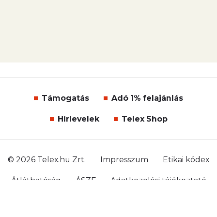
Támogatás
Adó 1% felajánlás
Hírlevelek
Telex Shop
© 2026 Telex.hu Zrt.
Impresszum
Etikai kódex
Átláthatóság
ÁSZF
Adatkezelési tájékoztató
Sütitájékoztató
Süti beállítások
Szabályzatok