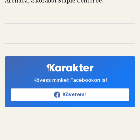
Arénába, a korábbi Staple Centerbe.
Kövess minket Facebookon is!
Követem!