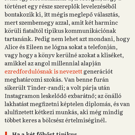
történet egy része szereplők levelezéséből
bontakozik ki, itt mégis meglepő választás,
mert szembemegy azzal, amit két harminc
körüli fiataltól tipikus kommunikációnak
tartanánk. Pedig nem lehet azt mondani, hogy
Alice és Eileen ne lógna sokat a telefonján,
vagy hogy a könyv kerülné azokat a kliséket,
amikkel az angol millennial alapján
ezredfordulósnak is nevezett
generációt
meghatározni szokás. Van benne furán
sikerült Tinder-randi; a volt párja után
Instagramon leskelődő exbarátnő; az önálló
lakhatást megfizetni képtelen diplomás, és van
alulfizetett kétkezi munkás, aki még mindig
többet keres a bölcsész értelmiséginél.
Ha a két főhőst tipikus