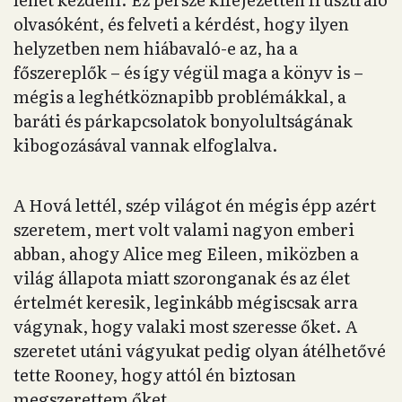
olvasóként, és felveti a kérdést, hogy ilyen
helyzetben nem hiábavaló-e az, ha a
főszereplők – és így végül maga a könyv is –
mégis a leghétköznapibb problémákkal, a
baráti és párkapcsolatok bonyolultságának
kibogozásával vannak elfoglalva.
A Hová lettél, szép világot én mégis épp azért
szeretem, mert volt valami nagyon emberi
abban, ahogy Alice meg Eileen, miközben a
világ állapota miatt szoronganak és az élet
értelmét keresik, leginkább mégiscsak arra
vágynak, hogy valaki most szeresse őket. A
szeretet utáni vágyukat pedig olyan átélhetővé
tette Rooney, hogy attól én biztosan
megszerettem őket.