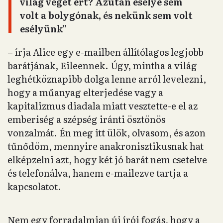
világ véget ért? Azután esélye sem
volt a bolygónak, és nekünk sem volt
esélyünk”
– írja Alice egy e-mailben állítólagos legjobb
barátjának, Eileennek. Úgy, mintha a világ
leghétköznapibb dolga lenne arról levelezni,
hogy a műanyag elterjedése vagy a
kapitalizmus diadala miatt vesztette-e el az
emberiség a szépség iránti ösztönös
vonzalmát. Én meg itt ülök, olvasom, és azon
tűnődöm, mennyire anakronisztikusnak hat
elképzelni azt, hogy két jó barát nem csetelve
és telefonálva, hanem e-mailezve tartja a
kapcsolatot.
Nem egy forradalmian új írói fogás, hogy a