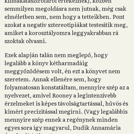
klímakatasztrófáról értekeznek), közben
semmilyen megoldásra nem jutnak, még csak
elméletben sem, nem hogy a tetteikben. Pont
azokat a negatív sztereotípiákat testesítik meg,
amiket a korosztályomra leggyakrabban rá
szoktak olvasni.
Ezek alapján talán nem meglepő, hogy
legalább a könyv kétharmadáig
meggyőződésem volt, én ezt a könyvet nem
szeretem. Annak ellenére sem, hogy
folyamatosan konstatáltam, mennyire szép az a
nyelvezet, amivel Rooney a legintenzívebb
érzelmeket is képes távolságtartással, hűvös és
kimért precizitással megírni. (Vagy legalábbis
mennyire szép ennek a regénynek minden
egyes sora így magyarul, Dudik Annamária