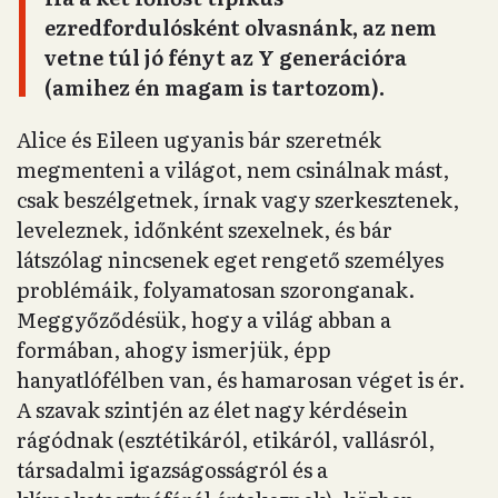
ezredfordulósként olvasnánk, az nem
vetne túl jó fényt az Y generációra
(amihez én magam is tartozom).
Alice és Eileen ugyanis bár szeretnék
megmenteni a világot, nem csinálnak mást,
csak beszélgetnek, írnak vagy szerkesztenek,
leveleznek, időnként szexelnek, és bár
látszólag nincsenek eget rengető személyes
problémáik, folyamatosan szoronganak.
Meggyőződésük, hogy a világ abban a
formában, ahogy ismerjük, épp
hanyatlófélben van, és hamarosan véget is ér.
A szavak szintjén az élet nagy kérdésein
rágódnak (esztétikáról, etikáról, vallásról,
társadalmi igazságosságról és a