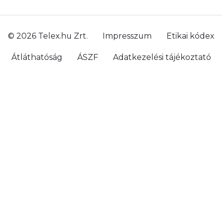
© 2026 Telex.hu Zrt.
Impresszum
Etikai kódex
Átláthatóság
ÁSZF
Adatkezelési tájékoztató
Sütitájékoztató
Süti beállítások
Szabályzatok
Kommentelési szabályzat
Telex Sales