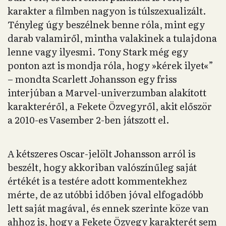
karakter a filmben nagyon is túlszexualizált.
Tényleg úgy beszélnek benne róla, mint egy
darab valamiről, mintha valakinek a tulajdona
lenne vagy ilyesmi. Tony Stark még egy
ponton azt is mondja róla, hogy »kérek ilyet«️”
– mondta Scarlett Johansson egy friss
interjúban a Marvel-univerzumban alakított
karakteréről, a Fekete Özvegyről, akit először
a 2010-es Vasember 2-ben játszott el.
A kétszeres Oscar-jelölt Johansson arról is
beszélt, hogy akkoriban valószínűleg saját
értékét is a testére adott kommentekhez
mérte, de az utóbbi időben jóval elfogadóbb
lett saját magával, és ennek szerinte köze van
ahhoz is, hogy a Fekete Özvegy karakterét sem