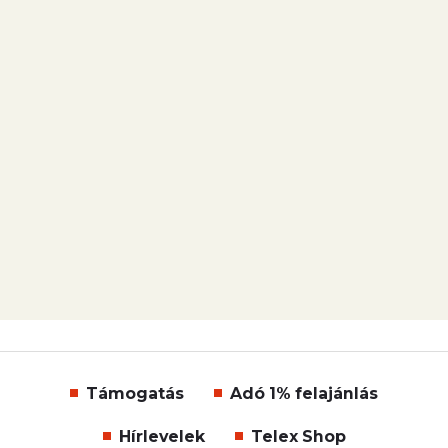
Támogatás
Adó 1% felajánlás
Hírlevelek
Telex Shop