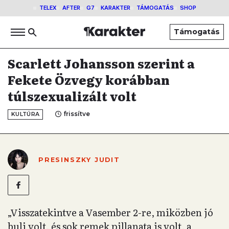
TELEX
AFTER
G7
KARAKTER
TÁMOGATÁS
SHOP
Támogatás
Scarlett Johansson szerint a
Fekete Özvegy korábban
túlszexualizált volt
frissítve
KULTÚRA
PRESINSZKY JUDIT
„Visszatekintve a Vasember 2-re, miközben jó
buli volt, és sok remek pillanata is volt, a