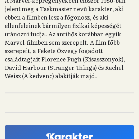
A Marvel-képregényekben először 1980-ban
jelent meg a Taskmaster nevű karakter, aki
ebben a filmben lesz a főgonosz, és aki
ellenfeleinek bármilyen fizikai képességét
utánozni tudja. Az antihős korábban egyik
Marvel-filmben sem szerepelt. A film főbb
szerepeit, a Fekete Özvegy fogadott
családtagjait Florence Pugh (Kisasszonyok),
David Harbour (Stranger Things) és Rachel
Weisz (A kedvenc) alakítják majd.