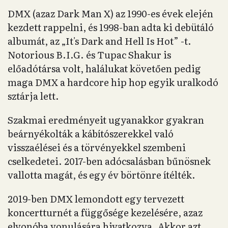
DMX (azaz Dark Man X) az 1990-es évek elején
kezdett rappelni, és 1998-ban adta ki debütáló
albumát, az „It's Dark and Hell Is Hot” -t.
Notorious B.I.G. és Tupac Shakur is
előadótársa volt, halálukat követően pedig
maga DMX a hardcore hip hop egyik uralkodó
sztárja lett.
Szakmai eredményeit ugyanakkor gyakran
beárnyékolták a kábítószerekkel való
visszaélései és a törvényekkel szembeni
cselkedetei. 2017-ben adócsalásban bűnösnek
vallotta magát, és egy év börtönre ítélték.
2019-ben DMX lemondott egy tervezett
koncertturnét a függősége kezelésére, azaz
elvonóba vonulására hivatkozva. Akkor azt