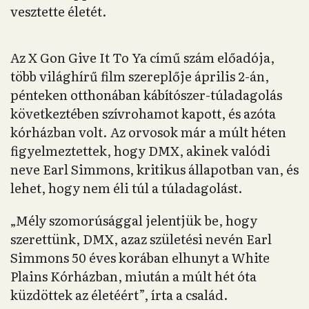
vesztette életét.
Az X Gon Give It To Ya című szám előadója,
több világhírű film szereplője április 2-án,
pénteken otthonában kábítószer-túladagolás
következtében szívrohamot kapott, és azóta
kórházban volt. Az orvosok már a múlt héten
figyelmeztettek, hogy DMX, akinek valódi
neve Earl Simmons, kritikus állapotban van, és
lehet, hogy nem éli túl a túladagolást.
„Mély szomorúsággal jelentjük be, hogy
szerettünk, DMX, azaz születési nevén Earl
Simmons 50 éves korában elhunyt a White
Plains Kórházban, miután a múlt hét óta
küzdöttek az életéért”, írta a család.