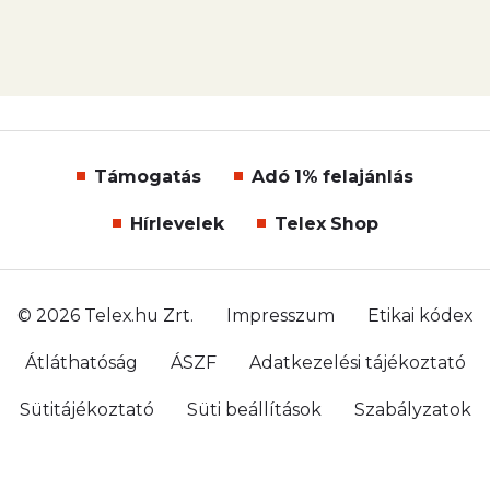
Támogatás
Adó 1% felajánlás
Hírlevelek
Telex Shop
© 2026 Telex.hu Zrt.
Impresszum
Etikai kódex
Átláthatóság
ÁSZF
Adatkezelési tájékoztató
Sütitájékoztató
Süti beállítások
Szabályzatok
Kommentelési szabályzat
Telex Sales