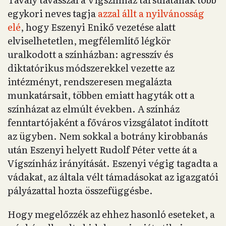
egykori neves tagja
azzal állt a nyilvánosság
elé
, hogy Eszenyi Enikő vezetése alatt
elviselhetetlen, megfélemlítő légkör
uralkodott a színházban: agresszív és
diktatórikus módszerekkel vezette az
intézményt, rendszeresen megalázta
munkatársait, többen emiatt hagyták ott a
színházat az elmúlt években. A színház
fenntartójaként a főváros vizsgálatot indított
az ügyben. Nem sokkal a botrány kirobbanás
után Eszenyi helyett Rudolf Péter vette át a
Vígszínház irányítását. Eszenyi végig tagadta a
vádakat, az általa vélt támadásokat az igazgatói
pályázattal hozta összefüggésbe.
Hogy megelőzzék az ehhez hasonló eseteket, a