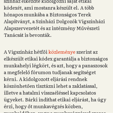
színház elkezdte kidolgozni saját etikai
kódexét, ami mostanra készült el. A több
hónapos munkába a Biztonságos Terek
Alapítványt, a Színházi Dolgozók Vígszínházi
Alapszervezetét és az intézmény Művészeti
Tanácsát is bevonták.
A Vígszínház hétfői
közleménye
szerint az
elkészült etikai kódex garantálja a biztonságos
munkahelyi légkört, és azt, hogy a panaszosok
a megfelelő fórumon tudjanak segítséget
kérni. A kidolgozott eljárási rendnek
köszönhetően tisztázni lehet a zaklatással,
illetve a hatalmi visszaéléssel kapcsolatos
ügyeket. Bárki indíthat etikai eljárást, ha úgy
érzi, hogy őt munkavégzés közben,