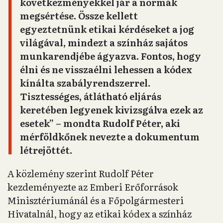
következményekkel jár a normák
megsértése. Össze kellett
egyeztetnünk etikai kérdéseket a jog
világával, mindezt a színház sajátos
munkarendjébe ágyazva. Fontos, hogy
élni és ne visszaélni lehessen a kódex
kínálta szabályrendszerrel.
Tisztességes, átlátható eljárás
keretében legyenek kivizsgálva ezek az
esetek” – mondta Rudolf Péter, aki
mérföldkőnek nevezte a dokumentum
létrejöttét.
A közlemény szerint Rudolf Péter
kezdeményezte az Emberi Erőforrások
Minisztériumánál és a Főpolgármesteri
Hivatalnál, hogy az etikai kódex a színház