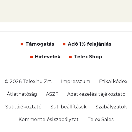
Támogatás
Adó 1% felajánlás
Hírlevelek
Telex Shop
© 2026 Telex.hu Zrt.
Impresszum
Etikai kódex
Átláthatóság
ÁSZF
Adatkezelési tájékoztató
Sütitájékoztató
Süti beállítások
Szabályzatok
Kommentelési szabályzat
Telex Sales