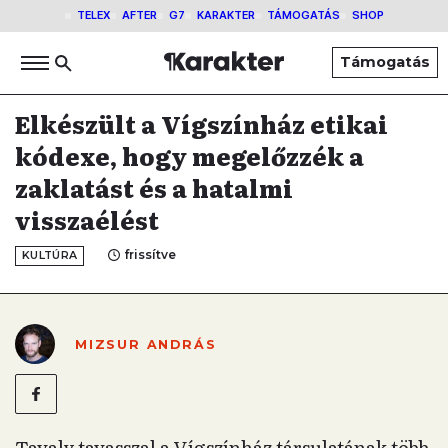
TELEX
AFTER
G7
KARAKTER
TÁMOGATÁS
SHOP
Támogatás
Elkészült a Vígszínház etikai
kódexe, hogy megelőzzék a
zaklatást és a hatalmi
visszaélést
frissítve
KULTÚRA
MIZSUR ANDRÁS
Tavaly tavasszal a Vígszínház társulatának több