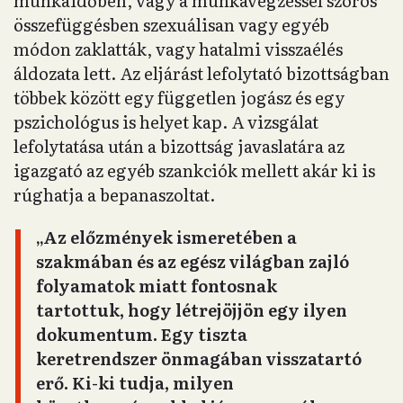
munkaidőben, vagy a munkavégzéssel szoros
összefüggésben szexuálisan vagy egyéb
módon zaklatták, vagy hatalmi visszaélés
áldozata lett. Az eljárást lefolytató bizottságban
többek között egy független jogász és egy
pszichológus is helyet kap. A vizsgálat
lefolytatása után a bizottság javaslatára az
igazgató az egyéb szankciók mellett akár ki is
rúghatja a bepanaszoltat.
„Az előzmények ismeretében a
szakmában és az egész világban zajló
folyamatok miatt fontosnak
tartottuk, hogy létrejöjjön egy ilyen
dokumentum. Egy tiszta
keretrendszer önmagában visszatartó
erő. Ki-ki tudja, milyen