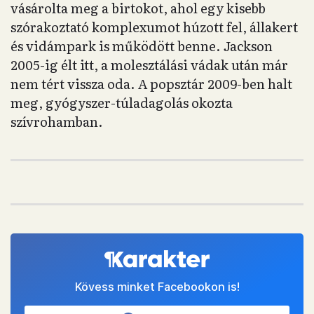
vásárolta meg a birtokot, ahol egy kisebb
szórakoztató komplexumot húzott fel, állakert
és vidámpark is működött benne. Jackson
2005-ig élt itt, a molesztálási vádak után már
nem tért vissza oda. A popsztár 2009-ben halt
meg, gyógyszer-túladagolás okozta
szívrohamban.
Kövess minket Facebookon is!