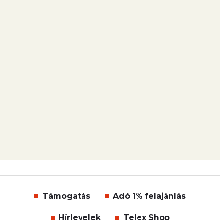
Támogatás
Adó 1% felajánlás
Hírlevelek
Telex Shop