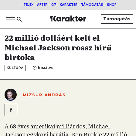
TELEX
AFTER
G7
KARAKTER
TÁMOGATÁS
SHOP
Támogatás
22 millió dolláért kelt el
Michael Jackson rossz hírű
birtoka
frissítve
KULTÚRA
MIZSUR ANDRÁS
A 68 éves amerikai milliárdos, Michael
Jackson egykori barátja, Ron Burkle 22 millió