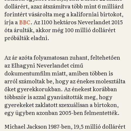
dollárért, azaz átszámítva több mint 6 milliárd
forintért vásárolta meg a kaliforniai birtokot,
írja a
BBC
. Az 1100 hektáros Neverlandet 2015
óta árulták, akkor még 100 millió dollárért
próbálták eladni.
Az ár azóta folyamatosan zuhant, feltehetően
az Elhagyni Neverlandet című
dokumentumfilm miatt, amiben többen is
arról számoltak be, hogy az énekes molesztálta
őket gyerekkorukban. Az énekest korábban
többször is azzal gyanúsították meg, hogy
gyerekeket zaklatott szexuálisan a birtokon,
egy ügyben azonban 2005-ben felmentették.
Michael Jackson 1987-ben, 19,5 millió dollárért