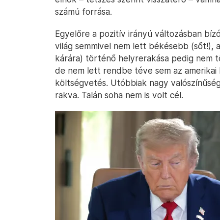
számú forrása.
Egyelőre a pozitív irányú változásban bíz
világ semmivel nem lett békésebb (sőt!), 
kárára) történő helyrerakása pedig nem tö
de nem lett rendbe téve sem az amerikai
költségvetés. Utóbbiak nagy valószínűség
rakva. Talán soha nem is volt cél.