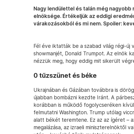
Nagy lendülettel és talán még nagyobb
elnöksége. Értékeljük az eddigi eredmén
várakozásokból és mi nem. Spoiler: ke
Fél éve iktatták be a szabad világ régi-új
showmanjét, Donald Trumpot. Az elnök ka
nézzük meg, hogy eddig mit sikerült végre
0 tűzszünet és béke
Ukrajnában és Gázában továbbra is dörögn
újabban bombázni kezdte Iránt. A párbesz
korábban is működő fogolycseréken kívül
felmutatni Washington. Trump utólag viccn
alatt békét teremtene. Ez az az ígéret – 
megalázása, az izraeli miniszterelnöktől v