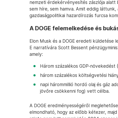
nemzeti érdekérvényesítés zászlója alat
sem híre, sem hamva. Amit eddig láttunk,
gazdaságpolitikai hazardírozás furcsa komb
A DOGE felemelkedése és buká
Elon Musk és a DOGE eredeti küldetése le
E narratívára Scott Bessent pénzügyminisz
amely:
Három százalékos GDP-növekedést (1
három százalékos költségvetési hiányt
napi hárommillió hordó olaj és gáz ad
jövőre csökkenni fog) vett célba.
A DOGE eredményességéről meglehetősen
elmondható, hogy az előbb kétezer, majd 