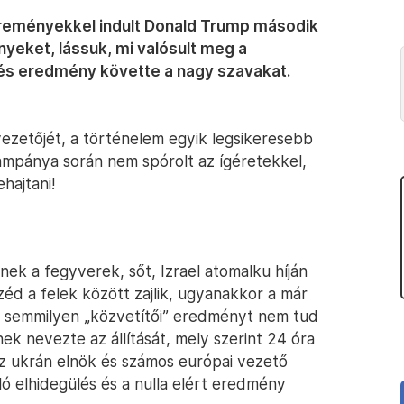
 reményekkel indult Donald Trump második
yeket, lássuk, mi valósult meg a
vés eredmény követte a nagy szavakat.
 vezetőjét, a történelem egyik legsikeresebb
mpánya során nem spórolt az ígéretekkel,
hajtani!
ek a fegyverek, sőt, Izrael atomalku híján
éd a felek között zajlik, ugyanakkor a már
 semmilyen „közvetítői” eredményt nem tud
ek nevezte az állítását, mely szerint 24 óra
az ukrán elnök és számos európai vezető
aló elhidegülés és a nulla elért eredmény