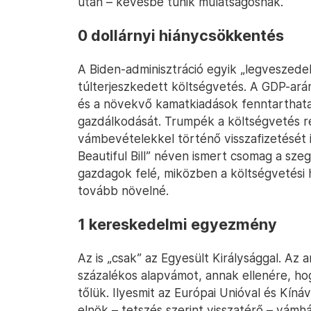
után – kevésbé tűnik mulatságosnak.
0 dollárnyi hiánycsökkentés
A Biden-adminisztráció egyik „legveszede
túlterjeszkedett költségvetés. A GDP-ará
és a növekvő kamatkiadások fenntarthatatl
gazdálkodását. Trumpék a költségvetés r
vámbevételekkel történő visszafizetését i
Beautiful Bill” néven ismert csomag a sze
gazdagok felé, miközben a költségvetés
tovább növelné.
1 kereskedelmi egyezmény
Az is „csak” az Egyesült Királysággal. Az a
százalékos alapvámot, annak ellenére, ho
tőlük. Ilyesmit az Európai Unióval és Kín
elnök – tetszés szerint visszatérő – vámhá