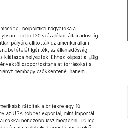
lmesebb” belpolitikai hagyatéka a
nyosan bruttó 120 százalékos államadósság
an pályára állították az amerikai állam
endbetételét ígérték, az államadósság
s kilátásba helyezték. Ehhez képest a, „Big
gényektől csoportosítana át forrásokat a
i hiányt nemhogy csökkentené, hanem
merikaiak rátoltak a britekre egy 10
gy az USA többet exportál, mint importál
ával sokkal nehezebb lesz megtenni. Trump
borúja ma a globális bizonytalanság első