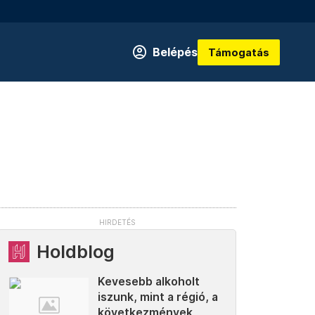
Belépés
Támogatás
Holdblog
Kevesebb alkoholt
iszunk, mint a régió, a
következmények