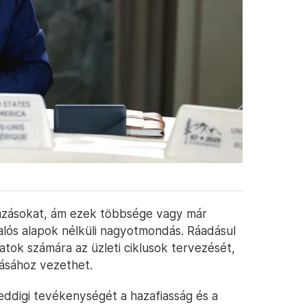
házásokat, ám ezek többsége vagy már
alós alapok nélküli nagyotmondás. Ráadásul
atok számára az üzleti ciklusok tervezését,
ásához vezethet.
eddigi tevékenységét a hazafiasság és a