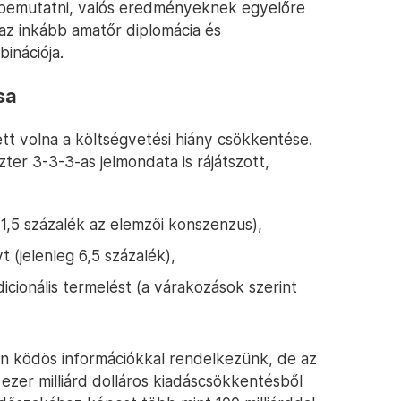
t bemutatni, valós eredményeknek egyelőre
 az inkább amatőr diplomácia és
inációja.
sa
tt volna a költségvetési hiány csökkentése.
ter 3-3-3-as jelmondata is rájátszott,
,5 százalék az elemzői konszenzus),
 (jelenleg 6,5 százalék),
dicionális termelést (a várakozások szerint
 ködös információkkal rendelkezünk, de az
ezer milliárd dolláros kiadáscsökkentésből