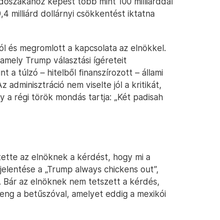
dőszakához képest több mint 100 milliárddal
4 milliárd dollárnyi csökkentést iktatna
l és megromlott a kapcsolata az elnökkel.
, amely Trump választási ígéreteit
 a túlzó – hitelből finanszírozott – állami
 adminisztráció nem viselte jól a kritikát,
y a régi török mondás tartja: „Két padisah
tette az elnöknek a kérdést, hogy mi a
elentése a „Trump always chickens out”,
 Bár az elnöknek nem tetszett a kérdés,
eng a betűszóval, amelyet eddig a mexikói