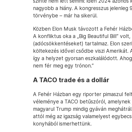
szinte nem lett semmi: idén 2024 azonos i
nagyobb a hiány. A kongresszus jelenleg 9,
törvénybe – már ha sikerül.
Közben Elon Musk távozott a Fehér Házbó
A konfliktus oka a „Big Beautiful Bill” volt
(adócsökkentéseket) tartalmaz. Elon szerint
költekezés idővel csődbe viszi Amerikát. Az
így a helyzet gyorsan eszkalálódott. Ahog
nem fér meg egy trónon.”
A TACO trade és a dollár
A Fehér Házban egy riporter pimaszul fel
véleménye a TACO betűszóról, amelynek j
magyarul Trump mindig gyáván meghátrál.
attól még az igazság valamelyest egybecs
konyhából ismerhettünk.