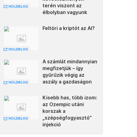
terén viszont az
HOLDBLOG
élbolyban vagyunk
Feltöri a kriptót az AI?
HOLDBLOG
A számlát mindannyian
megfizetjük – így
gyűrűzik végig az
aszály a gazdaságon
HOLDBLOG
Kisebb has, több izom:
az Ozempic utáni
korszak a
„szépségfogyasztó”
HOLDBLOG
injekció