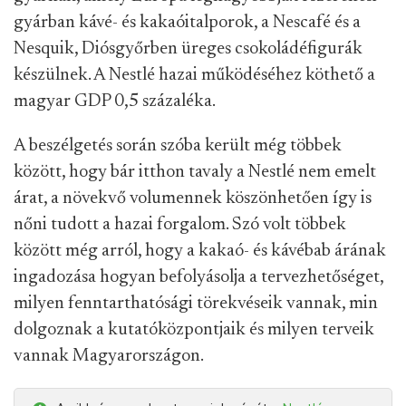
gyárban kávé- és kakaóitalporok, a Nescafé és a
Nesquik, Diósgyőrben üreges csokoládéfigurák
készülnek. A Nestlé hazai működéséhez köthető a
magyar GDP 0,5 százaléka.
A beszélgetés során szóba került még többek
között, hogy bár itthon tavaly a Nestlé nem emelt
árat, a növekvő volumennek köszönhetően így is
nőni tudott a hazai forgalom. Szó volt többek
között még arról, hogy a kakaó- és kávébab árának
ingadozása hogyan befolyásolja a tervezhetőséget,
milyen fenntarthatósági törekvéseik vannak, min
dolgoznak a kutatóközpontjaik és milyen terveik
vannak Magyarországon.