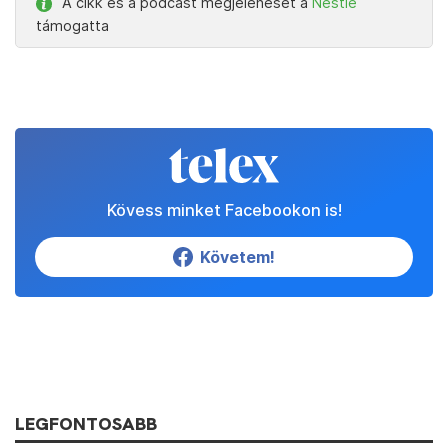
A cikk és a podcast megjelenését a
Nestlé
támogatta
Kövess minket Facebookon is!
Követem!
LEGFONTOSABB