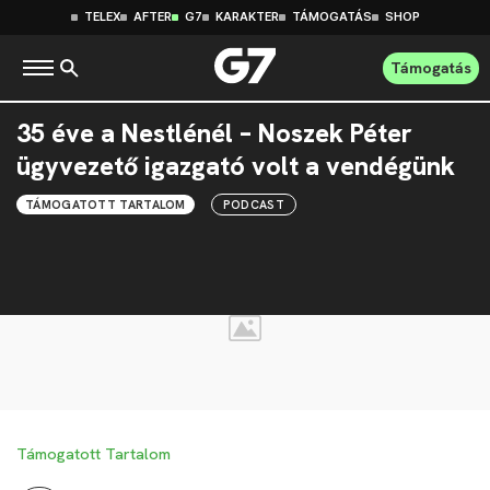
TELEX
AFTER
G7
KARAKTER
TÁMOGATÁS
SHOP
Támogatás
35 éve a Nestlénél – Noszek Péter
ügyvezető igazgató volt a vendégünk
TÁMOGATOTT TARTALOM
PODCAST
Támogatott Tartalom