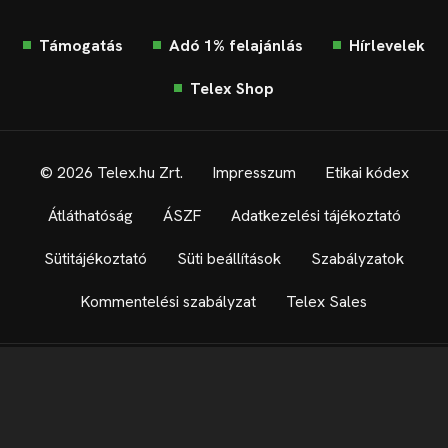
Támogatás
Adó 1% felajánlás
Hírlevelek
Telex Shop
© 2026 Telex.hu Zrt.
Impresszum
Etikai kódex
Átláthatóság
ÁSZF
Adatkezelési tájékoztató
Sütitájékoztató
Süti beállítások
Szabályzatok
Kommentelési szabályzat
Telex Sales