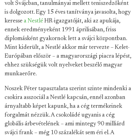
volt Svájcban, tanulmányai mellett teniszedzőként
is dolgozott. Egy 15 éves tanítványa javasolta, hogy
keresse
a Nestlé
HR-igazgatóját, aki az apukája,
ennek eredményeként 1991 áprilisában, friss
diplomásként gyakornok lett a svájci központban.
Mint kiderült, a Nestlé akkor már tervezte – Kelet-
Európában először – a magyarországi piacra lépést,
ehhez szükségük volt nyelveket beszélő magyar
munkaerőre.
Noszek Péter tapasztalata szerint szinte mindenki a
csokira asszociál a Nestlé kapcsán, ennél azonban
árnyaltabb képet kapunk, ha a cég termékeinek
forgalmát nézzük. A csokoládé ugyanis a cég
globális árbevételének – ami mintegy 90 milliárd
svájci frank – még 10 százalékát sem éri el. A