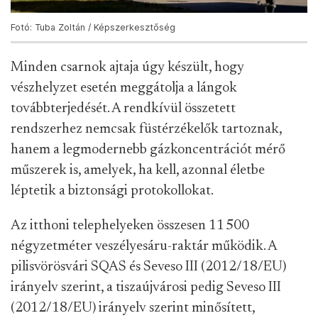
Fotó: Tuba Zoltán / Képszerkesztőség
Minden csarnok ajtaja úgy készült, hogy
vészhelyzet esetén meggátolja a lángok
továbbterjedését. A rendkívül összetett
rendszerhez nemcsak füstérzékelők tartoznak,
hanem a legmodernebb gázkoncentrációt mérő
műszerek is, amelyek, ha kell, azonnal életbe
léptetik a biztonsági protokollokat.
Az itthoni telephelyeken összesen 11 500
négyzetméter veszélyesáru-raktár működik. A
pilisvörösvári SQAS és Seveso III (2012/18/EU)
irányelv szerint, a tiszaújvárosi pedig Seveso III
(2012/18/EU) irányelv szerint minősített,