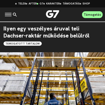
TELEX
AFTER
G7
KARAKTER
TÁMOGATÁS
SHOP
Támogatás
Ilyen egy veszélyes áruval teli
Dachser-raktár működése belülről
TÁMOGATOTT TARTALOM