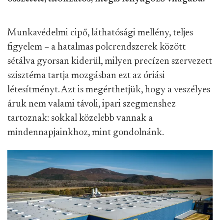
Munkavédelmi cipő, láthatósági mellény, teljes
figyelem – a hatalmas polcrendszerek között
sétálva gyorsan kiderül, milyen precízen szervezett
szisztéma tartja mozgásban ezt az óriási
létesítményt. Azt is megérthetjük, hogy a veszélyes
áruk nem valami távoli, ipari szegmenshez
tartoznak: sokkal közelebb vannak a
mindennapjainkhoz, mint gondolnánk.