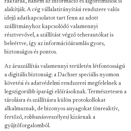
raktárak, hanem az információ és algoritmusok is
alakítják. A cég vállalatirányítási rendszere valós
idejű adatkapcsolatot tart fenn az adott
szállítmányhoz kapcsolódó valamennyi
résztvevővel, a szállítást végző teherautókat is
beleértve, így az információáramlás gyors,
biztonságos és pontos.
Az áruszállítás valamennyi területén létfontosságú
a digitális biztonság: a Dachser speciális nyomon
követési és adatvédelmi rendszerei megfelelnek a
legszigorúbb iparági előírásoknak. Természetesen a
tárolásra és szállításra külön protokollokat
alkalmaznak, de bizonyos anyagokat (önreaktív,
fertőző, robbanásveszélyes) kizárnak a
gyűjtőforgalomból.