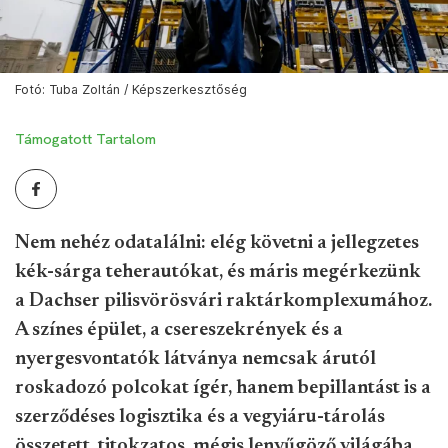
Fotó: Tuba Zoltán / Képszerkesztőség
Támogatott Tartalom
Nem nehéz odatalálni: elég követni a jellegzetes
kék-sárga teherautókat, és máris megérkezünk
a Dachser pilisvörösvári raktárkomplexumához.
A színes épület, a csereszekrények és a
nyergesvontatók látványa nemcsak árutól
roskadozó polcokat ígér, hanem bepillantást is a
szerződéses logisztika és a vegyiáru-tárolás
összetett, titokzatos, mégis lenyűgöző világába.