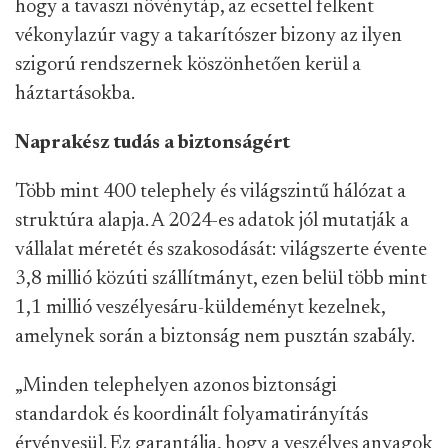
hogy a tavaszi növénytáp, az ecsettel felkent
vékonylazúr vagy a takarítószer bizony az ilyen
szigorú rendszernek köszönhetően kerül a
háztartásokba.
Naprakész tudás a biztonságért
Több mint 400 telephely és világszintű hálózat a
struktúra alapja. A 2024-es adatok jól mutatják a
vállalat méretét és szakosodását: világszerte évente
3,8 millió közúti szállítmányt, ezen belül több mint
1,1 millió veszélyesáru-küldeményt kezelnek,
amelynek során a biztonság nem pusztán szabály.
„Minden telephelyen azonos biztonsági
standardok és koordinált folyamatirányítás
érvényesül. Ez garantálja, hogy a veszélyes anyagok