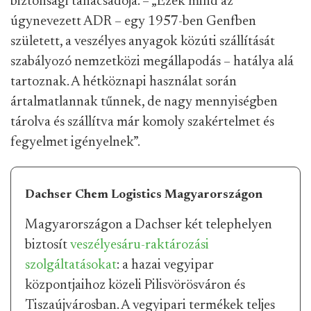
biztonsági tanácsadója. – „Ezek mind az
úgynevezett ADR – egy 1957-ben Genfben
született, a veszélyes anyagok közúti szállítását
szabályozó nemzetközi megállapodás – hatálya alá
tartoznak. A hétköznapi használat során
ártalmatlannak tűnnek, de nagy mennyiségben
tárolva és szállítva már komoly szakértelmet és
fegyelmet igényelnek”.
Dachser Chem Logistics Magyarországon
Magyarországon a Dachser két telephelyen
biztosít
veszélyesáru-raktározási
szolgáltatásokat
: a hazai vegyipar
központjaihoz közeli Pilisvörösváron és
Tiszaújvárosban. A vegyipari termékek teljes