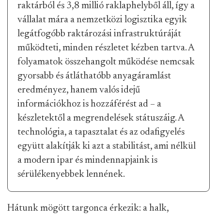
raktárból és 3,8 millió raklaphelyből áll, így a
vállalat mára a nemzetközi logisztika egyik
legátfogóbb raktározási infrastruktúráját
működteti, minden részletet kézben tartva. A
folyamatok összehangolt működése nemcsak
gyorsabb és átláthatóbb anyagáramlást
eredményez, hanem valós idejű
információkhoz is hozzáférést ad – a
készletektől a megrendelések státuszáig. A
technológia, a tapasztalat és az odafigyelés
együtt alakítják ki azt a stabilitást, ami nélkül
a modern ipar és mindennapjaink is
sérülékenyebbek lennének.
Hátunk mögött targonca érkezik: a halk,