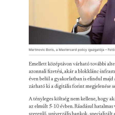
Martinovic Boris, a Mastercard policy igazgatója – Fot
Emellett középtávon várható további alt
azonnali fizetési, akár a blokklánc-infra
éven belül a gyakorlatban is elindul majd 
zárható ki a digitális forint megjelenése 
A tényleges költség nem kellene, hogy a
az elmúlt 5-10 évben. Ráadásul hatalmas 
szereplő, univerzális bankok, specializál