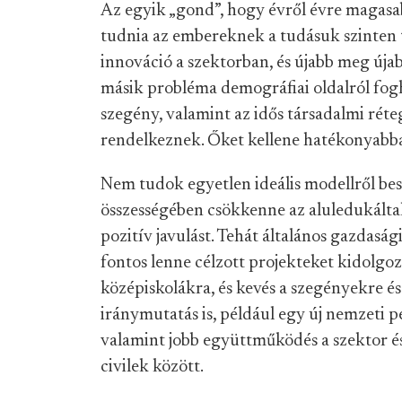
Az egyik „gond”, hogy évről évre magasabb
tudnia az embereknek a tudásuk szinten t
innováció a szektorban, és újabb meg új
másik probléma demográfiai oldalról fogh
szegény, valamint az idős társadalmi réteg
rendelkeznek. Őket kellene hatékonyabba
Nem tudok egyetlen ideális modellről bes
összességében csökkenne az aluledukálta
pozitív javulást. Tehát általános gazdasági 
fontos lenne célzott projekteket kidolgozn
középiskolákra, és kevés a szegényekre és
iránymutatás is, például egy új nemzeti p
valamint jobb együttműködés a szektor és
civilek között.