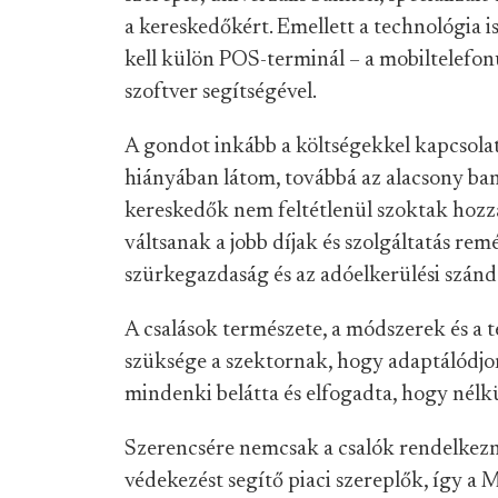
a kereskedőkért. Emellett a technológia i
kell külön POS-terminál – a mobiltelefo
szoftver segítségével.
A gondot inkább a költségekkel kapcsolat
hiányában látom, továbbá az alacsony ban
kereskedők nem feltétlenül szoktak hozz
váltsanak a jobb díjak és szolgáltatás re
szürkegazdaság és az adóelkerülési szándé
A csalások természete, a módszerek és a t
szüksége a szektornak, hogy adaptálódjo
mindenki belátta és elfogadta, hogy nélkü
Szerencsére nemcsak a csalók rendelkezn
védekezést segítő piaci szereplők, így a 