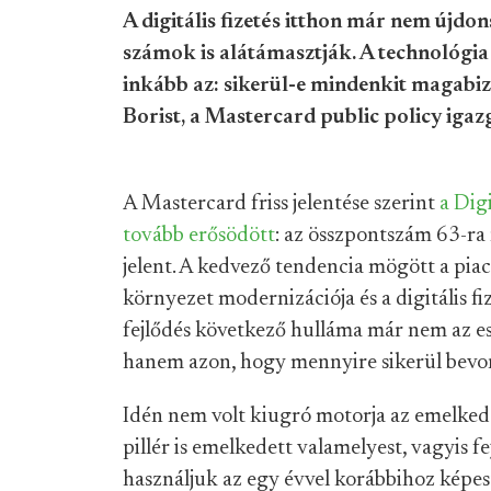
A digitális fizetés itthon már nem újdo
számok is alátámasztják. A technológia
inkább az: sikerül-e mindenkit magabiz
Borist, a Mastercard public policy igaz
A Mastercard friss jelentése szerint
a Dig
tovább erősödött
: az összpontszám 63-ra 
jelent. A kedvező tendencia mögött a piac
környezet modernizációja és a digitális fi
fejlődés következő hulláma már nem az e
hanem azon, hogy mennyire sikerül bevonn
Idén nem volt kiugró motorja az emelkedé
pillér is emelkedett valamelyest, vagyis fe
használjuk az egy évvel korábbihoz képes