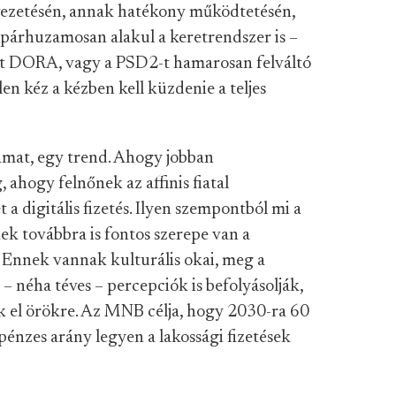
vezetésén, annak hatékony működtetésén,
 párhuzamosan alakul a keretrendszer is –
tt DORA, vagy a PSD2-t hamarosan felváltó
en kéz a kézben kell küzdenie a teljes
amat, egy trend. Ahogy jobban
, ahogy felnőnek az affinis fiatal
a digitális fizetés. Ilyen szempontból mi a
ek továbbra is fontos szerepe van a
 Ennek vannak kulturális okai, meg a
 néha téves – percepciók is befolyásolják,
k el örökre. Az MNB célja, hogy 2030-ra 60
pénzes arány legyen a lakossági fizetések