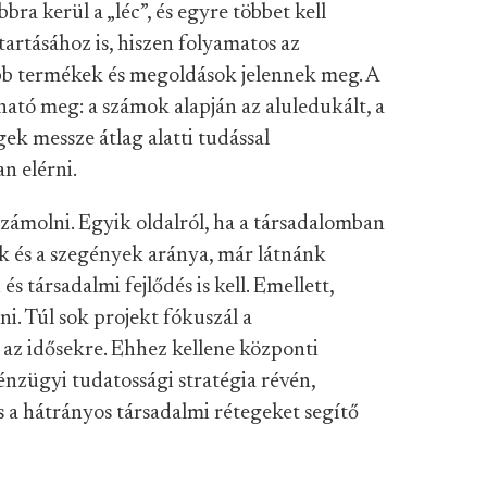
ra kerül a „léc”, és egyre többet kell
artásához is, hiszen folyamatos az
abb termékek és megoldások jelennek meg. A
ató meg: a számok alapján az aluledukált, a
ek messze átlag alatti tudással
n elérni.
zámolni. Egyik oldalról, ha a társadalomban
k és a szegények aránya, már látnánk
és társadalmi fejlődés is kell. Emellett,
i. Túl sok projekt fókuszál a
 az idősekre. Ehhez kellene központi
énzügyi tudatossági stratégia révén,
 a hátrányos társadalmi rétegeket segítő