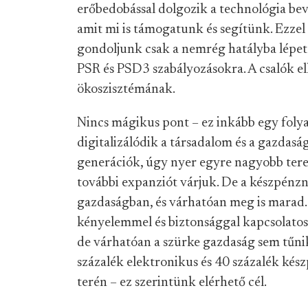
erőbedobással dolgozik a technológia be
amit mi is támogatunk és segítünk. Ezzel
gondoljunk csak a nemrég hatályba lépe
PSR és PSD3 szabályozásokra. A csalók ell
ökoszisztémának.
Nincs mágikus pont – ez inkább egy foly
digitalizálódik a társadalom és a gazdaság
generációk, úgy nyer egyre nagyobb teret 
további expanziót várjuk. De a készpénzn
gazdaságban, és várhatóan meg is marad.
kényelemmel és biztonsággal kapcsolatos –
de várhatóan a szürke gazdaság sem tűni
százalék elektronikus és 40 százalék kész
terén – ez szerintünk elérhető cél.