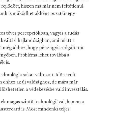
s fejlődött, hiszen ma már nem feltétlenül
nunk is működhet akként pusztán egy
os téves percepciókban, vagyis a tudás
kváltási hajlandóságban, ami miatt a
á még ahhoz, hogy pénzügyi szolgáltatót
ményében. Probléma lehet továbbá a
k is.
echnológia sokat változott. Időre volt
n ehhez az új valósághoz, de mára már
lözhetetlen a védekezésbe való invesztálás.
ek magas szintű technológiával, hanem a
Mastercard is. Most mindenki teljes