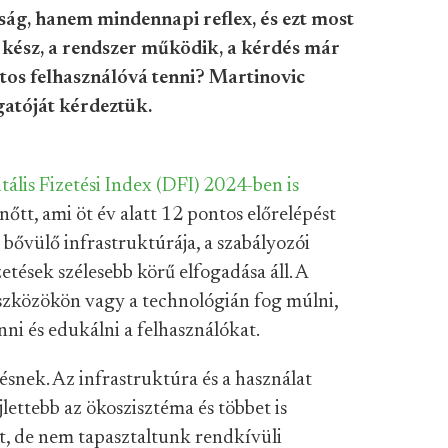
nság, hanem mindennapi reflex, és ezt most
 kész, a rendszer működik, a kérdés már
tos felhasználóvá tenni? Martinovic
gatóját kérdeztük.
itális Fizetési Index (DFI) 2024-ben is
nőtt, ami öt év alatt 12 pontos előrelépést
 bővülő infrastruktúrája, a szabályozói
zetések szélesebb körű elfogadása áll. A
szközökön vagy a technológián fog múlni,
i és edukálni a felhasználókat.
snek. Az infrastruktúra és a használat
jlettebb az ökoszisztéma és többet is
t, de nem tapasztaltunk rendkívüli