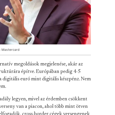
ó: Mastercard
ernatív megoldások megjelenése, akár az
struktúrára építve. Európában pedig 4-5
a digitális euró mint digitális készpénz. Nem
sem.
kadály legyen, mivel az érdemben csökkent
verseny van a piacon, ahol több mint ötven
t elfogadók, cross-border cégek versengenek