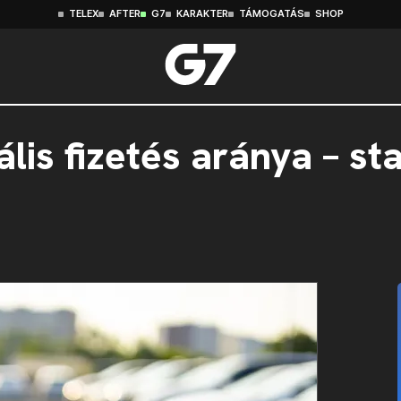
TELEX
AFTER
G7
KARAKTER
TÁMOGATÁS
SHOP
lis fizetés aránya – sta