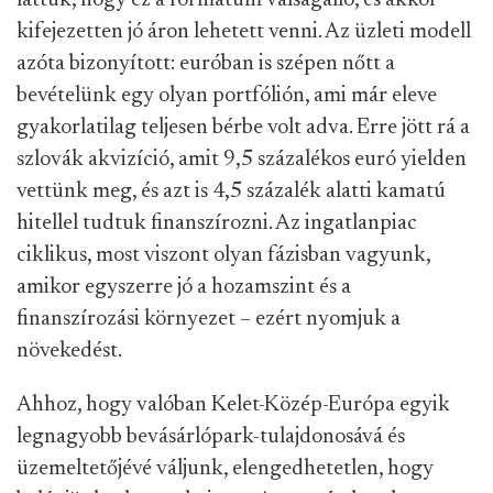
láttuk, hogy ez a formátum válságálló, és akkor
kifejezetten jó áron lehetett venni. Az üzleti modell
azóta bizonyított: euróban is szépen nőtt a
bevételünk egy olyan portfólión, ami már eleve
gyakorlatilag teljesen bérbe volt adva. Erre jött rá a
szlovák akvizíció, amit 9,5 százalékos euró yielden
vettünk meg, és azt is 4,5 százalék alatti kamatú
hitellel tudtuk finanszírozni. Az ingatlanpiac
ciklikus, most viszont olyan fázisban vagyunk,
amikor egyszerre jó a hozamszint és a
finanszírozási környezet – ezért nyomjuk a
növekedést.
Ahhoz, hogy valóban Kelet-Közép-Európa egyik
legnagyobb bevásárlópark-tulajdonosává és
üzemeltetőjévé váljunk, elengedhetetlen, hogy