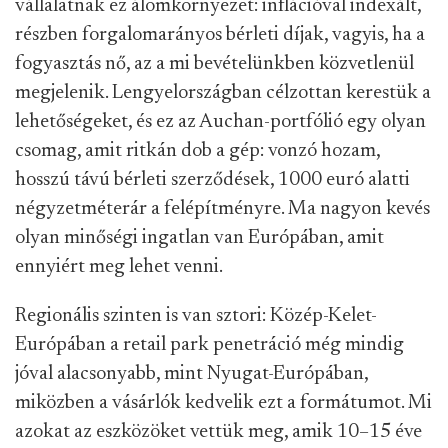
vállalatnak ez álomkörnyezet: inflációval indexált,
részben forgalomarányos bérleti díjak, vagyis, ha a
fogyasztás nő, az a mi bevételünkben közvetlenül
megjelenik. Lengyelországban célzottan kerestük a
lehetőségeket, és ez az Auchan-portfólió egy olyan
csomag, amit ritkán dob a gép: vonzó hozam,
hosszú távú bérleti szerződések, 1000 euró alatti
négyzetméterár a felépítményre. Ma nagyon kevés
olyan minőségi ingatlan van Európában, amit
ennyiért meg lehet venni.
Regionális szinten is van sztori: Közép-Kelet-
Európában a retail park penetráció még mindig
jóval alacsonyabb, mint Nyugat-Európában,
miközben a vásárlók kedvelik ezt a formátumot. Mi
azokat az eszközöket vettük meg, amik 10–15 éve