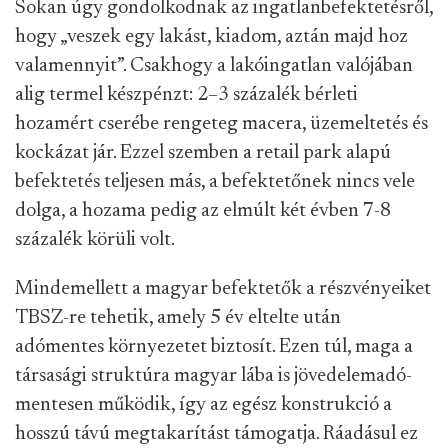
Sokan úgy gondolkodnak az ingatlanbefektetésről,
hogy „veszek egy lakást, kiadom, aztán majd hoz
valamennyit”. Csakhogy a lakóingatlan valójában
alig termel készpénzt: 2–3 százalék bérleti
hozamért cserébe rengeteg macera, üzemeltetés és
kockázat jár. Ezzel szemben a retail park alapú
befektetés teljesen más, a befektetőnek nincs vele
dolga, a hozama pedig az elmúlt két évben 7-8
százalék körüli volt.
Mindemellett a magyar befektetők a részvényeiket
TBSZ-re tehetik, amely 5 év eltelte után
adómentes környezetet biztosít. Ezen túl, maga a
társasági struktúra magyar lába is jövedelemadó-
mentesen működik, így az egész konstrukció a
hosszú távú megtakarítást támogatja. Ráadásul ez