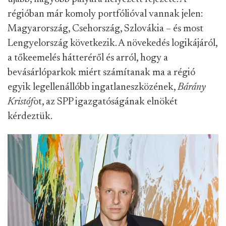
régióban már komoly portfólióval vannak jelen:
Magyarország, Csehország, Szlovákia – és most
Lengyelország következik. A növekedés logikájáról,
a tőkeemelés hátteréről és arról, hogy a
bevásárlóparkok miért számítanak ma a régió
egyik legellenállóbb ingatlaneszközének,
Bárány
Kristóf
ot, az SPP igazgatóságának elnökét
kérdeztük.