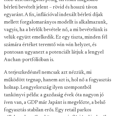
bérleti bevételt jelent – rövid és hosszú távon
egyaránt. A fix, inflációval indexált bérleti díjak
mellett forgalomarányos modellt is alkalmazunk,
vagyis, ha a bérlők bevétele nő, a mi bevételünk is
velük együtt emelkedik. Ez egy tiszta, minden fél
számára értéket teremtő win-win helyzet, és
pontosan ugyanezt a potenciált látjuk a lengyel
Auchan-portfólióban is.
A terjeszkedésnél nemcsak azt nézzük, mi
működött tegnap, hanem azt is, hol nő a fogyasztás
holnap. Lengyelország ilyen szempontból
tankönyvi példa: a gazdaság évek óta nagyon jó
íven van, a GDP már Japánt is megelőzte, a belső
fogyasztás stabilan erős. Egy retail parkos