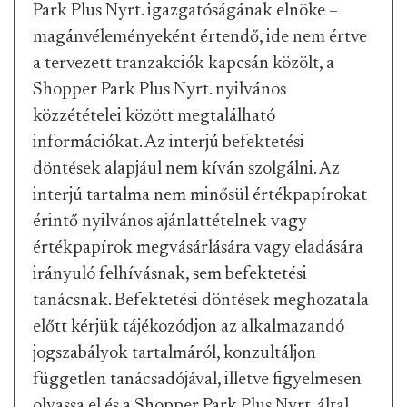
Park Plus Nyrt. igazgatóságának elnöke –
magánvéleményeként értendő, ide nem értve
a tervezett tranzakciók kapcsán közölt, a
Shopper Park Plus Nyrt. nyilvános
közzétételei között megtalálható
információkat. Az interjú befektetési
döntések alapjául nem kíván szolgálni. Az
interjú tartalma nem minősül értékpapírokat
érintő nyilvános ajánlattételnek vagy
értékpapírok megvásárlására vagy eladására
irányuló felhívásnak, sem befektetési
tanácsnak. Befektetési döntések meghozatala
előtt kérjük tájékozódjon az alkalmazandó
jogszabályok tartalmáról, konzultáljon
független tanácsadójával, illetve figyelmesen
olvassa el és a Shopper Park Plus Nyrt. által