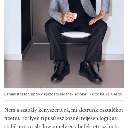
Bárány Kristóf, az SPP igazgatóságának elnöke – Fotó: Pejkó Gergő
Nem a szabály kényszerít rá, mi akarunk osztalékot
fizetni. Ez ilyen típusú eszköznél teljesen logikus:
stabil, erős cash flow, amely egy befektető számára