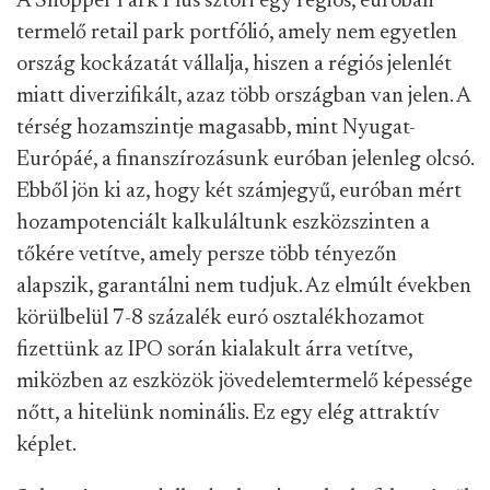
A Shopper Park Plus sztori egy régiós, euróban
termelő retail park portfólió, amely nem egyetlen
ország kockázatát vállalja, hiszen a régiós jelenlét
miatt diverzifikált, azaz több országban van jelen. A
térség hozamszintje magasabb, mint Nyugat-
Európáé, a finanszírozásunk euróban jelenleg olcsó.
Ebből jön ki az, hogy két számjegyű, euróban mért
hozampotenciált kalkuláltunk eszközszinten a
tőkére vetítve, amely persze több tényezőn
alapszik, garantálni nem tudjuk. Az elmúlt években
körülbelül 7-8 százalék euró osztalékhozamot
fizettünk az IPO során kialakult árra vetítve,
miközben az eszközök jövedelemtermelő képessége
nőtt, a hitelünk nominális. Ez egy elég attraktív
képlet.