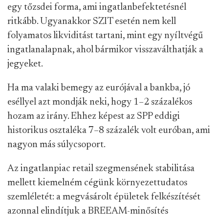
egy tőzsdei forma, ami ingatlanbefektetésnél
ritkább. Ugyanakkor SZIT esetén nem kell
folyamatos likviditást tartani, mint egy nyíltvégű
ingatlanalapnak, ahol bármikor visszaválthatják a
jegyeket.
Ha ma valaki bemegy az eurójával a bankba, jó
eséllyel azt mondják neki, hogy 1–2 százalékos
hozam az irány. Ehhez képest az SPP eddigi
historikus osztaléka 7–8 százalék volt euróban, ami
nagyon más súlycsoport.
Az ingatlanpiac retail szegmensének stabilitása
mellett kiemelném cégünk környezettudatos
szemléletét: a megvásárolt épületek felkészítését
azonnal elindítjuk a BREEAM-minősítés