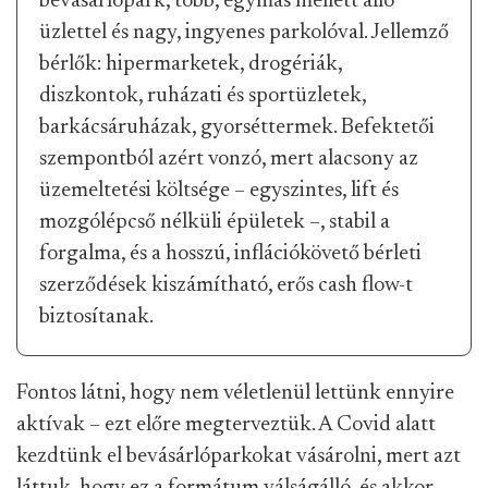
bevásárlópark, több, egymás mellett álló
üzlettel és nagy, ingyenes parkolóval. Jellemző
bérlők: hipermarketek, drogériák,
diszkontok, ruházati és sportüzletek,
barkácsáruházak, gyorséttermek. Befektetői
szempontból azért vonzó, mert alacsony az
üzemeltetési költsége – egyszintes, lift és
mozgólépcső nélküli épületek –, stabil a
forgalma, és a hosszú, inflációkövető bérleti
szerződések kiszámítható, erős cash flow-t
biztosítanak.
Fontos látni, hogy nem véletlenül lettünk ennyire
aktívak – ezt előre megterveztük. A Covid alatt
kezdtünk el bevásárlóparkokat vásárolni, mert azt