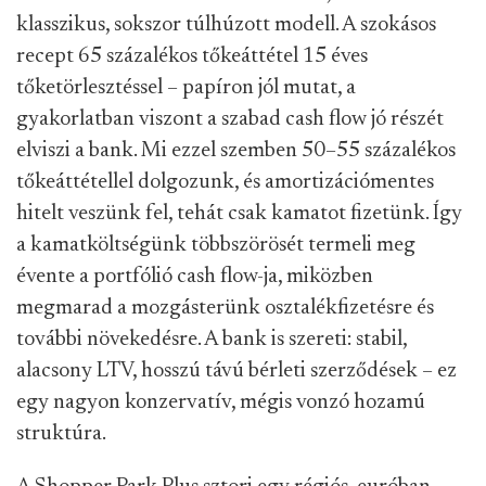
klasszikus, sokszor túlhúzott modell. A szokásos
recept 65 százalékos tőkeáttétel 15 éves
tőketörlesztéssel – papíron jól mutat, a
gyakorlatban viszont a szabad cash flow jó részét
elviszi a bank. Mi ezzel szemben 50–55 százalékos
tőkeáttétellel dolgozunk, és amortizációmentes
hitelt veszünk fel, tehát csak kamatot fizetünk. Így
a kamatköltségünk többszörösét termeli meg
évente a portfólió cash flow-ja, miközben
megmarad a mozgásterünk osztalékfizetésre és
további növekedésre. A bank is szereti: stabil,
alacsony LTV, hosszú távú bérleti szerződések – ez
egy nagyon konzervatív, mégis vonzó hozamú
struktúra.