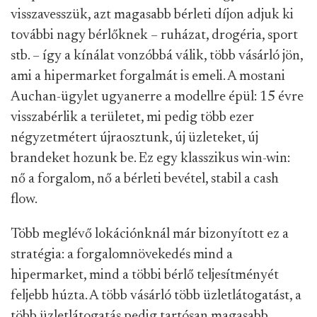
visszavesszük, azt magasabb bérleti díjon adjuk ki
további nagy bérlőknek – ruházat, drogéria, sport
stb. – így a kínálat vonzóbbá válik, több vásárló jön,
ami a hipermarket forgalmát is emeli. A mostani
Auchan-ügylet ugyanerre a modellre épül: 15 évre
visszabérlik a területet, mi pedig több ezer
négyzetmétert újraosztunk, új üzleteket, új
brandeket hozunk be. Ez egy klasszikus win-win:
nő a forgalom, nő a bérleti bevétel, stabil a cash
flow.
Több meglévő lokációnknál már bizonyított ez a
stratégia: a forgalomnövekedés mind a
hipermarket, mind a többi bérlő teljesítményét
feljebb húzta. A több vásárló több üzletlátogatást, a
több üzletlátogatás pedig tartósan magasabb