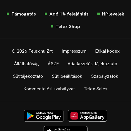
Támogatás
Adó 1% felajánlás
Hírlevelek
Telex Shop
© 2026 Telex.hu Zrt.
Impresszum
Etikai kódex
Átláthatóság
ÁSZF
Adatkezelési tájékoztató
Sütitájékoztató
Süti beállítások
Szabályzatok
Kommentelési szabályzat
Telex Sales