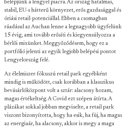
belépjünk a lengyel piacra. Az ország hatalmas,
stabil, EU-s hátterű környezet, erős gazdasággal és
óriási retail-potenciállal. Ebben a csomagban
ráadásul az Auchan lenne a legnagyobb ügyfelünk
15 évig, ami tovább erősíti és kiegyensúlyozza a
bérlői mixünket. Meggyőződésem, hogy ez a
portfólió jelenti az egyik legjobb belépési pontot
Lengyelország felé.
Az élelmiszer-fókuszú retail park egyébként
mindig is működött, csak korábban a klasszikus
bevásárlóközpont volt a sztár: alacsony hozam,
magas értékeltség. A Covid ezt szépen átírta. A
plázákat sokkal jobban megviselte, a retail park
viszont bizonyította, hogy ha esik, ha fúj, ha magas
az energiaár, ha alacsony, akkor is megy a maga