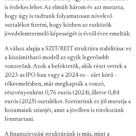
is érdekes lehet. Az elmúlt három év azt mutatta,
hogy úgy is tudtunk folyamatosan növekvő
osztalékot fizetni, hogy közben az eszközök
jövedelemtermelő képességét is évről évre emeltük.
A válasz alapja a SZIT/REIT struktúra stabilitása: ez
a kiszámítható modell az egyik legerősebb
vonzerőnk. Azok a befektetők, akik részt vettek a
2023-as IPO-ban vagy a 2024-es – zárt körű –
tőkeemelésben, már megkapták a vonzó,
részvényenként 0,76 eurós (2024), illetve 0,84
eurós (2025) osztalékot. Szerintünk ez jól mutatja a
hozamaink szintjét, amit a jövőben is törekszünk
fenntartani.
A finanszírozási struktúránk is más, mint a