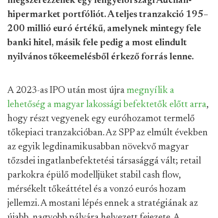
megszerezzenek egy lengyelországi Auchan-
hipermarket portfóliót. A teljes tranzakció 195–
200 millió euró értékű, amelynek mintegy fele
banki hitel, másik fele pedig a most elindult
nyilvános tőkeemelésből érkező forrás lenne.
A 2023-as IPO után most újra
megnyílik a
lehetőség a magyar lakossági befektetők előtt arra
,
hogy részt vegyenek egy euróhozamot termelő
tőkepiaci tranzakcióban. Az SPP az elmúlt években
az egyik legdinamikusabban növekvő magyar
tőzsdei ingatlanbefektetési társasággá vált; retail
parkokra épülő modelljüket stabil cash flow,
mérsékelt tőkeáttétel és a vonzó eurós hozam
jellemzi. A mostani lépés ennek a stratégiának az
újabb, nagyobb pályára helyezett fejezete. A