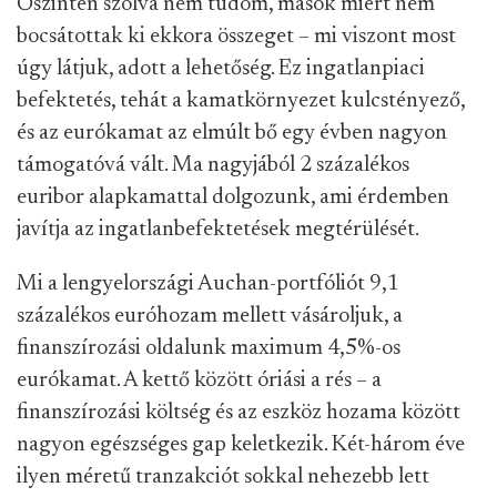
Őszintén szólva nem tudom, mások miért nem
bocsátottak ki ekkora összeget – mi viszont most
úgy látjuk, adott a lehetőség. Ez ingatlanpiaci
befektetés, tehát a kamatkörnyezet kulcstényező,
és az eurókamat az elmúlt bő egy évben nagyon
támogatóvá vált. Ma nagyjából 2 százalékos
euribor alapkamattal dolgozunk, ami érdemben
javítja az ingatlanbefektetések megtérülését.
Mi a lengyelországi Auchan-portfóliót 9,1
százalékos euróhozam mellett vásároljuk, a
finanszírozási oldalunk maximum 4,5%-os
eurókamat. A kettő között óriási a rés – a
finanszírozási költség és az eszköz hozama között
nagyon egészséges gap keletkezik. Két-három éve
ilyen méretű tranzakciót sokkal nehezebb lett