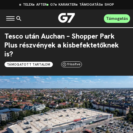
TELEX
AFTER
G7
KARAKTER
TÁMOGATÁS
SHOP
Támogatás
Tesco után Auchan – Shopper Park
Plus részvények a kisbefektetőknek
is?
frissítve
TÁMOGATOTT TARTALOM