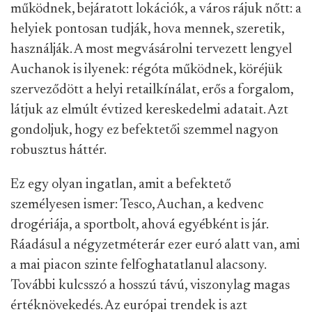
működnek, bejáratott lokációk, a város rájuk nőtt: a
helyiek pontosan tudják, hova mennek, szeretik,
használják. A most megvásárolni tervezett lengyel
Auchanok is ilyenek: régóta működnek, köréjük
szerveződött a helyi retailkínálat, erős a forgalom,
látjuk az elmúlt évtized kereskedelmi adatait. Azt
gondoljuk, hogy ez befektetői szemmel nagyon
robusztus háttér.
Ez egy olyan ingatlan, amit a befektető
személyesen ismer: Tesco, Auchan, a kedvenc
drogériája, a sportbolt, ahová egyébként is jár.
Ráadásul a négyzetméterár ezer euró alatt van, ami
a mai piacon szinte felfoghatatlanul alacsony.
További kulcsszó a hosszú távú, viszonylag magas
értéknövekedés. Az európai trendek is azt