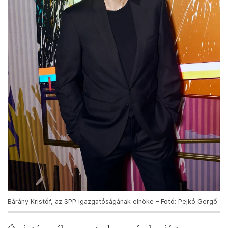
Bárány Kristóf, az SPP igazgatóságának elnöke – Fotó: Pejkó Gergő