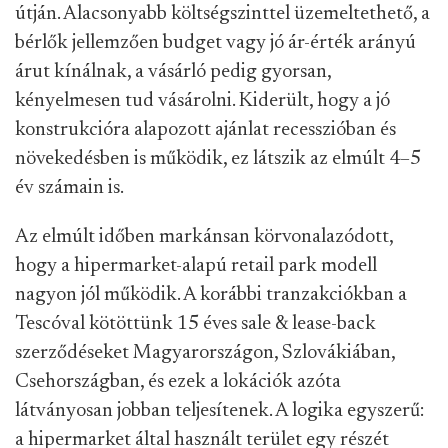
útján. Alacsonyabb költségszinttel üzemeltethető, a
bérlők jellemzően budget vagy jó ár-érték arányú
árut kínálnak, a vásárló pedig gyorsan,
kényelmesen tud vásárolni. Kiderült, hogy a jó
konstrukcióra alapozott ajánlat recesszióban és
növekedésben is működik, ez látszik az elmúlt 4–5
év számain is.
Az elmúlt időben markánsan körvonalazódott,
hogy a hipermarket-alapú retail park modell
nagyon jól működik. A korábbi tranzakciókban a
Tescóval kötöttünk 15 éves sale & lease-back
szerződéseket Magyarországon, Szlovákiában,
Csehországban, és ezek a lokációk azóta
látványosan jobban teljesítenek. A logika egyszerű:
a hipermarket által használt terület egy részét