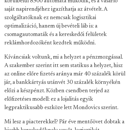
körülbelül 8500 automata működik, és a vásárló
saját napirendjéhez igazíthatja az átvételt. A
szolgáltatóknak ez nemcsak logisztikai
optimalizáció, hanem új bevételi láb is: a
csomagautomaták és a kereskedői felületek
reklámhordozóként kezdtek működni.
Kíváncsiak voltunk, mi a helyzet a pénzmozgással.
A szakember szerint itt sem statikus a helyzet, hisz
az online előre fizetés aránya már 40 százalék körül
jár, a bankkártyás utánvét 30 százalék környékén
előzi a készpénzt. Közben csendben terjed az
előfizetéses modell: ez a lojalitás egyik
legpraktikusabb eszköze lett Mondovics szerint.
Mi lesz a piacterekkel? Pár éve mentőövet dobtak a