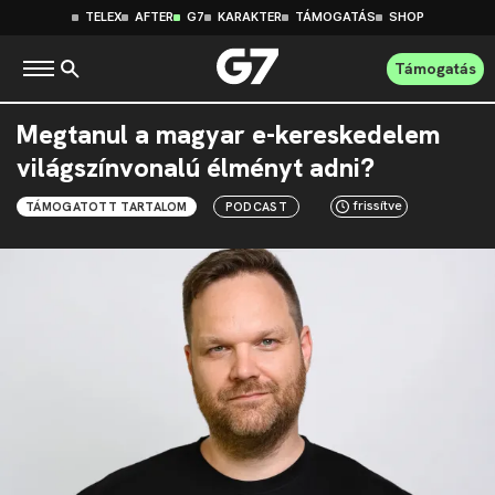
TELEX
AFTER
G7
KARAKTER
TÁMOGATÁS
SHOP
Támogatás
Megtanul a magyar e-kereskedelem
világszínvonalú élményt adni?
frissítve
TÁMOGATOTT TARTALOM
PODCAST