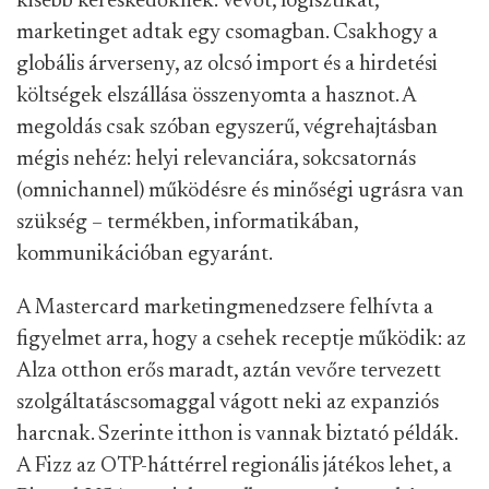
kisebb kereskedőknek: vevőt, logisztikát,
marketinget adtak egy csomagban. Csakhogy a
globális árverseny, az olcsó import és a hirdetési
költségek elszállása összenyomta a hasznot. A
megoldás csak szóban egyszerű, végrehajtásban
mégis nehéz: helyi relevanciára, sokcsatornás
(omnichannel) működésre és minőségi ugrásra van
szükség – termékben, informatikában,
kommunikációban egyaránt.
A Mastercard marketingmenedzsere felhívta a
figyelmet arra, hogy a csehek receptje működik: az
Alza otthon erős maradt, aztán vevőre tervezett
szolgáltatáscsomaggal vágott neki az expanziós
harcnak. Szerinte itthon is vannak biztató példák.
A Fizz az OTP-háttérrel regionális játékos lehet, a