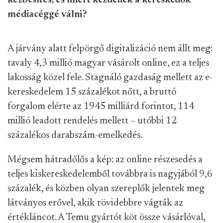
kézbesítés, és miért kezdenek a kereskedők
médiacéggé válni?
A járvány alatt felpörgő digitalizáció nem állt meg:
tavaly 4,3 millió magyar vásárolt online, ez a teljes
lakosság közel fele. Stagnáló gazdaság mellett az e-
kereskedelem 15 százalékot nőtt, a bruttó
forgalom elérte az 1945 milliárd forintot, 114
millió leadott rendelés mellett – utóbbi 12
százalékos darabszám-emelkedés.
Mégsem hátradőlős a kép: az online részesedés a
teljes kiskereskedelemből továbbra is nagyjából 9,6
százalék, és közben olyan szereplők jelentek meg
látványos erővel, akik rövidebbre vágták az
értékláncot. A Temu gyártót köt össze vásárlóval,