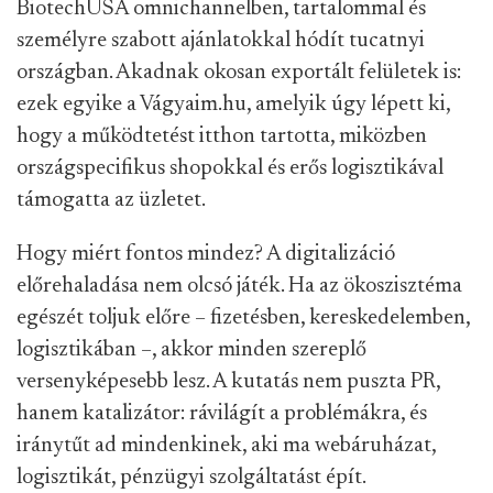
BiotechUSA omnichannelben, tartalommal és
személyre szabott ajánlatokkal hódít tucatnyi
országban. Akadnak okosan exportált felületek is:
ezek egyike a Vágyaim.hu, amelyik úgy lépett ki,
hogy a működtetést itthon tartotta, miközben
országspecifikus shopokkal és erős logisztikával
támogatta az üzletet.
Hogy miért fontos mindez? A digitalizáció
előrehaladása nem olcsó játék. Ha az ökoszisztéma
egészét toljuk előre – fizetésben, kereskedelemben,
logisztikában –, akkor minden szereplő
versenyképesebb lesz. A kutatás nem puszta PR,
hanem katalizátor: rávilágít a problémákra, és
iránytűt ad mindenkinek, aki ma webáruházat,
logisztikát, pénzügyi szolgáltatást épít.