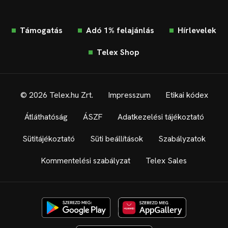
Támogatás
Adó 1% felajánlás
Hírlevelek
Telex Shop
© 2026 Telex.hu Zrt.
Impresszum
Etikai kódex
Átláthatóság
ÁSZF
Adatkezelési tájékoztató
Sütitájékoztató
Süti beállítások
Szabályzatok
Kommentelési szabályzat
Telex Sales