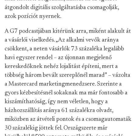
átgondolt digitális szolgáltatásba csomagolják,
azok pozíciót nyernek.
A G7 podcastjában kitérünk arra, miként alakult át
a vásárlói viselkedés. „Az alkalmi vevők aránya
csökkent, a neten vásárlók 73 százaléka legalább
havi egyszer rendel – az újonnan megjelenő
kereskedőknek nehéz lojalitást építeni, mert a
többség három bevált szereplőnél marad” – vázolta
a Mastercard marketingmenedzsere. Szerinte a
gyors kézbesítésnél sokaknak ma már fontosabb a
kiszámíthatóság, így nem véletlen, hogy a
házhozszállítás aránya 61 százalékra olvadt,
miközben az átvételi pontok és a csomagautomaták
30 százalékig jöttek fel. Országszerte már