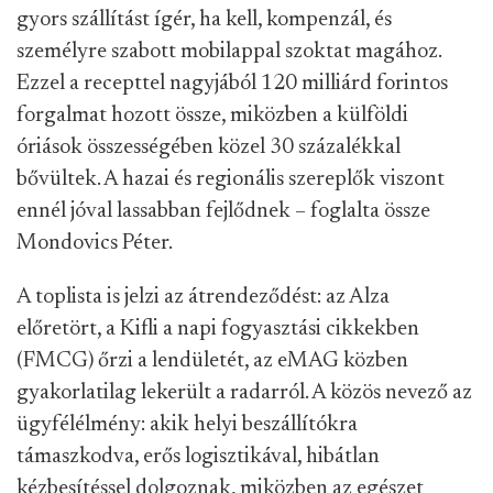
gyors szállítást ígér, ha kell, kompenzál, és
személyre szabott mobilappal szoktat magához.
Ezzel a recepttel nagyjából 120 milliárd forintos
forgalmat hozott össze, miközben a külföldi
óriások összességében közel 30 százalékkal
bővültek. A hazai és regionális szereplők viszont
ennél jóval lassabban fejlődnek – foglalta össze
Mondovics Péter.
A toplista is jelzi az átrendeződést: az Alza
előretört, a Kifli a napi fogyasztási cikkekben
(FMCG) őrzi a lendületét, az eMAG közben
gyakorlatilag lekerült a radarról. A közös nevező az
ügyfélélmény: akik helyi beszállítókra
támaszkodva, erős logisztikával, hibátlan
kézbesítéssel dolgoznak, miközben az egészet