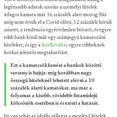
legfrissebb adatok szerint a személyi hitelek
átlagos kamata már 16 százalék alatt mozog. Bár
még nem értük el a Covid előtti, 12 százalék körüli
szintet, a tendencia egyértelműen biztató, és egyre
több bank kínál már egy számjegyű kamatozású
hiteleket, és így a
hitelkiváltás
egyre többeknek
hozhat jelentős megtakarítást.
Ezt a kamatcsökkenést a bankok közötti
verseny is hajtja: míg korábban nagy
összegű hiteleknél lehetett elérni a 10
százalék alatti kamatokat, ma már a
folyamat a kisebb, rövidebb futamidejű
kölcsönök esetében is érezteti a hatását.
Itt van tehát az ideális pillanat a meglévő hitelek