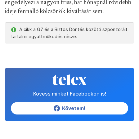
engedélyezi a nagyon friss, hat hónapnál rövidebb
ideje fennálló kölcsönök kiváltását sem.
A cikk a G7 és a Biztos Döntés közötti szponzorált
tartalmi együttműködés része.
Kövess minket Facebookon is!
Követem!