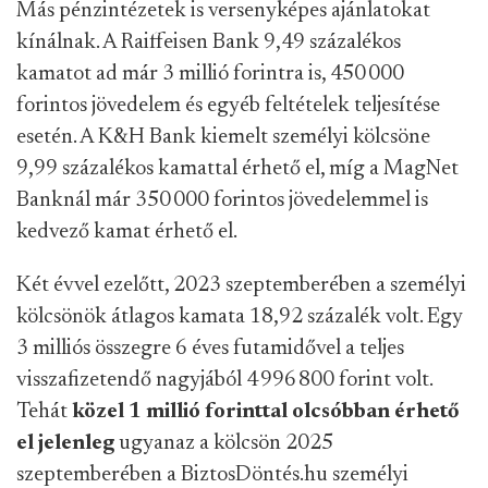
Más pénzintézetek is versenyképes ajánlatokat
kínálnak. A Raiffeisen Bank 9,49 százalékos
kamatot ad már 3 millió forintra is, 450 000
forintos jövedelem és egyéb feltételek teljesítése
esetén. A K&H Bank kiemelt személyi kölcsöne
9,99 százalékos kamattal érhető el, míg a MagNet
Banknál már 350 000 forintos jövedelemmel is
kedvező kamat érhető el.
Két évvel ezelőtt, 2023 szeptemberében a személyi
kölcsönök átlagos kamata 18,92 százalék volt. Egy
3 milliós összegre 6 éves futamidővel a teljes
visszafizetendő nagyjából 4 996 800 forint volt.
Tehát
közel 1 millió forinttal olcsóbban érhető
el jelenleg
ugyanaz a kölcsön 2025
szeptemberében a BiztosDöntés.hu személyi