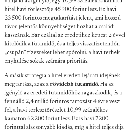
váltja ki az igénylő, egy 10,99 százalékos kamatú
hitel havi törlesztője 45 900 forint lesz. Ez havi
23 500 forintos megtakarítást jelent, ami hosszú
távon jelentős könnyebbséget hozhat a családi
kasszának. Bár ezáltal az eredetihez képest 2 évvel
kitolódik a futamidő, és a teljes visszafizetendőn
„csupán” tízezreket lehet spórolni, a havi terhek
enyhülése sokak számára prioritás.
A másik stratégia a hitel eredeti lejárati idejének
megtartása, azaz a
rövidebb futamidő
. Ha az
igénylő az eredeti futamidőhöz ragaszkodik, és a
fennálló 2,4 millió forintos tartozást 4 évre veszi
fel, a havi törlesztőrészlet 10,99 százalékos
kamaton 62 200 forint lesz. Ez is havi 7200
forinttal alacsonyabb kiadás, míg a hitel teljes díja