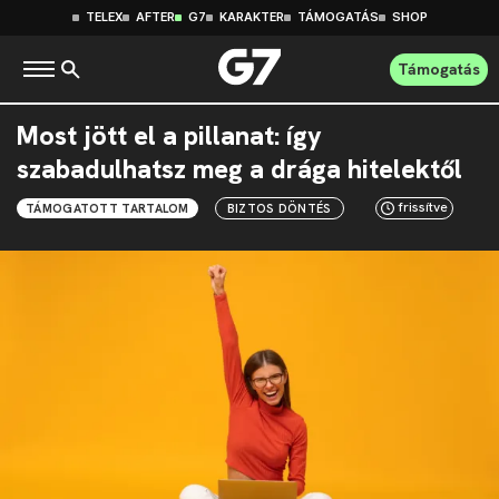
TELEX
AFTER
G7
KARAKTER
TÁMOGATÁS
SHOP
Támogatás
Most jött el a pillanat: így
szabadulhatsz meg a drága hitelektől
frissítve
TÁMOGATOTT TARTALOM
BIZTOS DÖNTÉS