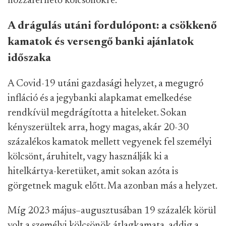
hozzáférhető kölcsönökre.
A drágulás utáni fordulópont: a csökkenő
kamatok és versengő banki ajánlatok
időszaka
A Covid-19 utáni gazdasági helyzet, a megugró
infláció és a jegybanki alapkamat emelkedése
rendkívül megdrágította a hiteleket. Sokan
kényszerültek arra, hogy magas, akár 20-30
százalékos kamatok mellett vegyenek fel személyi
kölcsönt, áruhitelt, vagy használják ki a
hitelkártya-keretüket, amit sokan azóta is
görgetnek maguk előtt. Ma azonban más a helyzet.
Míg 2023 május–augusztusában 19 százalék körül
volt a személyi kölcsönök átlagkamata, addig a