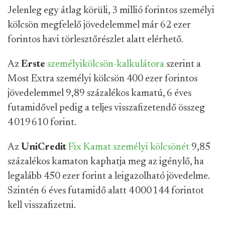
Jelenleg egy átlag körüli, 3 millió forintos személyi
kölcsön megfelelő jövedelemmel már 62 ezer
forintos havi törlesztőrészlet alatt elérhető.
Az
Erste
személyikölcsön-kalkulátora
szerint a
Most Extra személyi kölcsön 400 ezer forintos
jövedelemmel 9,89 százalékos kamatú, 6 éves
futamidővel pedig a teljes visszafizetendő összeg
4 019 610 forint.
Az
UniCredit
Fix Kamat személyi kölcsönét
9,85
százalékos kamaton kaphatja meg az igénylő, ha
legalább 450 ezer forint a leigazolható jövedelme.
Szintén 6 éves futamidő alatt 4 000 144 forintot
kell visszafizetni.