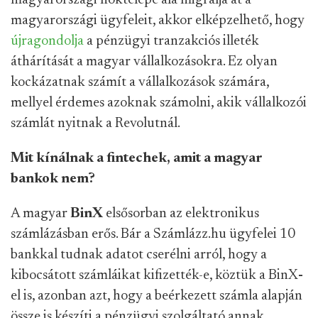
magyarországi fióktelepe alá migrálja át a
magyarországi ügyfeleit, akkor elképzelhető, hogy
újragondolja
a pénzügyi tranzakciós illeték
áthárítását a magyar vállalkozásokra. Ez olyan
kockázatnak számít a vállalkozások számára,
mellyel érdemes azoknak számolni, akik vállalkozói
számlát nyitnak a Revolutnál.
Mit kínálnak a fintechek, amit a magyar
bankok nem?
A magyar
BinX
elsősorban az elektronikus
számlázásban erős. Bár a Számlázz.hu ügyfelei 10
bankkal tudnak adatot cserélni arról, hogy a
kibocsátott számláikat kifizették-e, köztük a BinX
-
el is, azonban azt, hogy a beérkezett számla alapján
össze is készíti a pénzügyi szolgáltató annak