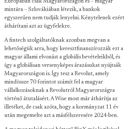
Európában csak Magyarországon és – magyar
mintára – Szlovákiában létezik, a bankok
egyszerűen nem tudják lenyelni. Kénytelenek ezért
áthárítani azt az ügyfelekre.
A fintech szolgáltatóknak azonban megvan a
lehetőségük arra, hogy keresztfinanszírozzák ezt a
magyar állami elvonást a globális bevételeikből, és
így a globálisan versenyképes árazásukat nyújtsák
Magyarországon is. Így tesz a Revolut, amely
mindössze 70 forintot számít fel a magyar
vállalkozásoknak a Revolutról Magyarországra
történő átutalásért. A Wise most már áthárítja az
illetéket, de csak azóta, hogy a kormányzat 11 év
után megemelte azt a másfélszeresére 2024-ben.