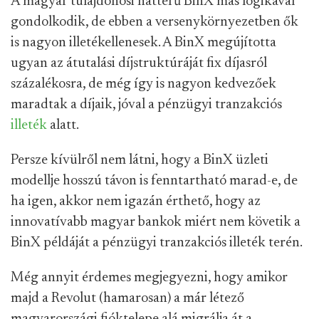
A magyar tulajdonosi hátterű BinX más logikával
gondolkodik, de ebben a versenykörnyezetben ők
is nagyon illetékellenesek. A BinX megújította
ugyan az átutalási díjstruktúráját fix díjasról
százalékosra, de még így is nagyon kedvezőek
maradtak a díjaik, jóval a pénzügyi tranzakciós
illeték
alatt.
Persze kívülről nem látni, hogy a BinX üzleti
modellje hosszú távon is fenntartható marad-e, de
ha igen, akkor nem igazán érthető, hogy az
innovatívabb magyar bankok miért nem követik a
BinX példáját a pénzügyi tranzakciós illeték terén.
Még annyit érdemes megjegyezni, hogy amikor
majd a Revolut (hamarosan) a már létező