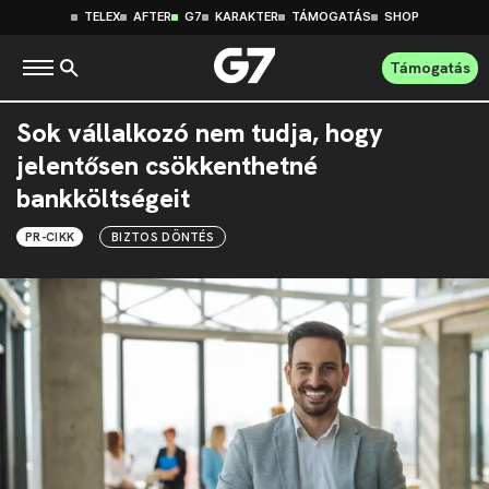
TELEX
AFTER
G7
KARAKTER
TÁMOGATÁS
SHOP
Támogatás
Sok vállalkozó nem tudja, hogy
jelentősen csökkenthetné
bankköltségeit
PR-CIKK
BIZTOS DÖNTÉS