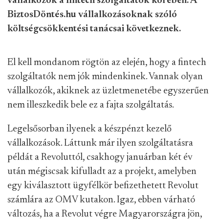
vállalkozók a fintech szolgáltatók körében. A
BiztosDöntés.hu vállalkozásoknak szóló
költségcsökkentési tanácsai következnek.
El kell mondanom rögtön az elején, hogy a fintech
szolgáltatók nem jók mindenkinek. Vannak olyan
vállalkozók, akiknek az üzletmenetébe egyszerűen
nem illeszkedik bele ez a fajta szolgáltatás.
Legelsősorban ilyenek a készpénzt kezelő
vállalkozások. Láttunk már ilyen szolgáltatásra
példát a Revoluttól, csakhogy januárban két év
után mégiscsak kifulladt az a projekt, amelyben
egy kiválasztott ügyfélkör befizethetett Revolut
számlára az OMV kutakon. Igaz, ebben várható
változás, ha a Revolut végre Magyarországra jön,