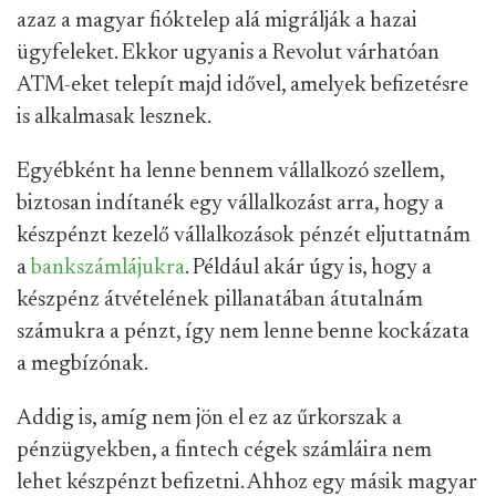
azaz a magyar fióktelep alá migrálják a hazai
ügyfeleket. Ekkor ugyanis a Revolut várhatóan
ATM-eket telepít majd idővel, amelyek befizetésre
is alkalmasak lesznek.
Egyébként ha lenne bennem vállalkozó szellem,
biztosan indítanék egy vállalkozást arra, hogy a
készpénzt kezelő vállalkozások pénzét eljuttatnám
a
bankszámlájukra
. Például akár úgy is, hogy a
készpénz átvételének pillanatában átutalnám
számukra a pénzt, így nem lenne benne kockázata
a megbízónak.
Addig is, amíg nem jön el ez az űrkorszak a
pénzügyekben, a fintech cégek számláira nem
lehet készpénzt befizetni. Ahhoz egy másik magyar