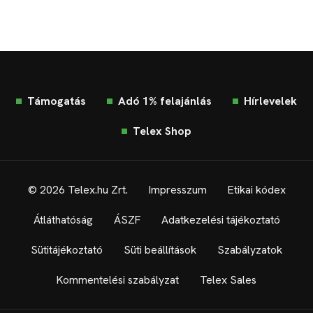
Támogatás
Adó 1% felajánlás
Hírlevelek
Telex Shop
© 2026 Telex.hu Zrt.
Impresszum
Etikai kódex
Átláthatóság
ÁSZF
Adatkezelési tájékoztató
Sütitájékoztató
Süti beállítások
Szabályzatok
Kommentelési szabályzat
Telex Sales