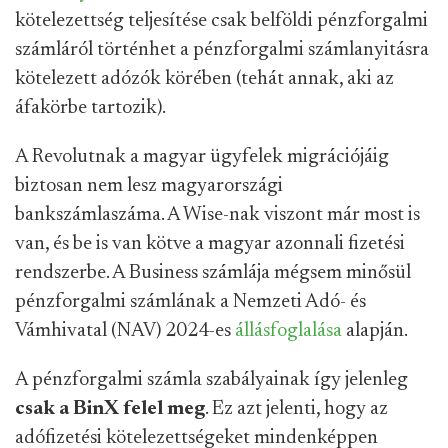
kötelezettség teljesítése csak belföldi pénzforgalmi
számláról történhet a pénzforgalmi számlanyitásra
kötelezett adózók körében (tehát annak, aki az
áfakörbe tartozik).
A Revolutnak a magyar ügyfelek migrációjáig
biztosan nem lesz magyarországi
bankszámlaszáma. A Wise-nak viszont már most is
van, és be is van kötve a magyar azonnali fizetési
rendszerbe. A Business számlája mégsem minősül
pénzforgalmi számlának a Nemzeti Adó- és
Vámhivatal (NAV) 2024-es
állásfoglalása
alapján.
A pénzforgalmi számla szabályainak így jelenleg
csak a BinX felel meg
. Ez azt jelenti, hogy az
adófizetési kötelezettségeket mindenképpen