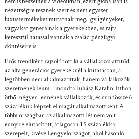
nem is beszélnek a videóikban, ezért globálisan is
nézettségre tesznek szert és nem egyszer
luxustermékeket mutatnak meg. Így igényeket,
vágyakat generálnak a gyerekekben, és rajta
keresztül hatással vannak a család pénzügyi
döntéseire is.
Erős trendként rajzolódott ki a vállalkozói attitűd
az alfa generációs gyerekeknél a kutatásban, a
legtöbben nem alkalmazottak, hanem vállalkozók
szeretnének lenni – mondta Juhász Katalin. Itthon
ötből négyen lennének vállalkozók, és mindössze 6
százalékuk képzeli el magát alkalmazottként. A
többi országban az alkalmazotti lét nem volt
ennyire elutasított, átlagosan 15 százalékkal
szerepelt, kivéve Lengyelországot, ahol hasonló