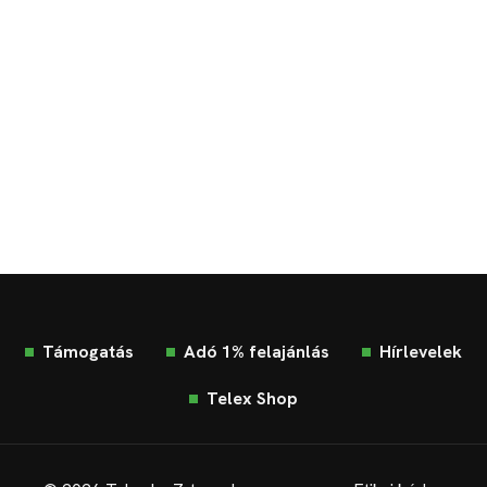
Támogatás
Adó 1% felajánlás
Hírlevelek
Telex Shop