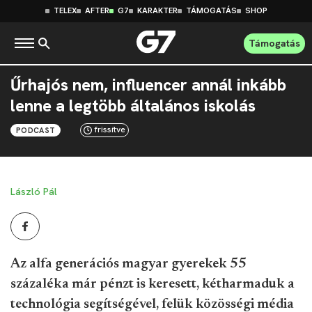
TELEX
AFTER
G7
KARAKTER
TÁMOGATÁS
SHOP
Támogatás
Űrhajós nem, influencer annál inkább
lenne a legtöbb általános iskolás
frissítve
PODCAST
László Pál
Az alfa generációs magyar gyerekek 55
százaléka már pénzt is keresett, kétharmaduk a
technológia segítségével, felük közösségi média